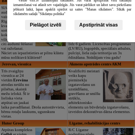
Vietne viss.lv izmantojam sīkdatnes. Jūs varat apstiprināt visu sīkdatņu
BRISTOLS ES, SIA
Maza Rasiņa, privātā pirmsskolas
izmantošanai vai atlasīt sev vajadzīgās. Jūs varat pārlūkot un labot savu piekrišanu
izglītības iestāde
SIA "Bristols ES"
jebkurā laikā, lapas apakšā spiežot uz saites "Manas sīkdatnes". Sīkāk par
audumu outlet un
Pirmsskolas
sīkdatnēm sadaļā "Sīkdatņu politika"
vairumtirdzniecība
izglītības iestāde
Rīgā. Plašs un
“Maza Rasiņa” –
Pielāgot izvēli
Apstiprināt visas
kvalitatīvs tekstila
privātais bērnudārzs
sortiments:
Pārdaugavā,
kokvilna, lins, zīds,
Zasulaukā, bērniem
vilna, trikotāža un
no 10 mēnešiem
citi audumi šūšanai
līdz 6 gadiem. Licencētas programmas
vai ražošanai.
(LV/RU), logopēds, speciālais atbalsts,
Nāciet un iepazīstieties ar pilnu klāstu
pulciņi, liela zaļa teritorija un 3x
mūsu noliktavā klātienē!
ēdināšana. Strādājam visu gadu!
Jerevan, viesnīca
Akmens apstrādes centrs AKM
Trīs zvaigžņu
Kvalificēti meistari
viesnīca ar 24
veiks kapu
vietām
Erevāna
pieminekļu
atrodas netālu no
izgatavošanu un
pilsētas, skaistā
uzstādīšanu,
mežu ielokā. Šī ir
gravēšanu ar smilšu
lieliska vieta
strūklu,
atpūtai un jaukai
arhitektonisko
laika pavadīšanai. Droša autostāvvieta,
elementu un būvdetaļu izgatavošanu,
bērnu rotaļu laukums, ugunskura
izveidos dekoratīvus dārza elementus.
vietas.
Hutor Group
Līgatne, rehabilitācijas centrs
Atpūtas komplekss
R/C Līgatne
Gulbji
ar visām
nodrošina plašu