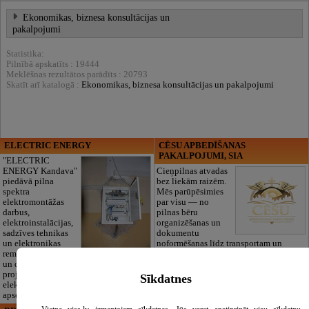
Ekonomikas, biznesa konsultācijas un
pakalpojumi
Statistika:
Pilnībā apskatīts : 19444
Meklēšnas rezultātos parādīts : 20793
Skatīt arī katalogā :
Ekonomikas, biznesa konsultācijas un pakalpojumi
ELECTRIC ENERGY
CĒSU APBEDĪŠANAS
PAKALPOJUMI, SIA
"ELECTRIC
ENERGY Kandava"
Cieņpilnas atvadas
piedāvā pilna
bez liekām raizēm.
spektra
Mēs parūpēsimies
elektromontāžas
par visu — no
darbus,
pilnas bēru
elektroinstalācijas,
organizēšanas un
sadzīves tehnikas
dokumentu
un elektronikas
noformēšanas līdz transportam un
remontu, vājstrāvas
piederumiem. Pieejami 24/7.
un drošības sistēmu izbūvi, kā arī
Piedāvājam arī kvalitatīvas, autentiskas
projektēšanu, mērījumus un
tautiskās segas aizgājēja piemiņas
Sīkdatnes
elektrosaimniecības drošības riskus
godināšanai.
apsekošanu.