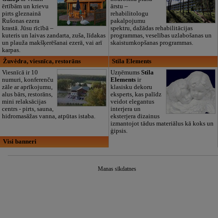
ērtībām un krievu
ārstu –
pirts gleznainā
rehabilitologu
Rušonas ezera
pakalpojumu
krastā. Jūsu rīcībā –
spektru, dažādas rehabilitācijas
kuteris un laivas zandarta, zuša, līdakas
programmas, veselības uzlabošanas un
un plauža makšķerēšanai ezerā, vai arī
skaistumkopšanas programmas.
karpas.
Žuvėdra, viesnīca, restorāns
Stila Elements
Viesnīcā ir 10
Uzņēmums
Stila
numuri, konferenču
Elements
ir
zāle ar aprīkojumu,
klasisku dekoru
alus bārs, restorāns,
eksperts, kas palīdz
mini relaksācijas
veidot elegantus
centrs - pirts, sauna,
interjera un
hidromasāžas vanna, atpūtas istaba.
eksterjera dizainus
izmantojot tādus materiālus kā koks un
ģipsis.
Visi banneri
Manas sīkdatnes