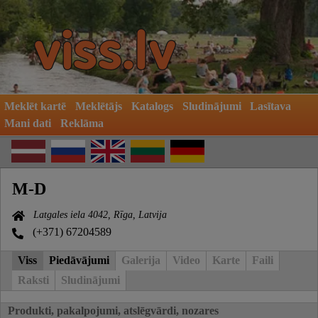
Meklēt kartē
Meklētājs
Katalogs
Sludinājumi
Lasītava
Mani dati
Reklāma
M-D
Latgales iela 4042, Rīga, Latvija
(+371) 67204589
Viss
Piedāvājumi
Galerija
Video
Karte
Faili
Raksti
Sludinājumi
Produkti, pakalpojumi, atslēgvārdi, nozares