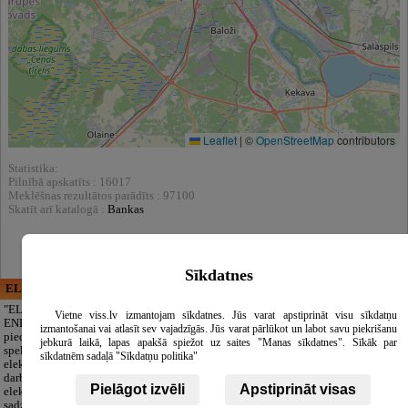
Leaflet
|
©
OpenStreetMap
contributors
Statistika:
Pilnībā apskatīts : 16017
Meklēšnas rezultātos parādīts : 97100
Skatīt arī katalogā :
Bankas
Sīkdatnes
ELECTRIC ENERGY
CĒSU APBEDĪŠANAS
PAKALPOJUMI, SIA
"ELECTRIC
Vietne viss.lv izmantojam sīkdatnes. Jūs varat apstiprināt visu sīkdatņu
ENERGY Kandava"
Cieņpilnas atvadas
izmantošanai vai atlasīt sev vajadzīgās. Jūs varat pārlūkot un labot savu piekrišanu
piedāvā pilna
bez liekām raizēm.
jebkurā laikā, lapas apakšā spiežot uz saites "Manas sīkdatnes". Sīkāk par
spektra
Mēs parūpēsimies
sīkdatnēm sadaļā "Sīkdatņu politika"
elektromontāžas
par visu — no
darbus,
pilnas bēru
Pielāgot izvēli
Apstiprināt visas
elektroinstalācijas,
organizēšanas un
sadzīves tehnikas
dokumentu