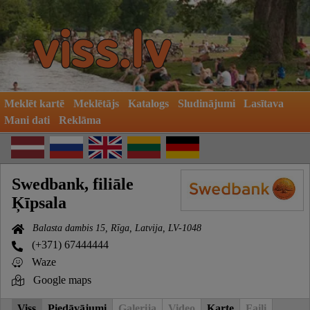
Meklēt kartē
Meklētājs
Katalogs
Sludinājumi
Lasītava
Mani dati
Reklāma
Swedbank, filiāle
Ķīpsala
Balasta dambis 15, Rīga, Latvija, LV-1048
(+371) 67444444
Waze
Google maps
Viss
Piedāvājumi
Galerija
Video
Karte
Faili