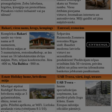
pieaugušajiem. Zobu labošana,
skatu uz Ventas
higiēna, ķirurģija un protezēšana.
rumbu. Viesu
Piesakies vizītei tiešsaistē vai pa
ērtībām pieejama
tālruni!
virtuve, bezmaksas internets un
autostāvvieta. Mīļi gaidīti arī jūsu
mājdzīvnieki.
Rakari, viesu nams, krogs, kempings
Entresol, restorāns
Komplekss
Rakari
Šefpavāra
sastāv no viesu
Raimonda Zommera
nama ar 8
restorāns Rīgas
numuriem,
sirdī. Baudiet
brīvdienu mājas ar
modernu latviešu
5 numuriņiem, restorāna&nbsp; ar āra
virtuvi no
terasi un 16 labiekārtotām dvīņu
sezonāliem
mājām. Pirts, telpas konferencēm. Jūra
produktiem! Piedāvājam telpas
-400 m,
Via Baltica
- 900 m.
svinībām līdz 50 viesiem, privātu
kabīni un pilna servisa izbraukuma
banketus jebkuram pasākumam.
Estate Holiday home, brīvdienu
UAB Tvora, vārti, žogi, terases
māja
UAB Tvora
–
Mierīgai atpūtai
šauras
Kuldīgā! Renovēta
specializācijas
brīvdienu māja ar 3
uzņēmums, kas
guļamistabām,
piedāvā plašu žogu
dārzu, terasi un
klāstu. Esam
grilu. Pilnībā aprīkota, ar WiFi. Lieliska
Eiropas ražotāju
atrašanās vieta (vērtējums 9.1/10).
oficiālie pārstāvji.