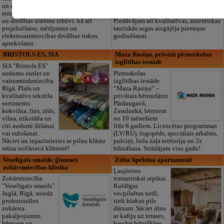
un elektronikas
noformēšanas līdz transportam un
remontu, vājstrāvas
piederumiem. Pieejami 24/7.
un drošības sistēmu izbūvi, kā arī
Piedāvājam arī kvalitatīvas, autentiskas
projektēšanu, mērījumus un
tautiskās segas aizgājēja piemiņas
elektrosaimniecības drošības riskus
godināšanai.
apsekošanu.
BRISTOLS ES, SIA
Maza Rasiņa, privātā pirmsskolas
izglītības iestāde
SIA "Bristols ES"
audumu outlet un
Pirmsskolas
vairumtirdzniecība
izglītības iestāde
Rīgā. Plašs un
“Maza Rasiņa” –
kvalitatīvs tekstila
privātais bērnudārzs
sortiments:
Pārdaugavā,
kokvilna, lins, zīds,
Zasulaukā, bērniem
vilna, trikotāža un
no 10 mēnešiem
citi audumi šūšanai
līdz 6 gadiem. Licencētas programmas
vai ražošanai.
(LV/RU), logopēds, speciālais atbalsts,
Nāciet un iepazīstieties ar pilnu klāstu
pulciņi, liela zaļa teritorija un 3x
mūsu noliktavā klātienē!
ēdināšana. Strādājam visu gadu!
Veselīgais smaids, ģimenes
Zelta Apelsīna apartamenti
zobārstniecības klīnika
Ļaujieties
Zobārstniecība
romantiskai atpūtai
"Veselīgais smaids"
Kuldīgas
Juglā, Rīgā, sniedz
vecpilsētas sirdī,
profesionālus
tieši blakus pils
zobārsta
dārzam. Sāciet rītus
pakalpojumus
ar kafiju uz terases,
bērniem un
baudot brīnišķīgo