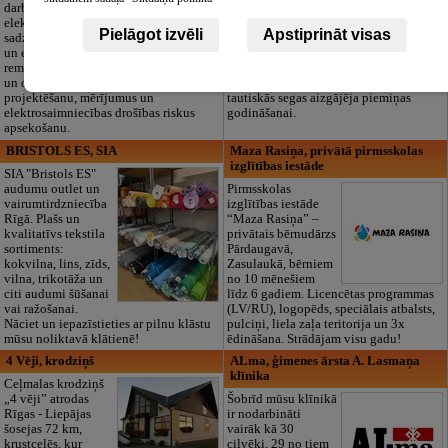
darbus,
pilnas bēru
elektroinstalācijas,
organizēšanas un
Pielāgot izvēli
Apstiprināt visas
sadzīves tehnikas
dokumentu
un elektronikas
noformēšanas līdz transportam un
remontu, vājstrāvas
piederumiem. Pieejami 24/7.
un drošības sistēmu izbūvi, kā arī
Piedāvājam arī kvalitatīvas, autentiskas
projektēšanu, mērījumus un
tautiskās segas aizgājēja piemiņas
elektrosaimniecības drošības riskus
godināšanai.
apsekošanu.
BRISTOLS ES, SIA
Maza Rasiņa, privātā pirmsskolas
izglītības iestāde
SIA "Bristols ES"
audumu outlet un
Pirmsskolas
vairumtirdzniecība
izglītības iestāde
Rīgā. Plašs un
“Maza Rasiņa” –
kvalitatīvs tekstila
privātais bērnudārzs
sortiments:
Pārdaugavā,
kokvilna, lins, zīds,
Zasulaukā, bērniem
vilna, trikotāža un
no 10 mēnešiem
citi audumi šūšanai
līdz 6 gadiem. Licencētas programmas
vai ražošanai.
(LV/RU), logopēds, speciālais atbalsts,
Nāciet un iepazīstieties ar pilnu klāstu
pulciņi, liela zaļa teritorija un 3x
mūsu noliktavā klātienē!
ēdināšana. Strādājam visu gadu!
4 Vēji, krodziņš
ALma, ģimenes ārsta A. Lasmaņa
klīnika
Ceļmalas krodziņš
„4 vēji” atrodas
Šobrīd mūsu klīnikā
Rīgas - Liepājas
ir nodarbināti
šosejas 72 km,
vairāk kā 30
krustcelēs, kur
cilvēki, 29 no tiem