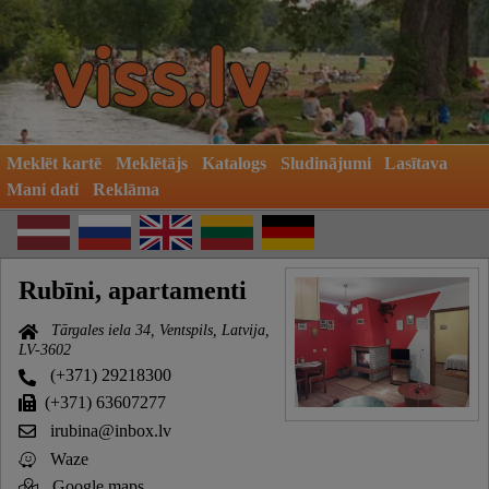
Meklēt kartē
Meklētājs
Katalogs
Sludinājumi
Lasītava
Mani dati
Reklāma
Rubīni, apartamenti
Tārgales iela 34, Ventspils, Latvija,
LV-3602
(+371) 29218300
(+371) 63607277
irubina@inbox.lv
Waze
Google maps