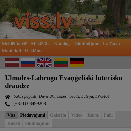
Meklēt kartē
Meklētājs
Katalogs
Sludinājumi
Lasītava
Mani dati
Reklāma
Ulmales-Labraga Evaņģēliski luteriskā
draudze
Sakas pagasts, Dienvidkurzemes novads, Latvija, LV-3464
(+371) 63499268
Viss
Piedāvājumi
Galerija
Video
Karte
Faili
Raksti
Sludinājumi