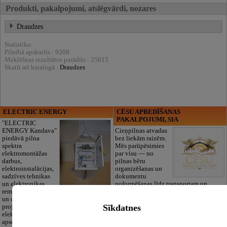
Produkti, pakalpojumi, atslēgvārdi, nozares
Draudzes
Statistika:
Pilnībā apskatīts : 9208
Meklēšnas rezultātos parādīts : 25815
Skatīt arī katalogā :
Draudzes
ELECTRIC ENERGY
CĒSU APBEDĪŠANAS
PAKALPOJUMI, SIA
"ELECTRIC
ENERGY Kandava"
Cieņpilnas atvadas
piedāvā pilna
bez liekām raizēm.
spektra
Mēs parūpēsimies
elektromontāžas
par visu — no
darbus,
pilnas bēru
elektroinstalācijas,
organizēšanas un
sadzīves tehnikas
dokumentu
un elektronikas
noformēšanas līdz transportam un
remontu, vājstrāvas
piederumiem. Pieejami 24/7.
un drošības sistēmu izbūvi, kā arī
Piedāvājam arī kvalitatīvas, autentiskas
Sīkdatnes
projektēšanu, mērījumus un
tautiskās segas aizgājēja piemiņas
elektrosaimniecības drošības riskus
godināšanai.
apsekošanu.