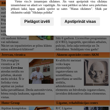
Vietne viss.lv izmantojam sīkdatnes. Jūs varat apstiprināt visu sīkdatņu
BRISTOLS ES, SIA
Maza Rasiņa, privātā pirmsskolas
izmantošanai vai atlasīt sev vajadzīgās. Jūs varat pārlūkot un labot savu piekrišanu
izglītības iestāde
SIA "Bristols ES"
jebkurā laikā, lapas apakšā spiežot uz saites "Manas sīkdatnes". Sīkāk par
audumu outlet un
Pirmsskolas
sīkdatnēm sadaļā "Sīkdatņu politika"
vairumtirdzniecība
izglītības iestāde
Rīgā. Plašs un
“Maza Rasiņa” –
Pielāgot izvēli
Apstiprināt visas
kvalitatīvs tekstila
privātais bērnudārzs
sortiments:
Pārdaugavā,
kokvilna, lins, zīds,
Zasulaukā, bērniem
vilna, trikotāža un
no 10 mēnešiem
citi audumi šūšanai
līdz 6 gadiem. Licencētas programmas
vai ražošanai.
(LV/RU), logopēds, speciālais atbalsts,
Nāciet un iepazīstieties ar pilnu klāstu
pulciņi, liela zaļa teritorija un 3x
mūsu noliktavā klātienē!
ēdināšana. Strādājam visu gadu!
Jerevan, viesnīca
Akmens apstrādes centrs AKM
Trīs zvaigžņu
Kvalificēti meistari
viesnīca ar 24
veiks kapu
vietām
Erevāna
pieminekļu
atrodas netālu no
izgatavošanu un
pilsētas, skaistā
uzstādīšanu,
mežu ielokā. Šī ir
gravēšanu ar smilšu
lieliska vieta
strūklu,
atpūtai un jaukai
arhitektonisko
laika pavadīšanai. Droša autostāvvieta,
elementu un būvdetaļu izgatavošanu,
bērnu rotaļu laukums, ugunskura
izveidos dekoratīvus dārza elementus.
vietas.
Hutor Group
Līgatne, rehabilitācijas centrs
Atpūtas komplekss
R/C Līgatne