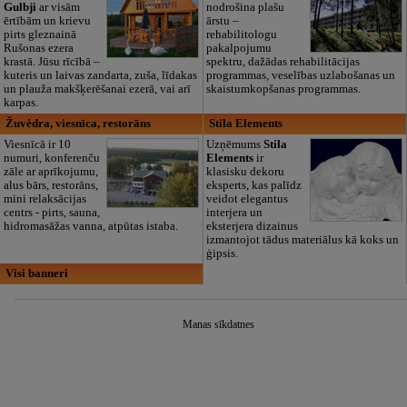
Gulbji
ar visām
nodrošina plašu
ērtībām un krievu
ārstu –
pirts gleznainā
rehabilitologu
Rušonas ezera
pakalpojumu
krastā. Jūsu rīcībā –
spektru, dažādas rehabilitācijas
kuteris un laivas zandarta, zuša, līdakas
programmas, veselības uzlabošanas un
un plauža makšķerēšanai ezerā, vai arī
skaistumkopšanas programmas.
karpas.
Žuvėdra, viesnīca, restorāns
Stila Elements
Viesnīcā ir 10
Uzņēmums
Stila
numuri, konferenču
Elements
ir
zāle ar aprīkojumu,
klasisku dekoru
alus bārs, restorāns,
eksperts, kas palīdz
mini relaksācijas
veidot elegantus
centrs - pirts, sauna,
interjera un
hidromasāžas vanna, atpūtas istaba.
eksterjera dizainus
izmantojot tādus materiālus kā koks un
ģipsis.
Visi banneri
Manas sīkdatnes