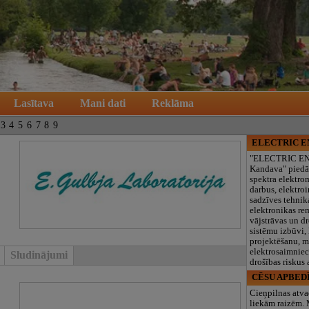
Lasītava
Mani dati
Reklāma
3
4
5
6
7
8
9
ELECTRIC 
"ELECTRIC E
Kandava" piedā
spektra elektro
darbus, elektroi
sadzīves tehnik
elektronikas re
vājstrāvas un d
sistēmu izbūvi, 
projektēšanu, 
elektrosaimniec
Sludinājumi
drošības riskus
CĒSU APBED
Cieņpilnas atva
liekām raizēm.