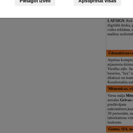
Pielāgot izvēli
Apstiprināt visas
logopēds, speciā
teritorija un 3
LATSIGN, SIA,
LATSIGN
. Rek
digitālā druka, 
vides reklāma, s
mašīnu noformē
Ūdensdzirnava
Atpūtas komple
atjaunota dzirn
Viesību zāle. S
baseinu, "lux" 
džakuzi un kam
Komfortabla na
Mēnesnīcas, v
Viesu māja
Mēn
atrodas
Grīvas
piedāvājam
naktsmītnes,kam
30 personām, s
labiekārtota vi
laukums.
Gintus, SIA, m