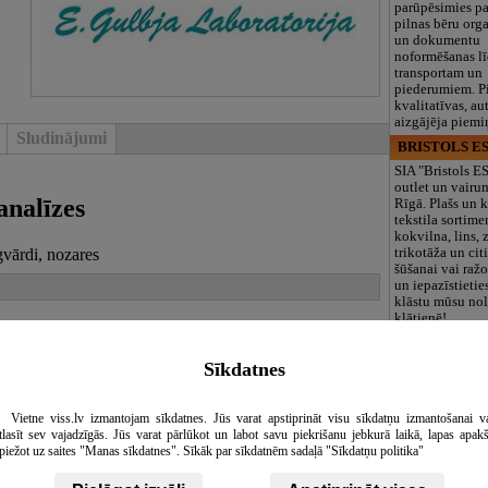
parūpēsimies p
pilnas bēru org
un dokumentu
noformēšanas l
transportam un
piederumiem. Pi
kvalitatīvas, au
aizgājēja piemi
Sludinājumi
BRISTOLS ES
SIA "Bristols 
outlet un vairu
analīzes
Rīgā. Plašs un k
tekstila sortime
kokvilna, lins, z
gvārdi, nozares
trikotāža un ci
šūšanai vai ražo
un iepazīstietie
klāstu mūsu nol
klātienē!
Maza Rasiņa, p
iestāde
Sīkdatnes
Pirmsskolas izg
iestāde “Maza 
privātais bērnu
Vietne viss.lv izmantojam sīkdatnes. Jūs varat apstiprināt visu sīkdatņu izmantošanai v
Pārdaugavā, Za
tlasīt sev vajadzīgās. Jūs varat pārlūkot un labot savu piekrišanu jebkurā laikā, lapas apak
bērniem no 10
piežot uz saites "Manas sīkdatnes". Sīkāk par sīkdatnēm sadaļā "Sīkdatņu politika"
līdz 6 gadiem. 
programmas (L