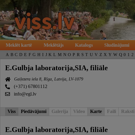
Meklēt kartē
Meklētājs
Katalogs
Sludinājumi
A
B
C
D
E
F
G
H
I
J
K
L
M
N
O
P
R
S
T
U
V
Z
X
Y
W
Q
0
1
2
E.Gulbja laboratorija,SIA, filiāle
Gaiļezera iela 8, Rīga, Latvija, LV-1079
(+371) 67801112
info@egl.lv
Viss
Piedāvājumi
Galerija
Video
Karte
Faili
Raksti
E.Gulbja laboratorija,SIA, filiāle