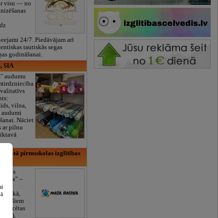
ar visu — no
anizēšanas
īdz
eejami 24/7. Piedāvājam arī
tentiskas tautiskās segas
ņas godināšanai.
, SIA
ES" audumu
mtirdzniecība
valitatīvs
nts:
īds, vilna,
ti audumi
šanai. Nāciet
s ar pilnu
iktavā
rivātā pirmsskolas izglītības
lītības
Rasiņa” –
dārzs
ai
sulaukā,
šā
 mēnešiem
Licencētas
V/RU),