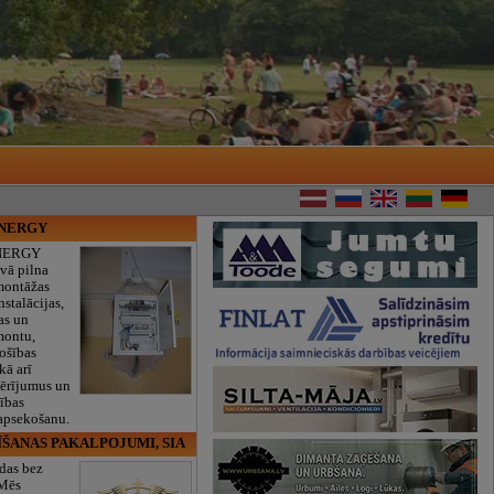
ENERGY
NERGY
vā pilna
montāžas
nstalācijas,
as un
montu,
rošības
kā arī
mērījumus un
ības
 apsekošanu.
ĪŠANAS PAKALPOJUMI, SIA
das bez
 Mēs