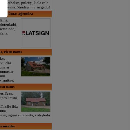
lais atbalsts, pulciņi, liela zaļa
x ēdināšana. Strādājam visu gadu!
 reklāmas aģentūra
lāma,
ploterdarbi,
ietspiede,
šana.
s, viesu nams
kss
avu ēkā.
auna ar
numurs ar
īnu.
ktsmītne.
iesu nams
esnīcas
,
upes krastā,
īnzāle līdz
auna,
rtuve, ugunskura vieta, volejbola
ērniecība