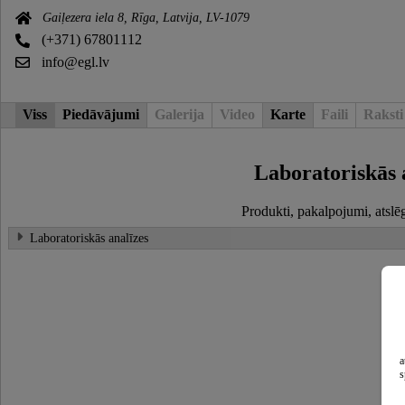
Gaiļezera iela 8, Rīga, Latvija, LV-1079
(+371) 67801112
info@egl.lv
Viss
Piedāvājumi
Galerija
Video
Karte
Faili
Raksti
Laboratoriskās 
Produkti, pakalpojumi, atslē
Laboratoriskās analīzes
a
s