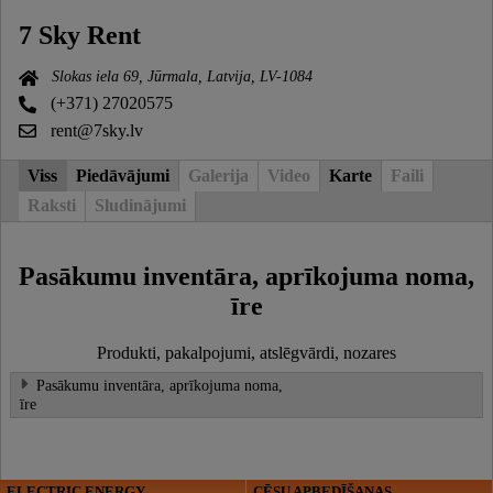
7 Sky Rent
Slokas iela 69, Jūrmala, Latvija, LV-1084
(+371) 27020575
rent@7sky.lv
Viss
Piedāvājumi
Galerija
Video
Karte
Faili
Raksti
Sludinājumi
Pasākumu inventāra, aprīkojuma noma,
īre
Produkti, pakalpojumi, atslēgvārdi, nozares
Pasākumu inventāra, aprīkojuma noma,
īre
ELECTRIC ENERGY
CĒSU APBEDĪŠANAS