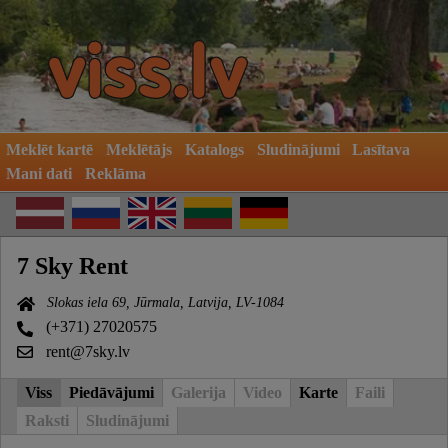
Meklēt kartē
Meklētājs
Katalogs
Sludinājumi
Lasītava
Mani dati
Reklāma
7 Sky Rent
Slokas iela 69, Jūrmala, Latvija, LV-1084
(+371) 27020575
rent@7sky.lv
Viss
Piedāvājumi
Galerija
Video
Karte
Faili
Raksti
Sludinājumi