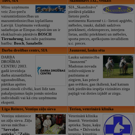
Tuvs, SIA
Skandināvs 3XL, veikals
Mūsu uzņēmums
SIA „Skandināvs”
veic Zoo-preču
piedāvā plašāko
vairumtirdzniecības un
lietoto preču
mazumtirdzniecības izplatīšanu
sortimentu Kurzemē t.i.- lietoti apģērbi,
Latvijā. Uzņēmums veiksmīgi
mēbeles, trauki, dažādi sadzīves
sadarbojas ar Eiropas rūpnīcām un ir
priekšmeti, elektropreces, interjera
ekskluzīvais pārstāvis
BOSCH
lietas, antīki priekšmeti un mēbeles,
Tiernahrung
, kas ražo pazīstamu
sporta preces, aprīkojums invalīdiem
barību:
Bosch
,
Sanabelle
.
u.c. preces.
Darba drošības centrs, SIA
Jaunzemi, lauku sēta
DARBA
Lauku saimniecība
DROŠĪBAS
"Jaunzemi"
CENTRU 2003.
Madonas novada
gadā izveidoja
iedzīvotājiem ir
darba aizsardzības,
pazīstama ar
ugunsdrošības,
zirgiem, kas priecē
pārtikas aprites
gan svētkos, gan ikdienā, kad katram
jomā zinoši cilvēki, kuri līdz tam
tiek piedāvāta iespēja vizināties zirga
pakalpojumus šajās jomās sniedza
pajūgā vai doties izjādē ar zirgu.
individuāli vai kā citu uzņēmumu
eksperti.
Līga Reitere, Ventiņu zāļu sieva
Terion, veterinārā klīnika
Ventiņu stāstniece
Veterinārā klīnika
un zāļu sieva. Zāļu
Imantā. Veterinārā
sievas mācības
-
aptieka. Suņu, kaķu
"Savvaļas
barība. • Dzīvnieku
aptieka", "Zaļās
terapija, ķirurģija,