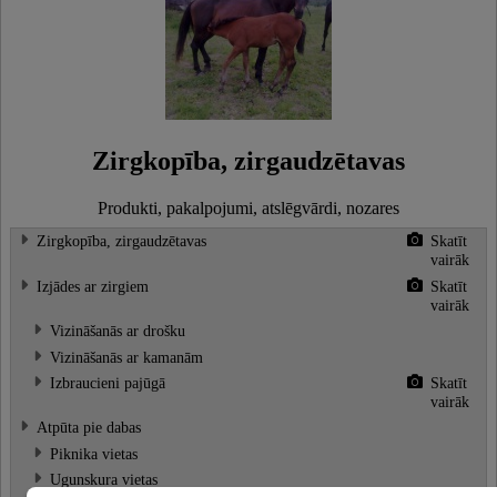
Zirgkopība, zirgaudzētavas
Produkti, pakalpojumi, atslēgvārdi, nozares
Zirgkopība, zirgaudzētavas
Skatīt
vairāk
Izjādes ar zirgiem
Skatīt
vairāk
Vizināšanās ar drošku
Vizināšanās ar kamanām
Izbraucieni pajūgā
Skatīt
vairāk
Atpūta pie dabas
Piknika vietas
Ugunskura vietas