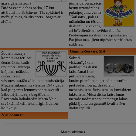
aizsargājamā zonā
jūnija darbu uzsācis
Dridža ezera dabas parkā, 17 km
bērnu uzraudzības
attālumā no Krāslavas. Tās apkārtnē ir
pakalpojumu centrs
mežs, pļavas, dzidrs ezers - bagāts ar
"Karlsons", palīgs
zivīm.
māmiņām un tētiem
ik dienu, ik vakaru,
arī brīvdienās un svētku dienās.
Piedāvājam arī diennakts pieskatīšanu.
Par jūsu mazuļiem rūpēsies sertificētas
auklītes.
Gamma-Serviss, SIA
Šodien muzeja
kompleksā ietilpst
Šobrīd
četras ēkas, kurās
visizturīgākais
izvietoti - muzeja
pārklājums disku
krājums, mākslas
krāsošanai ir ar
izstāžu zāle,
pulvera krāsām,
vēstures izstāžu zāle un administrācija.
kurām piemīt paaugstināta noturība
Muzeja sākums meklējams 1947.gadā,
pret iedarbību uz dažādiem
kad pieņemts lēmums par tā izveidi.
mehāniskiem, fiziskiem un ķīmiskiem
Sākotnējā muzeja bagātība ir
faktoriem. Mūsu disku krāsošanas
Rozentāla laikabiedra Marta Vēja
metode nodrošina vienmērīgu lakas
savāktā mākslinieka oriģināldarbu
pārklājumu un garantē kvalitatīvu
kolekcija.
darbu izpildi.
Visi banneri
Manas sīkdatnes