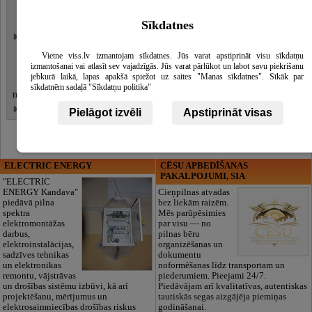
Telšu vietas
Batuti
Sīkdatnes
Kāzu svinību organizēšana
Kāzu viesu vizināšana
Skatīt
Vietne viss.lv izmantojam sīkdatnes. Jūs varat apstiprināt visu sīkdatņu
vairāk
izmantošanai vai atlasīt sev vajadzīgās. Jūs varat pārlūkot un labot savu piekrišanu
jebkurā laikā, lapas apakšā spiežot uz saites "Manas sīkdatnes". Sīkāk par
Izbraukšana pie klientiem uz kāzu
sīkdatnēm sadaļā "Sīkdatņu politika"
norises vietu
Atpūta pie ūdens
Pielāgot izvēli
Apstiprināt visas
ELECTRIC ENERGY
CĒSU APBEDĪŠANAS
PAKALPOJUMI, SIA
"ELECTRIC
ENERGY Kandava"
Cieņpilnas atvadas
piedāvā pilna
bez liekām raizēm.
spektra
Mēs parūpēsimies
elektromontāžas
par visu — no
darbus,
pilnas bēru
elektroinstalācijas,
organizēšanas un
sadzīves tehnikas
dokumentu
un elektronikas
noformēšanas līdz transportam un
remontu, vājstrāvas
piederumiem. Pieejami 24/7.
un drošības sistēmu izbūvi, kā arī
Piedāvājam arī kvalitatīvas, autentiskas
projektēšanu, mērījumus un
tautiskās segas aizgājēja piemiņas
elektrosaimniecības drošības riskus
godināšanai.