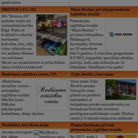
apsekošanu.
BRISTOLS ES, SIA
Maza Rasiņa, privātā pirmsskolas
izglītības iestāde
SIA "Bristols ES"
audumu outlet un
Pirmsskolas
vairumtirdzniecība
izglītības iestāde
Rīgā. Plašs un
“Maza Rasiņa” –
kvalitatīvs tekstila
privātais bērnudārzs
sortiments:
Pārdaugavā,
kokvilna, lins, zīds,
Zasulaukā, bērniem
vilna, trikotāža un
no 10 mēnešiem
citi audumi šūšanai
līdz 6 gadiem. Licencētas programmas
vai ražošanai.
(LV/RU), logopēds, speciālais atbalsts,
Nāciet un iepazīstieties ar pilnu klāstu
pulciņi, liela zaļa teritorija un 3x
mūsu noliktavā klātienē!
ēdināšana. Strādājam visu gadu!
Radošuma attīstības centrs, SIA
Zaļie ābolīši, viesu nams
«Radošuma
Viesu nams Zaļie
attīstības centrs» -
Ābolīši atrodas
neformālas
Ventspils ostas
izglītības iestāde.
pilsētā un piedāvā
Mācību kursi.
naktsmītni ar
Mākslas
bezmaksas privāto autostāvvietu un
pakalpojumi.
bezmaksas bezvadu interneta
Ierāmēšana, rāmju dizains.
pieslēgumu publiskajās zonās. Pilsētas
centrs ir 5 minūšu brauciena attālumā.
Mežābeles, brīvdienu māja
Paulas Karlsons, privātā
pirmsskolas izglītības iestāde
Atrodas ekoloģiski
tīrā, dabas
No 2015. gada 1.