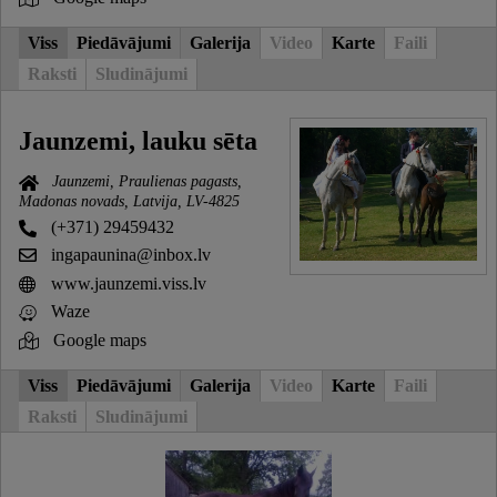
Viss
Piedāvājumi
Galerija
Video
Karte
Faili
Raksti
Sludinājumi
Jaunzemi, lauku sēta
Jaunzemi, Praulienas pagasts,
Madonas novads, Latvija, LV-4825
(+371) 29459432
ingapaunina@inbox.lv
www.jaunzemi.viss.lv
Waze
Google maps
Viss
Piedāvājumi
Galerija
Video
Karte
Faili
Raksti
Sludinājumi