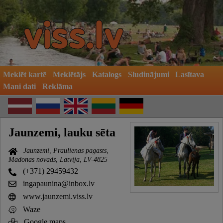
Meklēt kartē
Meklētājs
Katalogs
Sludinājumi
Lasītava
Mani dati
Reklāma
Jaunzemi, lauku sēta
Jaunzemi, Praulienas pagasts,
Madonas novads, Latvija, LV-4825
(+371) 29459432
ingapaunina@inbox.lv
www.jaunzemi.viss.lv
Waze
Google maps