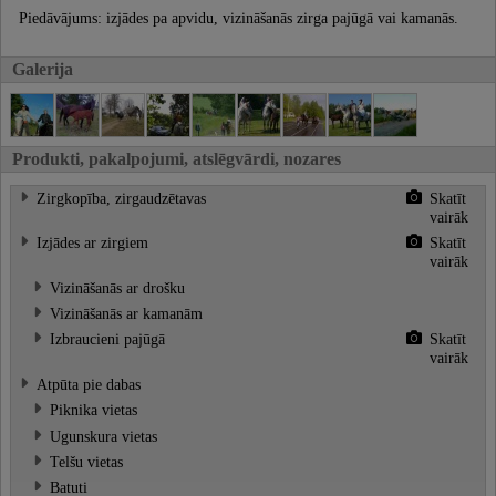
Piedāvājums: izjādes pa apvidu, vizināšanās zirga pajūgā vai kamanās.
Galerija
Produkti, pakalpojumi, atslēgvārdi, nozares
Zirgkopība, zirgaudzētavas
Skatīt
vairāk
Izjādes ar zirgiem
Skatīt
vairāk
Vizināšanās ar drošku
Vizināšanās ar kamanām
Izbraucieni pajūgā
Skatīt
vairāk
Atpūta pie dabas
Piknika vietas
Ugunskura vietas
Telšu vietas
Batuti