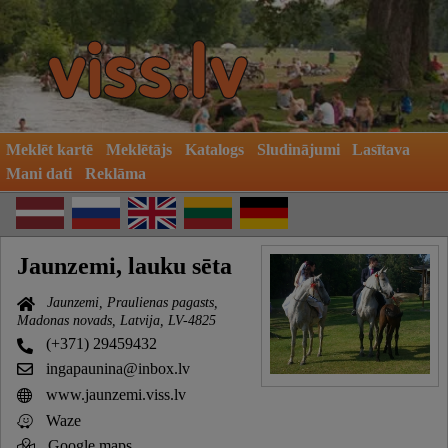
Meklēt kartē
Meklētājs
Katalogs
Sludinājumi
Lasītava
Mani dati
Reklāma
Jaunzemi, lauku sēta
Jaunzemi, Praulienas pagasts,
Madonas novads, Latvija, LV-4825
(+371) 29459432
ingapaunina@inbox.lv
www.jaunzemi.viss.lv
Waze
Google maps