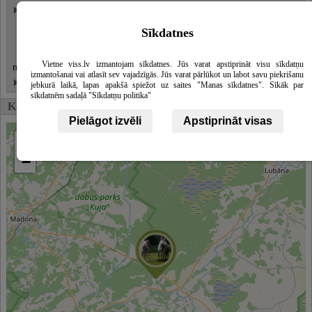
Kāzu svinību organizēšana
Kāzu viesu vizināšana
Skatīt
Sīkdatnes
vairāk
Izbraukšana pie klientiem uz kāzu
Vietne viss.lv izmantojam sīkdatnes. Jūs varat apstiprināt visu sīkdatņu
norises vietu
izmantošanai vai atlasīt sev vajadzīgās. Jūs varat pārlūkot un labot savu piekrišanu
Atpūta pie ūdens
jebkurā laikā, lapas apakšā spiežot uz saites "Manas sīkdatnes". Sīkāk par
sīkdatnēm sadaļā "Sīkdatņu politika"
Karte
Pielāgot izvēli
Apstiprināt visas
+
−