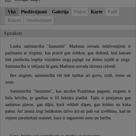
Viss
Piedāvājumi
Galerija
Video
Karte
Faili
Raksti
Sludinājumi
Apraksts
Lauku saimniecība "Jaunzemi" Madonas novada iedzīvotājiem ir
pazīstama ar zirgiem, kas priecē gan svētkos, gan ikdienā, kad katram
tiek piedāvāta iespēja vizināties zirga pajūgā vai doties izjādē ar zirgu.
Saimniecība ir iekļauta šā gada Madonas novada tūrisma ceļvedī.
Bez zirgiem, saimniecībā vēl tiek turētas arī govis, truši, vistas un
zosis.
Saimniecībā "Jaunzemi", kas atrodas Praulienas pagastā, zirgiem ir
liela brīvība, jo ganības ir 10 hektāru platībā. Tajās ir pieejamas gan
saulainas pļavas, gan dīķis, kurā veldzēt slāpes, gan krūmu un koku
paēna. Arī ziemā zirgi lielākoties dzīvo ārā un paši var izvēlēties, kad iet
viņiem paredzētajā nojumē, kurā ir sagatavots siens un barība.
Cena: Izjādes vai vizināšanās ar drošku un kamanām: