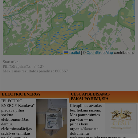
Leaflet
|
©
OpenStreetMap
contributors
Statistika:
Pilnībā apskatīts : 74127
Meklēšnas rezultātos parādīts : 600567
ELECTRIC ENERGY
CĒSU APBEDĪŠANAS
PAKALPOJUMI, SIA
"ELECTRIC
ENERGY Kandava"
Cieņpilnas atvadas
piedāvā pilna
bez liekām raizēm.
spektra
Mēs parūpēsimies
elektromontāžas
par visu — no
darbus,
pilnas bēru
elektroinstalācijas,
organizēšanas un
sadzīves tehnikas
dokumentu