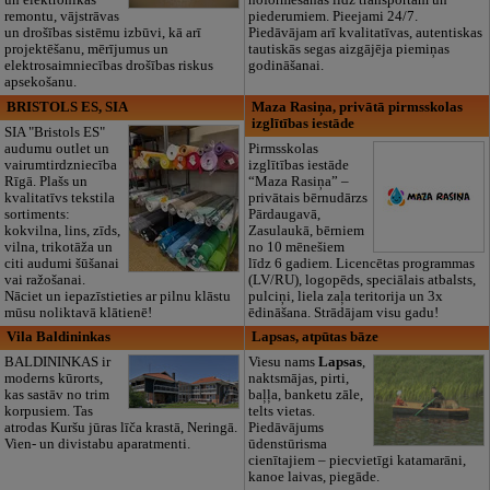
un elektronikas
noformēšanas līdz transportam un
remontu, vājstrāvas
piederumiem. Pieejami 24/7.
un drošības sistēmu izbūvi, kā arī
Piedāvājam arī kvalitatīvas, autentiskas
projektēšanu, mērījumus un
tautiskās segas aizgājēja piemiņas
elektrosaimniecības drošības riskus
godināšanai.
apsekošanu.
BRISTOLS ES, SIA
Maza Rasiņa, privātā pirmsskolas
izglītības iestāde
SIA "Bristols ES"
audumu outlet un
Pirmsskolas
vairumtirdzniecība
izglītības iestāde
Rīgā. Plašs un
“Maza Rasiņa” –
kvalitatīvs tekstila
privātais bērnudārzs
sortiments:
Pārdaugavā,
kokvilna, lins, zīds,
Zasulaukā, bērniem
vilna, trikotāža un
no 10 mēnešiem
citi audumi šūšanai
līdz 6 gadiem. Licencētas programmas
vai ražošanai.
(LV/RU), logopēds, speciālais atbalsts,
Nāciet un iepazīstieties ar pilnu klāstu
pulciņi, liela zaļa teritorija un 3x
mūsu noliktavā klātienē!
ēdināšana. Strādājam visu gadu!
Vila Baldininkas
Lapsas, atpūtas bāze
BALDININKAS ir
Viesu nams
Lapsas
,
moderns kūrorts,
naktsmājas, pirti,
kas sastāv no trim
baļļa, banketu zāle,
korpusiem. Tas
telts vietas.
atrodas Kuršu jūras līča krastā, Neringā.
Piedāvājums
Vien- un divistabu aparatmenti.
ūdenstūrisma
cienītajiem – piecvietīgi katamarāni,
kanoe laivas, piegāde.