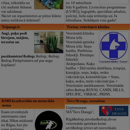
vilna, trikotāža un
no 10 mēnešiem
citi audumi šūšanai
līdz 6 gadiem. Licencētas programmas
vai ražošanai.
(LV/RU), logopēds, speciālais atbalsts,
Nāciet un iepazīstieties ar pilnu klāstu
pulciņi, liela zaļa teritorija un 3x
mūsu noliktavā klātienē!
ēdināšana. Strādājam visu gadu!
Telpaugi.lv
Terion, veterinārā klīnika
Augi, puķu podi
Veterinārā klīnika
birojam, mājām,
Miera ielā.
terasēm un
Veterinārā aptieka
Miera ielā. Suņu
barība. Pretblusu
līdzekļi. Prettārpu
pasākumiem!&nbsp;
&nbsp; &nbsp;
līdzekļi.
&nbsp;Parūpēsimies arī par augu
Attārpošana. Kaķu
kopšanu!
barība. • Dzīvnieku ārstēšana, terapija,
ķirurģija, suņu, kaķu, sesku
vakcinācija, konsultācijas. • Suņu,
kaķu, sesku, trušu vakcinācijas. •
Veterinārie medikamenti. Veterinārās
zāles.&nbsp;ROYAL CANIN, HILLS,
SPECIFIC, VIRBAC, PRINS.
KMH kvadraciklu un motociklu
Tavs Draugs, zoosalons
noma
Uzņēmumam
Esam izveidojuši
SIA''Tavs Draugs'',
interesantu trasi
Rīgā&nbsp;atrodas&nbsp;divas
tikai 30km attālumā
veterinārās aptiekas kuras
no Rīgas, kur jūs
sevī&nbsp;ietver arī zooveikalu
varat atpūsties,