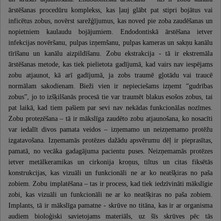
ārstēšanas procedūru komplekss, kas ļauj glābt pat stipri bojātus vai
inficētus zobus, novērst sarežģījumus, kas noved pie zoba zaudēšanas un
nopietniem kaulaudu bojājumiem. Endodontiskā ārstēšana ietver
infekcijas novēršanu, pulpas izņemšanu, pulpas kameras un sakņu kanālu
tīrīšanu un kanālu aizpildīšanu. Zobu ekstrakcija - tā ir ekstremāla
ārstēšanas metode, kas tiek pielietota gadījumā, kad vairs nav iespējams
zobu atjaunot, kā arī gadījumā, ja zobs traumē gļotādu vai traucē
normālam sakodienam. Bieži vien ir nepieciešams izņemt “gudrības
zobus”, jo to izšķilšanās procesā tie var traumēt blakus esošos zobus, tai
pat laikā, kad tiem pašiem par sevi nav nekādas funkcionālas nozīmes.
Zobu protezēšana – tā ir mākslīga zaudēto zobu atjaunošana, ko nosacīti
var iedalīt divos pamata veidos – izņemamo un neizņemamo protēžu
izgatavošana. Izņemamās protēzes dažādu apsvērumu dēļ ir pieprasītas,
pamatā, no vecāka gadagājuma pacientu puses. Neizņemamās protēzes
ietver metālkeramikas un cirkonija kroņus, tiltus un citas fiksētās
konstrukcijas, kas vizuāli un funkcionāli ne ar ko neatšķiras no paša
zobiem. Zobu implatēšana – tas ir process, kad tiek iedzīvināti mākslīgie
zobi, kas vizuāli un funkcionāli ne ar ko neatšķiras no paša zobiem.
Implants, tā ir mākslīga pamatne - skrūve no titāna, kas ir ar organisma
audiem bioloģiski savietojams materiāls, uz šīs skrūves pēc tās