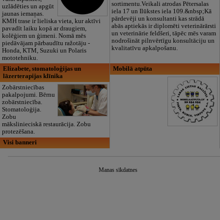
sortimentu.Veikali atrodas Pētersalas
uzlādēties un apgūt
iela 17 un Ilūkstes iela 109.&nbsp;Kā
jaunas iemaņas.
pārdevēji un konsultanti kas strādā
KMH trase ir lieliska vieta, kur aktīvi
abās aptiekās ir diplomēti veterinārārsti
pavadīt laiku kopā ar draugiem,
un veterinārie feldšeri, tāpēc mēs varam
kolēģiem un ģimeni. Nomā mēs
nodrošināt pilnvērtīgu konsultāciju un
piedāvājam pārbaudītu ražotāju -
kvalitatīvu apkalpošanu.
Honda, KTM, Suzuki un Polaris
mototehniku.
Elizabete, stomatoloģijas un
Mobilā atpūta
lāzerterapijas klīnika
Zobārstniecības
pakalpojumi. Bērnu
zobārstniecība.
Stomatoloģija.
Zobu
mākslinieciskā restaurācija. Zobu
protezēšana.
Visi banneri
Manas sīkdatnes