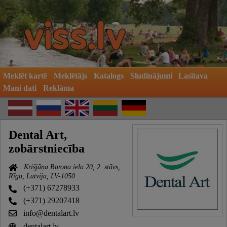
Meklēt kartē
Meklētājs
Katalogs
Sludinājumi
Lasītava
Mani dati
Reklāma
Dental Art,
zobārstniecība
Krišjāņa Barona iela 20, 2. stāvs,
Rīga, Latvija, LV-1050
(+371) 67278933
(+371) 29207418
info@dentalart.lv
dentalart.lv