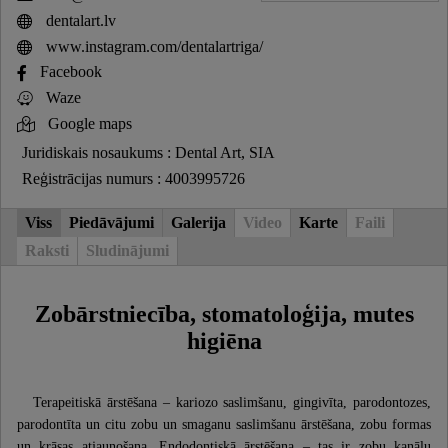
dentalart.lv
www.instagram.com/dentalartriga/
Facebook
Waze
Google maps
Juridiskais nosaukums : Dental Art, SIA
Reģistrācijas numurs : 4003995726
Viss
Piedāvājumi
Galerija
Video
Karte
Faili
Raksti
Sludinājumi
Zobārstniecība, stomatoloģija, mutes
higiēna
Terapeitiskā ārstēšana – kariozo saslimšanu, gingivīta, parodontozes,
parodontīta un citu zobu un smaganu saslimšanu ārstēšana, zobu formas
un krāsas atjaunošana. Endodontiskā ārstēšana – tas ir zobu kanālu