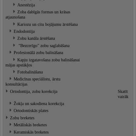
Anestēzija
Zoba dabīgās formas un krāsas
atjaunošana
Kariozu un citu bojājumu ārstēšana
Endodontija
Zobu kanāla ārstēšana
“Bezcerīgo” zobu saglabāšana
Profesionālā zobu balināšana
Kapju izgatavošana zobu balināšanai
mājas apstākļos
Fotobalināšana
Medicīnas speciālistu, ārstu
konsultācijas
Ortodontija, zobu korekcija
Skatīt
vairāk
Žokļa un sakodiena korekcija
Ortodontiskās plates
Zobu breketes
Metāliskās breketes
Keramiskās breketes