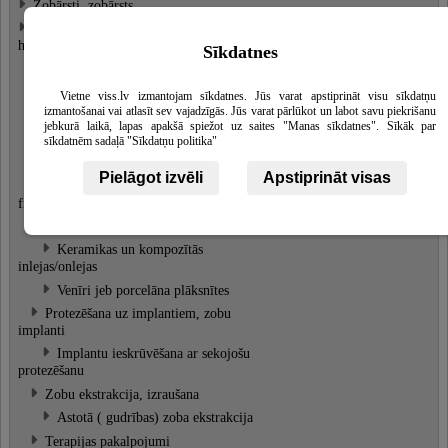
Zobārsti, zobārsts
Zobārstniecība, stomatoloģija, mutes
Skatīt
higiēna
vairāk
Sīkdatnes
Zobu higiēna, higiēnists
Zobu protezēšana
Vietne viss.lv izmantojam sīkdatnes. Jūs varat apstiprināt visu sīkdatņu
izmantošanai vai atlasīt sev vajadzīgās. Jūs varat pārlūkot un labot savu piekrišanu
Loka protēzes izgatavošana
jebkurā laikā, lapas apakšā spiežot uz saites "Manas sīkdatnes". Sīkāk par
Metālkeramikas kroņi
sīkdatnēm sadaļā "Sīkdatņu politika"
Plāksnītes
Pielāgot izvēli
Apstiprināt visas
Tilti un citu veidu izņemamas un
fiksētas konstrukcijas
Mikroprotezēšana
Keramikas un kompozītās
inlejas/onlejas
Venīri jeb porcelāna plāksnītes
Protezēšana uz implantiem, zobu
implanti
Implantu ieskrūvēšana ar sekojošu
protezēšanu
Zobu ekstrakcija, izraušana
Astotā ( gudrības) zoba ekstrakcija
Terapijas pakalpojumi