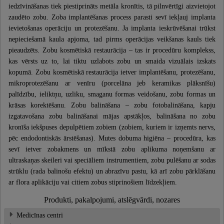
iedzīvināšanas tiek piestiprināts metāla kronītis, tā pilnvērtīgi aizvietojot
zaudēto zobu. Zoba implantēšanas process parasti sevī iekļauj implanta
ievietošanas operāciju un protezēšanu. Ja implanta ieskrūvēšanai trūkst
nepieciešamā kaula apjoma, tad pirms operācijas veikšanas kauls tiek
pieaudzēts. Zobu kosmētiskā restaurācija – tas ir procedūru komplekss,
kas vērsts uz to, lai tiktu uzlabots zobu un smaida vizuālais izskats
kopumā. Zobu kosmētiskā restaurācija ietver implantēšanu, protezēšanu,
mikroprotezēšanu ar venīru (porcelāna jeb keramikas plāksnīšu)
palīdzību, ieliktņu, uzliku, smaganu formas veidošanu, zobu formas un
krāsas korektēšanu. Zobu balināšana – zobu fotobalināšana, kapju
izgatavošana zobu balināšanai mājas apstākļos, balināšana no zobu
kronīša iekšpuses depulpētiem zobiem (zobiem, kuriem ir izņemts nervs,
pēc endodontiskās ārstēšanas). Mutes dobuma higiēna – procedūra, kas
sevī ietver zobakmens un mīkstā zobu aplikuma noņemšanu ar
ultraskaņas skeileri vai speciāliem instrumentiem, zobu pulēšanu ar sodas
strūklu (rada balinošu efektu) un abrazīvu pastu, kā arī zobu pārklāšanu
ar flora aplikāciju vai citiem zobus stiprinošiem līdzekļiem.
Produkti, pakalpojumi, atslēgvārdi, nozares
Medicīnas centri