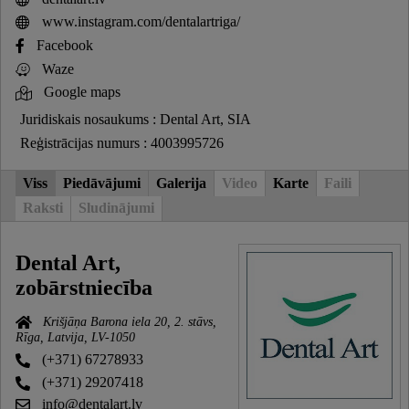
www.instagram.com/dentalartriga/
Facebook
Waze
Google maps
Juridiskais nosaukums : Dental Art, SIA
Reģistrācijas numurs : 4003995726
Viss
Piedāvājumi
Galerija
Video
Karte
Faili
Raksti
Sludinājumi
Dental Art,
zobārstniecība
Krišjāņa Barona iela 20, 2. stāvs,
Rīga, Latvija, LV-1050
(+371) 67278933
(+371) 29207418
info@dentalart.lv