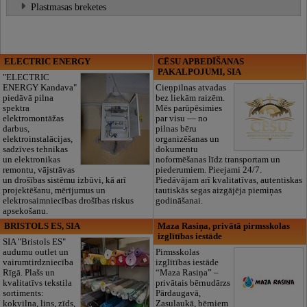
Plastmasas breketes
ELECTRIC ENERGY
CĒSU APBEDĪŠANAS
PAKALPOJUMI, SIA
"ELECTRIC
ENERGY Kandava"
Cieņpilnas atvadas
piedāvā pilna
bez liekām raizēm.
spektra
Mēs parūpēsimies
elektromontāžas
par visu — no
darbus,
pilnas bēru
elektroinstalācijas,
organizēšanas un
sadzīves tehnikas
dokumentu
un elektronikas
noformēšanas līdz transportam un
remontu, vājstrāvas
piederumiem. Pieejami 24/7.
un drošības sistēmu izbūvi, kā arī
Piedāvājam arī kvalitatīvas, autentiskas
projektēšanu, mērījumus un
tautiskās segas aizgājēja piemiņas
elektrosaimniecības drošības riskus
godināšanai.
apsekošanu.
BRISTOLS ES, SIA
Maza Rasiņa, privātā pirmsskolas
izglītības iestāde
SIA "Bristols ES"
audumu outlet un
Pirmsskolas
vairumtirdzniecība
izglītības iestāde
Rīgā. Plašs un
“Maza Rasiņa” –
kvalitatīvs tekstila
privātais bērnudārzs
sortiments:
Pārdaugavā,
kokvilna, lins, zīds,
Zasulaukā, bērniem