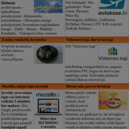
Debesis
Visi lidojumi. Visi
galamērķi. Visas
piedāvājums: -
vietas. Ryanair,
apbedīšanas
Wizz Air,
pakalpojumi - Dokumentu
Norwegian, airBaltic, Lufthansa,
noformēšana. - Diennakts morga
flyDubai, Finnair, LOT, SAS, easyJet,
pakalpojumi, bezmaksas uzglabāšana
Turkish Airlines...
morgā. - Zārki. - Krusti. - Pārklāji. -
Katafalks. - Transports bēru viesiem
Zanda, rokdarbi, keramika
Vidzemes logi, durvis un logi
Svēpētās keramikas
SIA "Vidzemes logi"
bļodas, krūzes,
svečturi,
vāzes,adījumi.
ražo&nbsp;energoefektīvus, augstas
kvalitātes PVC logus un durvis par
samērīgu cenu. Uzticams partneris
celtniecībā un renovācijā.
Mozello, mājas lapu izstrāde
Bērnu sala, preces bērniem
Izveido savu mājas
Bērnu preču veikals
lapu vai interneta
«Bērnu sala» ir
veikalu 5 minūtēs,
veikals, kurš
bez maksas.
Ātri,
piedāvā preces
viegli, profesionāli.
zīdaiņiem un
Šis ir vislabākais
bērniem, un gādā par to, lai atvieglotu
piedāvājums gan
vecākiem ikdienas soli un rūpes par
Latvijā gan pasaulē.
bērniņu, lai vecāki varētu veltīt daudz
Izmēģini tagad!
vairāk kvalitatīva laika savam mazajam