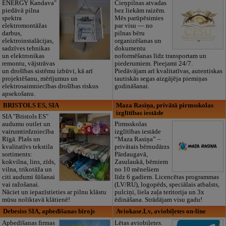
ENERGY Kandava"
Cieņpilnas atvadas
piedāvā pilna
bez liekām raizēm.
spektra
Mēs parūpēsimies
elektromontāžas
par visu — no
darbus,
pilnas bēru
elektroinstalācijas,
organizēšanas un
sadzīves tehnikas
dokumentu
un elektronikas
noformēšanas līdz transportam un
remontu, vājstrāvas
piederumiem. Pieejami 24/7.
un drošības sistēmu izbūvi, kā arī
Piedāvājam arī kvalitatīvas, autentiskas
projektēšanu, mērījumus un
tautiskās segas aizgājēja piemiņas
elektrosaimniecības drošības riskus
godināšanai.
apsekošanu.
BRISTOLS ES, SIA
Maza Rasiņa, privātā pirmsskolas
izglītības iestāde
SIA "Bristols ES"
audumu outlet un
Pirmsskolas
vairumtirdzniecība
izglītības iestāde
Rīgā. Plašs un
“Maza Rasiņa” –
kvalitatīvs tekstila
privātais bērnudārzs
sortiments:
Pārdaugavā,
kokvilna, lins, zīds,
Zasulaukā, bērniem
vilna, trikotāža un
no 10 mēnešiem
citi audumi šūšanai
līdz 6 gadiem. Licencētas programmas
vai ražošanai.
(LV/RU), logopēds, speciālais atbalsts,
Nāciet un iepazīstieties ar pilnu klāstu
pulciņi, liela zaļa teritorija un 3x
mūsu noliktavā klātienē!
ēdināšana. Strādājam visu gadu!
Debesiss SIA, apbedīšanas birojs
Aviokase.Lv, aviobiļetes on-line
Apbedīšanas firmas
Lētas aviobiļetes.