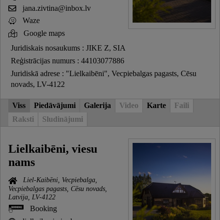
jana.zivtina@inbox.lv
Waze
Google maps
Juridiskais nosaukums : JIKE Z, SIA
Reģistrācijas numurs : 44103077886
Juridiskā adrese : "Lielkaibēni", Vecpiebalgas pagasts, Cēsu
novads, LV-4122
Viss
Piedāvājumi
Galerija
Video
Karte
Faili
Raksti
Sludinājumi
Lielkaibēni, viesu
nams
Liel-Kaibēni, Vecpiebalga,
Vecpiebalgas pagasts, Cēsu novads,
Latvija, LV-4122
Booking