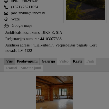
lielkaibeni.viss.lv
(+371) 26211054
jana.zivtina@inbox.lv
Waze
Google maps
Juridiskais nosaukums : JIKE Z, SIA
Reģistrācijas numurs : 44103077886
Juridiskā adrese : "Lielkaibēni", Vecpiebalgas pagasts, Cēsu
novads, LV-4122
Viss
Piedāvājumi
Galerija
Video
Karte
Faili
Raksti
Sludinājumi