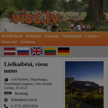
Meklēt kartē
Meklētājs
Katalogs
Sludinājumi
Lasītava
Mani dati
Reklāma
Lielkaibēni, viesu
nams
Liel-Kaibēni, Vecpiebalga,
Vecpiebalgas pagasts, Cēsu novads,
Latvija, LV-4122
Booking
lielkaibeni.viss.lv
(+371) 26211054