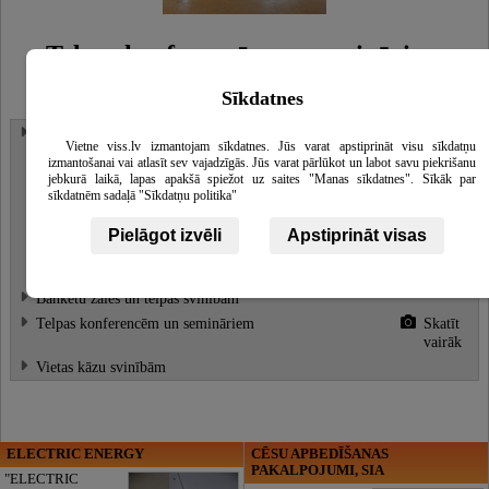
Telpas konferencēm un semināriem
Sīkdatnes
Produkti, pakalpojumi, atslēgvārdi, nozares
Naktsmītnes
Skatīt
Vietne viss.lv izmantojam sīkdatnes. Jūs varat apstiprināt visu sīkdatņu
vairāk
izmantošanai vai atlasīt sev vajadzīgās. Jūs varat pārlūkot un labot savu piekrišanu
Viesu nami
Skatīt
jebkurā laikā, lapas apakšā spiežot uz saites "Manas sīkdatnes". Sīkāk par
vairāk
sīkdatnēm sadaļā "Sīkdatņu politika"
2-vietīgi numuri
Pielāgot izvēli
Apstiprināt visas
Gultasvietas
Telšu vietas
Banketu zāles un telpas svinībām
Telpas konferencēm un semināriem
Skatīt
vairāk
Vietas kāzu svinībām
ELECTRIC ENERGY
CĒSU APBEDĪŠANAS
PAKALPOJUMI, SIA
"ELECTRIC