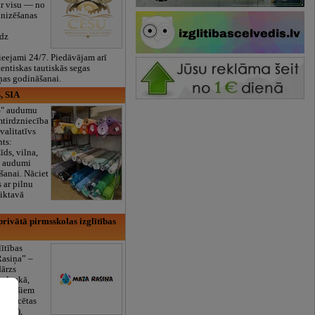
ar visu — no
anizēšanas
īdz
eejami 24/7. Piedāvājam arī
tentiskas tautiskās segas
ņas godināšanai.
, SIA
ES" audumu
mtirdzniecība
valitatīvs
nts:
īds, vilna,
ti audumi
šanai. Nāciet
s ar pilnu
iktavā
rivātā pirmsskolas izglītības
lītības
Rasiņa” –
dārzs
sulaukā,
 mēnešiem
Licencētas
V/RU),