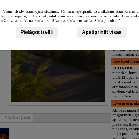
logopēds, speciā
teritorija un 3
Vietne viss.lv izmantojam sīkdatnes. Jūs varat apstiprināt visu sīkdatņu izmantošanai v
Virškalni, ZS,
tlasīt sev vajadzīgās. Jūs varat pārlūkot un labot savu piekrišanu jebkurā laikā, lapas apak
piežot uz saites "Manas sīkdatnes". Sīkāk par sīkdatnēm sadaļā "Sīkdatņu politika"
Z/s Virškalni
pamatnodarboša
apzaļumošanas 
Pielāgot izvēli
Apstiprināt visas
izstrāde un dārz
Tāpat arī rožu 
citu pašu audzē
vairumtirdzniec
mazumtirdzniec
Eco Roof niedr
ECO ROOF
ir
pieredze. Jumtu
visās Eiropas S
valstīs neatkarī
atrašanās vietas
saviem, vai kli
materiāliem.
Evergreen, ak
Akmens materiāl
bruģakmens, gr
Sludinājumi
apmales, akmen
plāksnes, flīze
plāksnes, kāpņu
puķu podi, kaste
žogu stabi un c