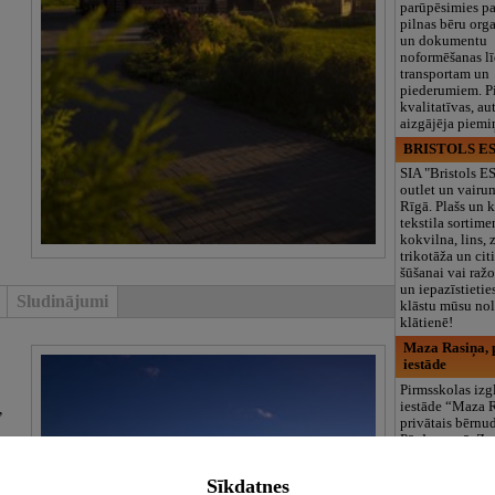
parūpēsimies p
pilnas bēru org
un dokumentu
noformēšanas l
transportam un
piederumiem. Pi
kvalitatīvas, au
aizgājēja piemi
BRISTOLS ES
SIA "Bristols 
outlet un vairu
Rīgā. Plašs un k
tekstila sortime
kokvilna, lins, z
trikotāža un ci
šūšanai vai ražo
un iepazīstietie
Sludinājumi
klāstu mūsu nol
klātienē!
Maza Rasiņa, p
iestāde
Pirmsskolas izg
iestāde “Maza 
,
privātais bērnu
Pārdaugavā, Za
bērniem no 10
līdz 6 gadiem. 
Sīkdatnes
programmas (L