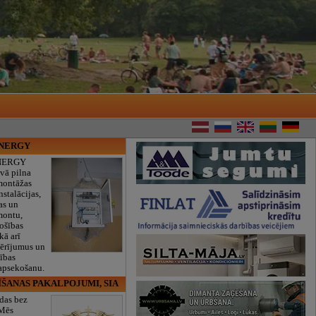
ENERGY
NERGY
vā pilna
montāžas
nstalācijas,
as un
montu,
rošības
kā arī
mērījumus un
ības
 apsekošanu.
ĪŠANAS PAKALPOJUMI, SIA
das bez
 Mēs