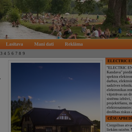
Lasītava
Mani dati
Reklāma
3
4
5
6
7
8
9
ELECTRIC 
"ELECTRIC E
Kandava" piedā
spektra elektro
,
darbus, elektroi
sadzīves tehnik
elektronikas re
vājstrāvas un d
sistēmu izbūvi, 
projektēšanu, 
elektrosaimniec
drošības riskus
CĒSU APBED
Cieņpilnas atva
liekām raizēm.