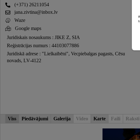
(+371) 26211054
jana.zivtina@inbox.lv
a
Waze
s
Google maps
Juridiskais nosaukums : JIKE Z, SIA
Reģistrācijas numurs : 44103077886
Juridiskā adrese : "Lielkaibēni", Vecpiebalgas pagasts, Cēsu
novads, LV-4122
Viss
Piedāvājumi
Galerija
Video
Karte
Faili
Raksti