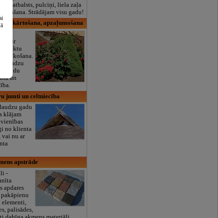
lais atbalsts, pulciņi, liela zaļa
x ēdināšana. Strādājam visu gadu!
ai
 labiekārtošana, apzaļumošana
šā
nās ir
projektu
u ierīkošana.
un daudzu
tu stādu
ība un
ība.
u jumti un celtniecība
 daudzu gadu
s klājam
avienības
gi no klienta
, vai nu ar
enta
mens apstrāde
i -
anīta
s apdares
s, pakāpienu
 elementi,
s, palisādes,
iti dabīga akmens materiāli.