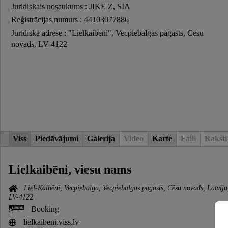
Juridiskais nosaukums : JIKE Z, SIA
Reģistrācijas numurs : 44103077886
Juridiskā adrese : "Lielkaibēni", Vecpiebalgas pagasts, Cēsu
novads, LV-4122
Viss
Piedāvājumi
Galerija
Video
Karte
Faili
Raksti
Lielkaibēni, viesu nams
Liel-Kaibēni, Vecpiebalga, Vecpiebalgas pagasts, Cēsu novads, Latvija
LV-4122
Booking
lielkaibeni.viss.lv