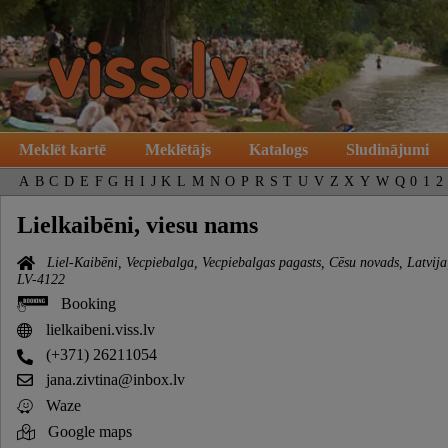
Meklēt kartē
Meklētājs
Katalogs
Sludinājumi
A
B
C
D
E
F
G
H
I
J
K
L
M
N
O
P
R
S
T
U
V
Z
X
Y
W
Q
0
1
2
Lielkaibēni, viesu nams
Liel-Kaibēni, Vecpiebalga, Vecpiebalgas pagasts, Cēsu novads, Latvija
LV-4122
Booking
lielkaibeni.viss.lv
(+371) 26211054
jana.zivtina@inbox.lv
Waze
Google maps