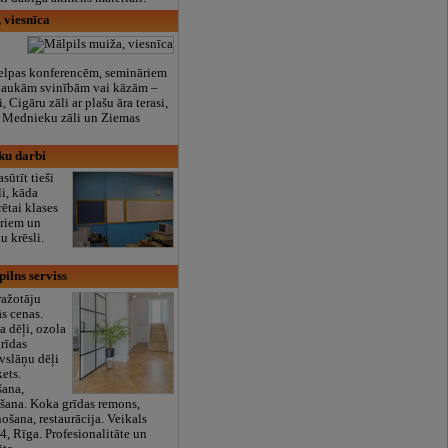
 viesnīca
telpas konferencēm, semināriem
 jaukām svinībām vai kāzām –
, Cigāru zāli ar plašu āra terasi,
, Mednieku zāli un Ziemas
eku darbi
asūtīt tieši
li, kāda
ētai klases
ēriem un
u krēsli.
pilns serviss
ražotāju
s cenas.
 dēļi, ozola
grīdas
ivslāņu dēļi
ets.
šana,
šana. Koka grīdas remons,
ošana, restaurācija. Veikals
4, Rīga. Profesionalitāte un