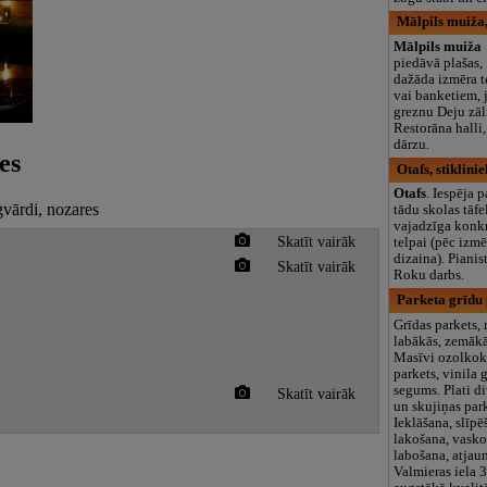
Mālpils muiža,
Mālpils muiža
piedāvā plašas,
dažāda izmēra 
vai banketiem,
greznu Deju zāli
Restorāna halli
dārzu.
es
Otafs, stiklini
Otafs
. Iespēja p
gvārdi, nozares
tādu skolas tāfe
vajadzīga konkr
Skatīt vairāk
telpai (pēc izm
dizaina). Pianist
Skatīt vairāk
Roku darbs.
Parketa grīdu 
Grīdas parkets, 
labākās, zemākā
Masīvi ozolkoka
parkets, vinila 
segums. Plati d
Skatīt vairāk
un skujiņas park
Ieklāšana, slīpē
lakošana, vasko
labošana, atjaun
Valmieras iela 3