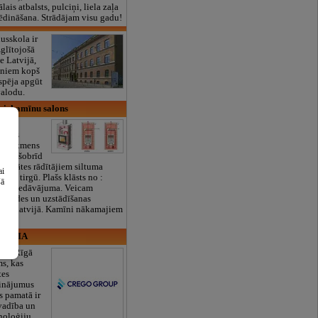
lais atbalsts, pulciņi, liela zaļa
x ēdināšana. Strādājam visu gadu!
usskola ir
zglītojošā
de Latvijā,
ēniem kopš
espēja apgūt
valodu.
i, kamīnu salons
a
āsnis
omu akmens
i ar šobrīd
tivitātes rādītājiem siltuma
ai
šnu tirgū. Plašs klāsts no :
šā
i" piedāvājuma. Veicam
piegādes un uzstādīšanas
isā Latvijā. Kamīni nākamajiem
P, SIA
p ir Rīgā
s, kas
tes
sinājumus
s pamatā ir
 vadība un
noloģiju