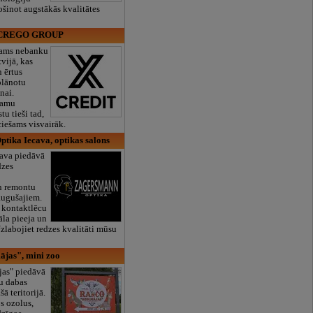
ošinot augstākās kvalitātes
IA CREGO GROUP
icams nebanku
vijā, kas
n ērtus
plānotu
nai.
zamu
tu tieši tad,
ciešams visvairāk.
tika Iecava, optikas salons
ava piedāvā
dzes
n remontu
augušajiem.
n kontaktlēcu
āla pieeja un
Uzlabojiet redzes kvalitāti mūsu
jas", mini zoo
as" piedāvā
u dabas
ā teritorijā.
s ozolus,