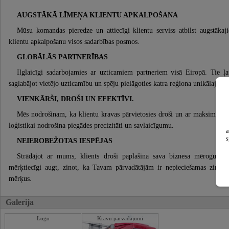
AUGSTĀKĀ LĪMEŅA KLIENTU APKALPOŠANA
Mūsu komandas pieredze un attiecīgi klientu serviss atbilst augstākaj
klientu apkalpošanu visos sadarbības posmos.
GLOBĀLĀS PARTNERĪBAS
Ilglaicīgi sadarbojamies ar uzticamiem partneriem visā Eiropā. Tie ļ
saglabājot vietējo uzticamību un spēju pielāgoties katra reģiona unikālajām 
VIENKĀRŠI, DROŠI UN EFEKTĪVI.
Mēs nodrošinam, ka klientu kravas pārvietosies droši un ar maksimālu ef
loģistikai nodrošina piegādes precizitāti un savlaicīgumu.
a
s
NEIEROBEŽOTAS IESPĒJAS
Strādājot ar mums, klients droši paplašina sava biznesa mērogu. Mu
mērķtiecīgi augt, zinot, ka Tavam pārvadātājām ir nepieciešamas zināšan
mērķus.
Galerija
Logo
Kravu pārvadājumi