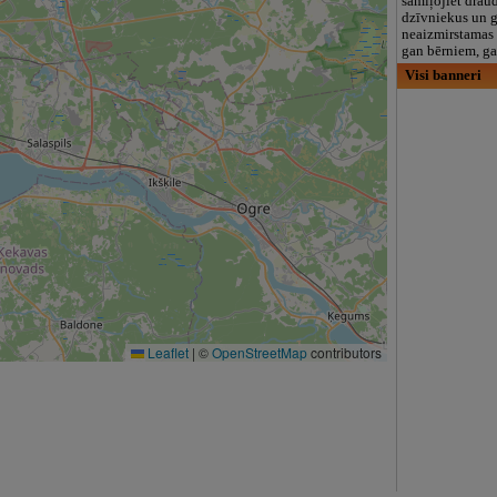
samīļojiet drau
dzīvniekus un g
neaizmirstamas 
gan bērniem, g
Visi banneri
Leaflet
|
©
OpenStreetMap
contributors