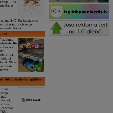
ar visu — no
anizēšanas
īdz
eejami 24/7. Piedāvājam arī
tentiskas tautiskās segas
ņas godināšanai.
, SIA
ES" audumu
mtirdzniecība
valitatīvs
nts:
īds, vilna,
ti audumi
šanai. Nāciet
s ar pilnu
iktavā
rivātā pirmsskolas izglītības
lītības
Rasiņa” –
dārzs
sulaukā,
 mēnešiem
Licencētas
V/RU),