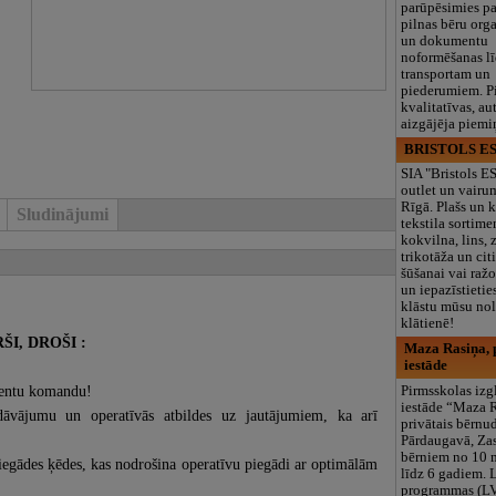
parūpēsimies p
pilnas bēru org
un dokumentu
noformēšanas l
transportam un
piederumiem. Pi
kvalitatīvas, au
aizgājēja piemi
BRISTOLS ES
SIA "Bristols 
outlet un vairu
Rīgā. Plašs un k
Sludinājumi
tekstila sortime
kokvilna, lins, z
trikotāža un ci
šūšanai vai ražo
un iepazīstietie
klāstu mūsu nol
klātienē!
I, DROŠI :
Maza Rasiņa, p
iestāde
tentu komandu!
Pirmsskolas izg
iestāde “Maza 
āvājumu un operatīvās atbildes uz jautājumiem, ka arī
privātais bērnu
Pārdaugavā, Za
bērniem no 10
iegādes ķēdes, kas nodrošina operatīvu piegādi ar optimālām
līdz 6 gadiem. 
programmas (L