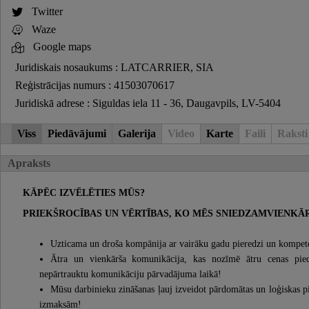
Twitter
Waze
Google maps
Juridiskais nosaukums : LATCARRIER, SIA
Reģistrācijas numurs : 41503070617
Juridiskā adrese : Siguldas iela 11 - 36, Daugavpils, LV-5404
Viss
Piedāvājumi
Galerija
Video
Karte
Faili
Raksti
Apraksts
KĀPĒC IZVĒLĒTIES MŪS?
PRIEKŠROCĪBAS UN VĒRTĪBAS, KO MĒS SNIEDZAMVIENKĀRŠ
Uzticama un droša kompānija ar vairāku gadu pieredzi un kompe
Ātra un vienkārša komunikācija, kas nozīmē ātru cenas pied
nepārtrauktu komunikāciju pārvadājuma laikā!
Mūsu darbinieku zināšanas ļauj izveidot pārdomātas un loģiskas p
izmaksām!