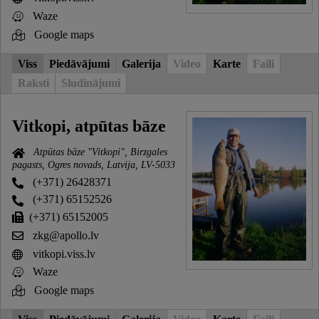
Waze
Google maps
Viss
Piedāvājumi
Galerija
Video
Karte
Faili
Raksti
Sludinājumi
Vitkopi, atpūtas bāze
Atpūtas bāze "Vitkopi", Birzgales
pagasts, Ogres novads, Latvija, LV-5033
(+371) 26428371
(+371) 65152526
(+371) 65152005
zkg@apollo.lv
vitkopi.viss.lv
Waze
Google maps