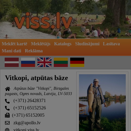
Meklēt kartē
Meklētājs
Katalogs
Sludinājumi
Lasītava
Mani dati
Reklāma
Vitkopi, atpūtas bāze
Atpūtas bāze "Vitkopi", Birzgales
pagasts, Ogres novads, Latvija, LV-5033
(+371) 26428371
(+371) 65152526
(+371) 65152005
zkg@apollo.lv
vitkopi.viss.lv