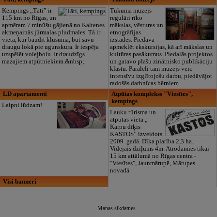
Kempings „Tāti” ir
Tukuma muzejs
115 km no Rīgas, un
regulāri rīko
apmēram 7 minūšu gājienā no Kaltenes
mākslas, vēstures un
akmeņainās jūrmalas pludmales. Tā ir
etnogrāfijas
vieta, kur baudīt klusumā, būt savu
izstādes. Piedāvā
draugu lokā pie ugunskura. Ir iespēja
apmeklēt ekskursijas, kā arī mākslas un
uzspēlēt volejbolu. Ir draudzīgs
kultūras pasākumus. Piedalās projektos
mazajiem atpūtniekiem.&nbsp;
un gatavo plašu zinātnisko publikāciju
klāstu. Paralēli tam muzejs veic
intensīvu izglītojošu darbu, piedāvājot
radošās darbnīcas bērniem.
LD apartamenti
Atpūtas komplekss "Viesītes",
kempings
Laipni lūdzam!
Lauku tūrisma un
atpūtas vieta „
Karpu dīķis
KASTOS” izveidots
2009 .gadā. Dīķa platība 2,3 ha.
Vidējais dziļums 4m. Atrodamies tikai
15 km attālumā no Rīgas centra -
"Viesītes", Jaunmārupē, Mārupes
novadā
Visi banneri
Manas sīkdatnes