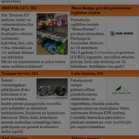
apsekošanu.
BRISTOLS ES, SIA
Maza Rasiņa, privātā pirmsskolas
izglītības iestāde
SIA "Bristols ES"
audumu outlet un
Pirmsskolas
vairumtirdzniecība
izglītības iestāde
Rīgā. Plašs un
“Maza Rasiņa” –
kvalitatīvs tekstila
privātais bērnudārzs
sortiments:
Pārdaugavā,
kokvilna, lins, zīds,
Zasulaukā, bērniem
vilna, trikotāža un
no 10 mēnešiem
citi audumi šūšanai
līdz 6 gadiem. Licencētas programmas
vai ražošanai.
(LV/RU), logopēds, speciālais atbalsts,
Nāciet un iepazīstieties ar pilnu klāstu
pulciņi, liela zaļa teritorija un 3x
mūsu noliktavā klātienē!
ēdināšana. Strādājam visu gadu!
Gamma-Serviss, SIA
Labs virziens, SIA
Šobrīd
Pakalpojumā
visizturīgākais
ietilpst
pārklājums disku
grāmatvedības
krāsošanai ir ar
pirmdokumentu
pulvera krāsām,
sakārtošana un
kurām piemīt paaugstināta noturība
reģistrēšana, finanšu atskaišu
pret iedarbību uz dažādiem
sagatavošana un iesniegšana Valsts
mehāniskiem, fiziskiem un ķīmiskiem
ieņēmumu dienesta EDS sistēmā,
faktoriem. Mūsu disku krāsošanas
Centrālās Statistikas pārvaldes e-
metode nodrošina vienmērīgu lakas
pārskatu sistēmā un citās institūcijās
pārklājumu un garantē kvalitatīvu
pēc nepieciešamības.
darbu izpildi.
Tāti, kempings
Tukuma muzejs