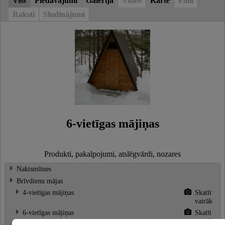
Viss
Piedāvājumi
Galerija
Video
Karte
Faili
Raksti
Sludinājumi
6-vietīgas mājiņas
Produkti, pakalpojumi, atslēgvārdi, nozares
Naktsmītnes
Brīvdienu mājas
4-vietīgas mājiņas
Skatīt
vairāk
6-vietīgas mājiņas
Skatīt
vairāk