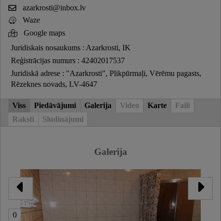
azarkrosti@inbox.lv
Waze
Google maps
Juridiskais nosaukums : Azarkrosti, IK
Reģistrācijas numurs : 42402017537
Juridiskā adrese : "Azarkrosti", Plikpūrmaļi, Vērēmu pagasts,
Rēzeknes novads, LV-4647
Viss
Piedāvājumi
Galerija
Video
Karte
Faili
Raksti
Sludinājumi
Galerija
0