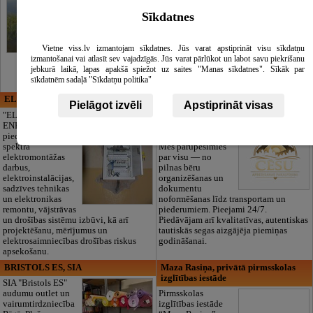
Sīkdatnes
Vietne viss.lv izmantojam sīkdatnes. Jūs varat apstiprināt visu sīkdatņu
izmantošanai vai atlasīt sev vajadzīgās. Jūs varat pārlūkot un labot savu piekrišanu
jebkurā laikā, lapas apakšā spiežot uz saites "Manas sīkdatnes". Sīkāk par
sīkdatnēm sadaļā "Sīkdatņu politika"
ELECTRIC ENERGY
CĒSU APBEDĪŠANAS
Pielāgot izvēli
Apstiprināt visas
PAKALPOJUMI, SIA
"ELECTRIC
ENERGY Kandava"
Cieņpilnas atvadas
piedāvā pilna
bez liekām raizēm.
spektra
Mēs parūpēsimies
elektromontāžas
par visu — no
darbus,
pilnas bēru
elektroinstalācijas,
organizēšanas un
sadzīves tehnikas
dokumentu
un elektronikas
noformēšanas līdz transportam un
remontu, vājstrāvas
piederumiem. Pieejami 24/7.
un drošības sistēmu izbūvi, kā arī
Piedāvājam arī kvalitatīvas, autentiskas
projektēšanu, mērījumus un
tautiskās segas aizgājēja piemiņas
elektrosaimniecības drošības riskus
godināšanai.
apsekošanu.
BRISTOLS ES, SIA
Maza Rasiņa, privātā pirmsskolas
izglītības iestāde
SIA "Bristols ES"
audumu outlet un
Pirmsskolas
vairumtirdzniecība
izglītības iestāde