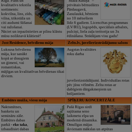
Rīgā. Plašs un
“Maza Rasiņa” –
kvalitatīvs tekstila
privātais bērnudārzs
sortiments:
Pārdaugavā,
kokvilna, lins, zīds,
Zasulaukā, bērniem
vilna, trikotāža un
no 10 mēnešiem
citi audumi šūšanai
līdz 6 gadiem. Licencētas programmas
vai ražošanai.
(LV/RU), logopēds, speciālais atbalsts,
Nāciet un iepazīstieties ar pilnu klāstu
pulciņi, liela zaļa teritorija un 3x
mūsu noliktavā klātienē!
ēdināšana. Strādājam visu gadu!
Jost Residence, brīvdienu māja
Zelts.lv, juvelierizstrādājumu salons
Luksusa brīvdienu
Augstas kvalitātes
māja, kur sanākt
roku darba
kopā ar draugiem
un ģimeni, vai
romantiskas,
mājīgas un kvalitatīvas brīvdienas tikai
diviem.
juvelierizstrādājumi. Individuālas rotas
pēc jūsu vēlmēm. Zelta rotas ar
dabīgiem dārgakmeņiem un
briljantiem.
Embūtes muiža, viesu māja
SPĪĶERU KONCERTZĀLE
Naktsmītnes,
Pašā Rīgas sirdī
banketu un
sajūtama seno
semināru zāle.
laikmetu elpa un
Embūtes dabas
modernā dinamika.
parkā -
eko taka
,
Omulīgas mājas
izbaudīsiet dabas
ikvienam mākslas un atpūtas