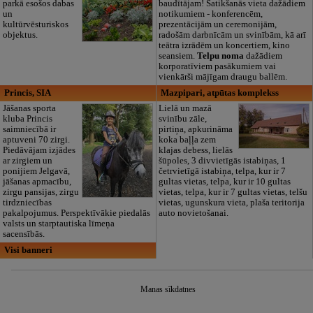
parkā esošos dabas
baudītājam! Satikšanās vieta dažādiem
un
notikumiem - konferencēm,
kultūrvēsturiskos
prezentācijām un ceremonijām,
objektus.
radošām darbnīcām un svinībām, kā arī
teātra izrādēm un koncertiem, kino
seansiem.
Telpu noma
dažādiem
korporatīviem pasākumiem vai
vienkārši mājīgam draugu ballēm.
Princis, SIA
Mazpipari, atpūtas komplekss
Jāšanas sporta
Lielā un mazā
kluba Princis
svinību zāle,
saimniecībā ir
pirtiņa, apkurināma
aptuveni 70 zirgi.
koka baļļa zem
Piedāvājam izjādes
klajas debess, lielās
ar zirgiem un
šūpoles, 3 divvietīgās istabiņas, 1
ponijiem Jelgavā,
četrvietīgā istabiņa, telpa, kur ir 7
jāšanas apmacību,
gultas vietas, telpa, kur ir 10 gultas
zirgu pansijas, zirgu
vietas, telpa, kur ir 7 gultas vietas, telšu
tirdzniecības
vietas, ugunskura vieta, plaša teritorija
pakalpojumus. Perspektīvākie piedalās
auto novietošanai.
valsts un starptautiska līmeņa
sacensībās.
Visi banneri
Manas sīkdatnes