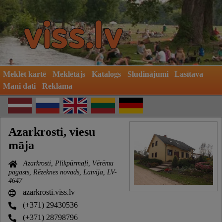
Meklēt kartē
Meklētājs
Katalogs
Sludinājumi
Lasītava
Mani dati
Reklāma
Azarkrosti, viesu
māja
Azarkrosti, Plikpūrmaļi, Vērēmu
pagasts, Rēzeknes novads, Latvija, LV-
4647
azarkrosti.viss.lv
(+371) 29430536
(+371) 28798796