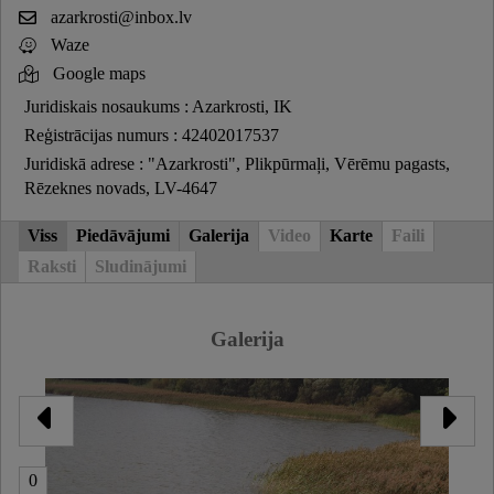
azarkrosti@inbox.lv
Waze
Google maps
Juridiskais nosaukums : Azarkrosti, IK
Reģistrācijas numurs : 42402017537
Juridiskā adrese : "Azarkrosti", Plikpūrmaļi, Vērēmu pagasts,
Rēzeknes novads, LV-4647
Viss
Piedāvājumi
Galerija
Video
Karte
Faili
Raksti
Sludinājumi
Galerija
0