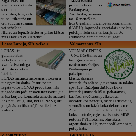
Rīgā. Plašs un
“Maza Rasiņa” –
kvalitatīvs tekstila
privātais bērnudārzs
sortiments:
Pārdaugavā,
kokvilna, lins, zīds,
Zasulaukā, bērniem
vilna, trikotāža un
no 10 mēnešiem
citi audumi šūšanai
līdz 6 gadiem. Licencētas programmas
vai ražošanai.
(LV/RU), logopēds, speciālais atbalsts,
Nāciet un iepazīstieties ar pilnu klāstu
pulciņi, liela zaļa teritorija un 3x
mūsu noliktavā klātienē!
ēdināšana. Strādājam visu gadu!
Lonas Latvija, SIA, veikals
Volmārcentrs, SIA
LONAS - ir
VOLMĀRCENTRS
guļamistabas
- CNC frēzēšanas un
mēbeļu un citu
lāzergravēšanas
kvalitatīva miega
uzņēmums Preiļos.
atribūtu ražotājs.
Piedāvājam pilnu
Lielākā daļa
pakalpojumu
LONAS matraču ražošanas procesa ir
klāstu: dizaina
rūpīgs roku darbs. Pasūtītos un
izstrāde, frēzēšana, gravēšana un tālākā
izgatavotos LONAS produktus mēs
apstrāde. Ražojam dažādus koka
piegādāsim paši ar savu transportu, un
izstrādājumus: dēlīšus, pakaramos,
mūsu kurjeru komanda uznesīs matraci
kastītes, svečturus, pulksteņus,
līdz pat jūsu gultai, bet LONAS gultu
dekoratīvos paneļus, medaļu turētājus,
piegādās un jūsu mājās saliks bez
sezonālos un kāzu koka dekorus u.c.
maksas.
Apstrādājamie materiāli: saplāksnis,
koks – priede, egle, ozols, osis, MDF,
putotas PVH loksnes, plastikāts,
organiskais stikls, monopolikarbonāts,
putuplasts.
Ziepju virtuve
GRANITE, IK