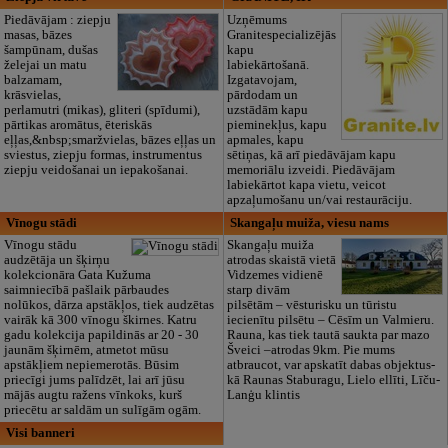
Piedāvājam : ziepju
Uzņēmums
masas, bāzes
Granitespecializējās
šampūnam, dušas
kapu
želejai un matu
labiekārtošanā.
balzamam,
Izgatavojam,
krāsvielas,
pārdodam un
perlamutri (mikas), gliteri (spīdumi),
uzstādām kapu
pārtikas aromātus, ēteriskās
pieminekļus, kapu
eļļas,&nbsp;smaržvielas, bāzes eļļas un
apmales, kapu
sviestus, ziepju formas, instrumentus
sētiņas, kā arī piedāvājam kapu
ziepju veidošanai un iepakošanai.
memoriālu izveidi. Piedāvājam
labiekārtot kapa vietu, veicot
apzaļumošanu un/vai restaurāciju.
Vīnogu stādi
Skangaļu muiža, viesu nams
Vīnogu stādu
Skangaļu muiža
audzētāja un šķirņu
atrodas skaistā vietā
kolekcionāra Gata Kužuma
Vidzemes vidienē
saimniecībā pašlaik pārbaudes
starp divām
nolūkos, dārza apstākļos, tiek audzētas
pilsētām – vēsturisku un tūristu
vairāk kā 300 vīnogu škirnes. Katru
iecienītu pilsētu – Cēsīm un Valmieru.
gadu kolekcija papildinās ar 20 - 30
Rauna, kas tiek tautā saukta par mazo
jaunām šķirnēm, atmetot mūsu
Šveici –atrodas 9km. Pie mums
apstākļiem nepiemerotās. Būsim
atbraucot, var apskatīt dabas objektus-
priecīgi jums palīdzēt, lai arī jūsu
kā Raunas Staburagu, Lielo ellīti, Līču-
mājās augtu ražens vīnkoks, kurš
Lanģu klintis
priecētu ar saldām un sulīgām ogām.
Visi banneri