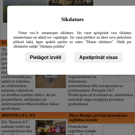
Sīkdatnes
Vietne viss.lv izmantojam sīkdatnes. Jūs varat apstiprināt visu sīkdatņu
izmantošanai vai atlasīt sev vajadzīgās. Jūs varat pārlūkot un labot savu piekrišanu
jebkurā laikā, lapas apakšā spiežot uz saites "Manas sīkdatnes". Sīkāk par
ELECTRIC ENERGY
CĒSU APBEDĪŠANAS
sīkdatnēm sadaļā "Sīkdatņu politika"
PAKALPOJUMI, SIA
"ELECTRIC
ENERGY Kandava"
Cieņpilnas atvadas
Pielāgot izvēli
Apstiprināt visas
piedāvā pilna
bez liekām raizēm.
spektra
Mēs parūpēsimies
elektromontāžas
par visu — no
darbus,
pilnas bēru
elektroinstalācijas,
organizēšanas un
sadzīves tehnikas
dokumentu
un elektronikas
noformēšanas līdz transportam un
remontu, vājstrāvas
piederumiem. Pieejami 24/7.
un drošības sistēmu izbūvi, kā arī
Piedāvājam arī kvalitatīvas, autentiskas
projektēšanu, mērījumus un
tautiskās segas aizgājēja piemiņas
elektrosaimniecības drošības riskus
godināšanai.
apsekošanu.
BRISTOLS ES, SIA
Maza Rasiņa, privātā pirmsskolas
izglītības iestāde
SIA "Bristols ES"
audumu outlet un
Pirmsskolas
vairumtirdzniecība
izglītības iestāde