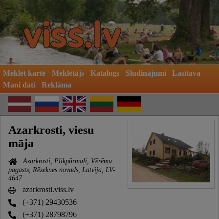
Meklēt kartē
Meklētājs
Katalogs
Sludinājumi
Lasītava
Mani dati
Reklāma
Azarkrosti, viesu
māja
Azarkrosti, Plikpūrmaļi, Vērēmu
pagasts, Rēzeknes novads, Latvija, LV-
4647
azarkrosti.viss.lv
(+371) 29430536
(+371) 28798796