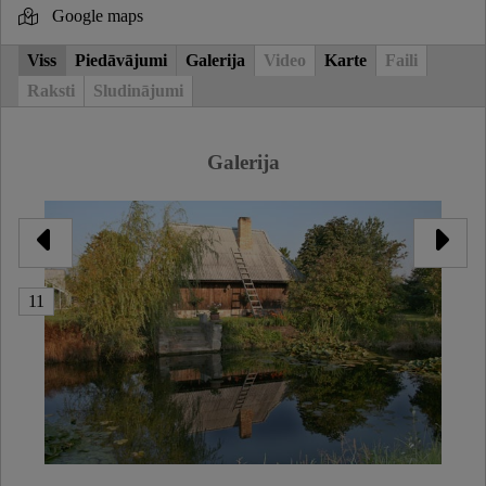
Google maps
Viss
Piedāvājumi
Galerija
Video
Karte
Faili
Raksti
Sludinājumi
Galerija
11