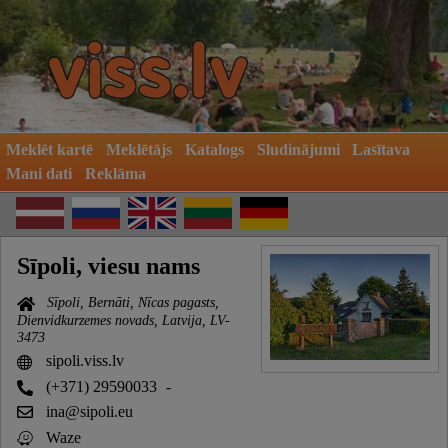
Meklēt kartē
Meklētājs
Katalogs
Sludinājumi
Lasītava
Mani dati
Reklāma
Sīpoli, viesu nams
Sīpoli, Bernāti, Nīcas pagasts,
Dienvidkurzemes novads, Latvija, LV-
3473
sipoli.viss.lv
(+371) 29590033
-
ina@sipoli.eu
Waze