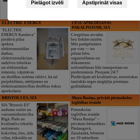
Pielāgot izvēli
Apstiprināt visas
ELECTRIC ENERGY
CĒSU APBEDĪŠANAS
PAKALPOJUMI, SIA
"ELECTRIC
ENERGY Kandava"
Cieņpilnas atvadas
piedāvā pilna
bez liekām raizēm.
spektra
Mēs parūpēsimies
elektromontāžas
par visu — no
darbus,
pilnas bēru
elektroinstalācijas,
organizēšanas un
sadzīves tehnikas
dokumentu
un elektronikas
noformēšanas līdz transportam un
remontu, vājstrāvas
piederumiem. Pieejami 24/7.
un drošības sistēmu izbūvi, kā arī
Piedāvājam arī kvalitatīvas, autentiskas
projektēšanu, mērījumus un
tautiskās segas aizgājēja piemiņas
elektrosaimniecības drošības riskus
godināšanai.
apsekošanu.
BRISTOLS ES, SIA
Maza Rasiņa, privātā pirmsskolas
izglītības iestāde
SIA "Bristols ES"
audumu outlet un
Pirmsskolas
vairumtirdzniecība
izglītības iestāde
Rīgā. Plašs un
“Maza Rasiņa” –
kvalitatīvs tekstila
privātais bērnudārzs
sortiments:
Pārdaugavā,
kokvilna, lins, zīds,
Zasulaukā, bērniem
vilna, trikotāža un
no 10 mēnešiem