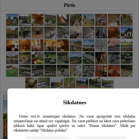
Pirtis
Galerija
2020
Sīkdatnes
Vietne viss.lv izmantojam sīkdatnes. Jūs varat apstiprināt visu sīkdatņu
izmantošanai vai atlasīt sev vajadzīgās. Jūs varat pārlūkot un labot savu piekrišanu
jebkurā laikā, lapas apakšā spiežot uz saites "Manas sīkdatnes". Sīkāk par
sīkdatnēm sadaļā "Sīkdatņu politika"