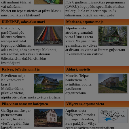
citi audumi šūšanai
līdz 6 gadiem. Licencētas programmas
vai ražošanai.
(LV/RU), logopēds, speciālais atbalsts,
Nāciet un iepazīstieties ar pilnu klāstu
pulciņi, liela zaļa teritorija un 3x
mūsu noliktavā klātienē!
ēdināšana. Strādājam visu gadu!
DUNENSE, ādas aksesuāri
Madaras, atpūtas māja
Roku darbs,
Atpūtas vieta
pasūtījumi pēc
atrodas gleznainā
klientu vēlmēm,
vietā Usmas ezera
iespēja iestrādāt
krastā Mājiņā ir trīs
logotipu. Grāmatas
guļamistabas - divas
ādas vākos, ādas piezīmju bloknoti,
ar divām un viena ar četrām guļvietām.
ādas somas, ādas vāki restorānu
Ir kamīntelpa un virtuve.
ēdienkartēm, dažādi citi ādas
izstrādājumi.
Kalves, brīvdienu māja
Aldari, motelis
Brīvdienu māja
Motelis. Telpas
Kalvenes ezera
banketiem un
krastā.
svinībām. Sporta
Makšķerēšana,
pasākumu
piknika vietas,
organizēšana.
atpūta pie dabas, meža zvēru vērošana.
Pils, viesu nams un kafejnīca
Višķezers, atpūtas vieta
Garšīga maltīte par
Atpūtas vieta
pieņemamām
"Višķezers" atrodas
cenām, banketi un
bijušajā pilskalnā,
viesību galdi, īsta
kura pakājē ir Višķu
latviešu pirts.
ezers ar saviem paugurainajiem