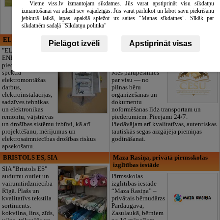
Vietne viss.lv izmantojam sīkdatnes. Jūs varat apstiprināt visu sīkdatņu
izmantošanai vai atlasīt sev vajadzīgās. Jūs varat pārlūkot un labot savu piekrišanu
jebkurā laikā, lapas apakšā spiežot uz saites "Manas sīkdatnes". Sīkāk par
sīkdatnēm sadaļā "Sīkdatņu politika"
ELECTRIC ENERGY
CĒSU APBEDĪŠANAS
Pielāgot izvēli
Apstiprināt visas
PAKALPOJUMI, SIA
"ELECTRIC
ENERGY Kandava"
Cieņpilnas atvadas
piedāvā pilna
bez liekām raizēm.
spektra
Mēs parūpēsimies
elektromontāžas
par visu — no
darbus,
pilnas bēru
elektroinstalācijas,
organizēšanas un
sadzīves tehnikas
dokumentu
un elektronikas
noformēšanas līdz transportam un
remontu, vājstrāvas
piederumiem. Pieejami 24/7.
un drošības sistēmu izbūvi, kā arī
Piedāvājam arī kvalitatīvas, autentiskas
projektēšanu, mērījumus un
tautiskās segas aizgājēja piemiņas
elektrosaimniecības drošības riskus
godināšanai.
apsekošanu.
BRISTOLS ES, SIA
Maza Rasiņa, privātā pirmsskolas
izglītības iestāde
SIA "Bristols ES"
audumu outlet un
Pirmsskolas
vairumtirdzniecība
izglītības iestāde
Rīgā. Plašs un
“Maza Rasiņa” –
kvalitatīvs tekstila
privātais bērnudārzs
sortiments:
Pārdaugavā,
kokvilna, lins, zīds,
Zasulaukā, bērniem