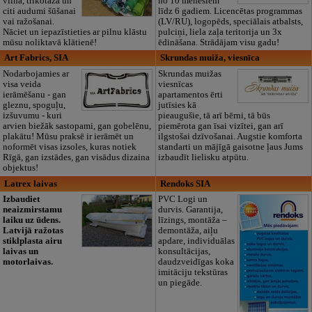
vilna, trikotāža un
no 10 mēnešiem
citi audumi šūšanai
līdz 6 gadiem. Licencētas programmas
vai ražošanai.
(LV/RU), logopēds, speciālais atbalsts,
Nāciet un iepazīstieties ar pilnu klāstu
pulciņi, liela zaļa teritorija un 3x
mūsu noliktavā klātienē!
ēdināšana. Strādājam visu gadu!
Art Fabrics, SIA
Skrundas muiža, viesnīca
Nodarbojamies ar
Skrundas muižas
visa veida
viesnīcas
ierāmēšanu - gan
apartamentos ērti
gleznu, spoguļu,
jutīsies kā
izšuvumu - kuri
pieaugušie, tā arī bērni, tā būs
arvien biežāk sastopami, gan gobelēnu,
piemērota gan īsai vizītei, gan arī
plakātu! Mūsu praksē ir ierāmēt un
ilgstošai dzīvošanai. Augstie komforta
noformēt visas izsoles, kuras notiek
standarti un mājīgā gaisotne ļaus Jums
Rīgā, gan izstādes, gan visādus dizaina
izbaudīt lielisku atpūtu.
objektus!
Latrex laivas
Rendoks SIA
Izbaudiet
PVC Logi un
neaizmirstamu
durvis. Garantija,
laiku uz ūdens.
līzings, montāža –
Latvijā ražotas
demontāža, aiļu
stiklplasta airu
apdare, individuālas
laivas un
konsultācijas,
motorlaivas.
daudzveidīgas koka
imitāciju tekstūras
un piegāde.