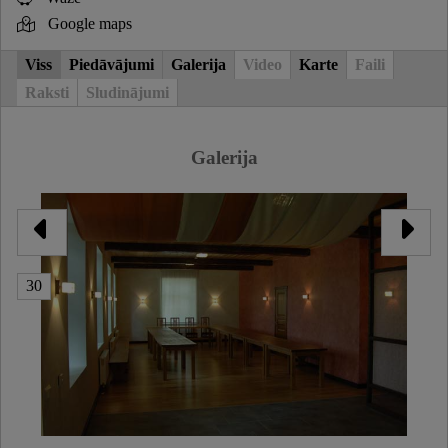
Google maps
Viss
Piedāvājumi
Galerija
Video
Karte
Faili
Raksti
Sludinājumi
Galerija
30