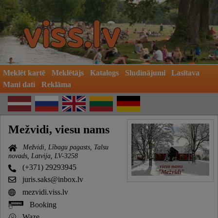
Meklēt kartē
Meklētājs
Katalogs
Sludinājumi
Lasītava
Mani dati
Reklāma
Mežvidi, viesu nams
Mežvidi, Lībagu pagasts, Talsu
novads, Latvija, LV-3258
(+371) 29293945
juris.saks@inbox.lv
mezvidi.viss.lv
Booking
Waze