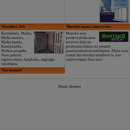
Wood4ex, SIA
Marteks noma, autoserviss
Kurināmais, Malka,
Marteks auto
Malka maisos,
piedāvā plašu auto
Malka kastēs,
rezerves daļu un
Kamīnmalka,
piederumu klāstu no pasaulē
Malkas piegāde,
pazīstamākajiem ražotājiem. Mūsu auto
Taras paletes,
centrā Jūs noteikti atradīsiet to, kas
izgatavošana, Apaļkoku, zāģbaļķu
nepieciešams Jūsu auto.
iepirkšana.
Visi banneri
Manas sīkdatnes