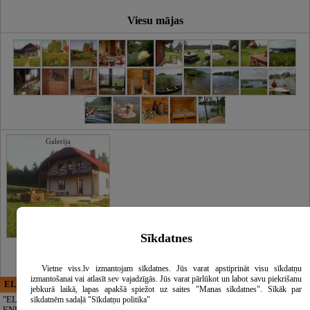
Viesu mājas
Galerija
Sīkdatnes
Vietne viss.lv izmantojam sīkdatnes. Jūs varat apstiprināt visu sīkdatņu
izmantošanai vai atlasīt sev vajadzīgās. Jūs varat pārlūkot un labot savu piekrišanu
ELECTRIC ENERGY
CĒSU APBEDĪŠANAS
jebkurā laikā, lapas apakšā spiežot uz saites "Manas sīkdatnes". Sīkāk par
PAKALPOJUMI, SIA
"ELECTRIC
sīkdatnēm sadaļā "Sīkdatņu politika"