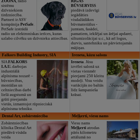
ZOONA
, radio
RĪGAS
sistēmu
BŪVSERVISS
dzīvniekiem
piedāvā izdevīgi
tirdzniecība.
iegādāties
Partneri ir ASV
visdažādākos
kompānija
PetSafe
.
būvmateriālus -
PetSafe izstrādā
jumtam, fasādei,
radio un elektroniskas ierīces, kuras
pamatiem, iekšējai un ārējai apdarei,
uzlabo cilvēku un dzīvnieku attiecības.
siltumizolācijai u.c., kā arī logus,
durvis, santehniku un pārvietojamās
mājiņas.
Falkors Building Industry, SIA
Ireneta, kāzu salons
SIA
FALKORS
Ireneta
. Jūsu
I.A.U.
darbojas
izvēlei salonā uz
industriālā
vietas vienmēr
alpīnisma nozarē –
pieejami 250 kleitu
būvniecības,
modeļi. Visu veidu
montāžas un
variācijās no baltās
celtniecības darbi
līdz šampanieša
lielā augstumā un
krāsai.
grūti pieejamās
vietās, izmantojot rūpnieciskā
alpīnisma tehniku.
Dental Art, zobārstniecība
Meļķerti, viesu nams
Zobārstniecības
Viesu nams
klīnika Dental Art
Meļķerti
atrodas
piedāvā visāda
pāris kilometru
veida
attālumā no