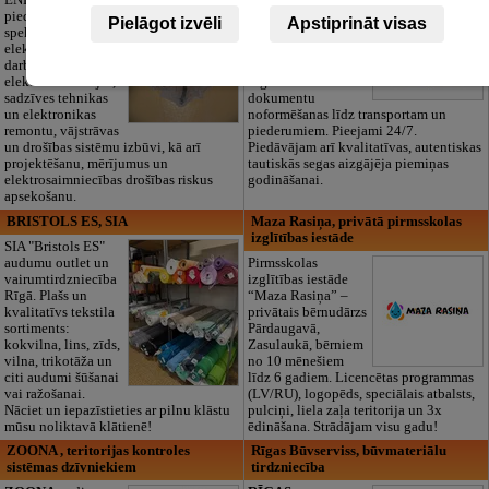
ENERGY Kandava"
Cieņpilnas atvadas
piedāvā pilna
bez liekām raizēm.
Pielāgot izvēli
Apstiprināt visas
spektra
Mēs parūpēsimies
elektromontāžas
par visu — no
darbus,
pilnas bēru
elektroinstalācijas,
organizēšanas un
sadzīves tehnikas
dokumentu
un elektronikas
noformēšanas līdz transportam un
remontu, vājstrāvas
piederumiem. Pieejami 24/7.
un drošības sistēmu izbūvi, kā arī
Piedāvājam arī kvalitatīvas, autentiskas
projektēšanu, mērījumus un
tautiskās segas aizgājēja piemiņas
elektrosaimniecības drošības riskus
godināšanai.
apsekošanu.
BRISTOLS ES, SIA
Maza Rasiņa, privātā pirmsskolas
izglītības iestāde
SIA "Bristols ES"
audumu outlet un
Pirmsskolas
vairumtirdzniecība
izglītības iestāde
Rīgā. Plašs un
“Maza Rasiņa” –
kvalitatīvs tekstila
privātais bērnudārzs
sortiments:
Pārdaugavā,
kokvilna, lins, zīds,
Zasulaukā, bērniem
vilna, trikotāža un
no 10 mēnešiem
citi audumi šūšanai
līdz 6 gadiem. Licencētas programmas
vai ražošanai.
(LV/RU), logopēds, speciālais atbalsts,
Nāciet un iepazīstieties ar pilnu klāstu
pulciņi, liela zaļa teritorija un 3x
mūsu noliktavā klātienē!
ēdināšana. Strādājam visu gadu!
ZOONA , teritorijas kontroles
Rīgas Būvserviss, būvmateriālu
sistēmas dzīvniekiem
tirdzniecība