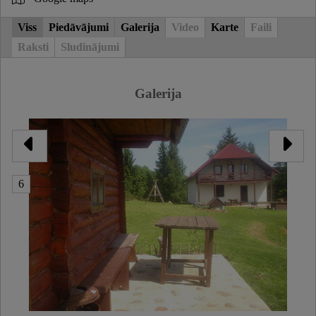
Viss
Piedāvājumi
Galerija
Video
Karte
Faili
Raksti
Sludinājumi
Galerija
6