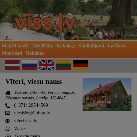
Meklēt kartē
Meklētājs
Katalogs
Sludinājumi
Lasītava
Mani dati
Reklāma
Vīteri, viesu nams
Vīksnas, Biksinīki, Vērēmu pagasts,
Rēzeknes novads, Latvija, LV-4647
(+371) 29544569
viesis66@inbox.lv
viteri.viss.lv
Waze
Google maps