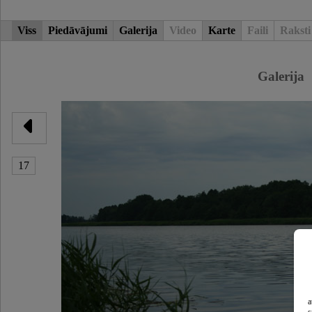
Viss
Piedāvājumi
Galerija
Video
Karte
Faili
Raksti
Galerija
17
a