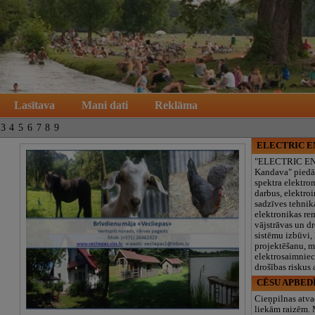
Lasītava
Mani dati
Reklāma
3
4
5
6
7
8
9
ELECTRIC 
"ELECTRIC E
Kandava" piedā
spektra elektro
darbus, elektroi
sadzīves tehnik
elektronikas re
vājstrāvas un d
sistēmu izbūvi, 
projektēšanu, 
elektrosaimniec
drošības riskus
CĒSU APBED
Cieņpilnas atva
liekām raizēm.