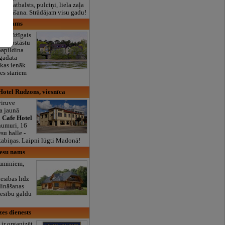
lais atbalsts, pulciņi, liela zaļa
x ēdināšana. Strādājam visu gadu!
esu nams
s ir mūżīgais
tas nostāstu
papildina
gādāta
 kas ienāk
les stariem
otel Rudzons, viesnīca
viruve
a jaunā
Cafe Hotel
numuri, 16
esu halle -
stabiņas. Laipni lūgti Madonā!
iesu nams
kamīniem,
0
iesības līdz
dināšanas
iesību galdu
es dienests
ir organizēt