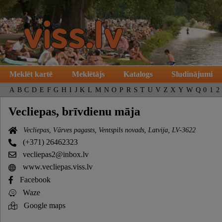
Meklēt kartē
Meklētājs
Katalogs
Sludinājumi
A
B
C
D
E
F
G
H
I
J
K
L
M
N
O
P
R
S
T
U
V
Z
X
Y
W
Q
0
1
2
Vecliepas, brīvdienu māja
Vecliepas, Vārves pagasts, Ventspils novads, Latvija, LV-3622
(+371) 26462323
vecliepas2@inbox.lv
www.vecliepas.viss.lv
Facebook
Waze
Google maps