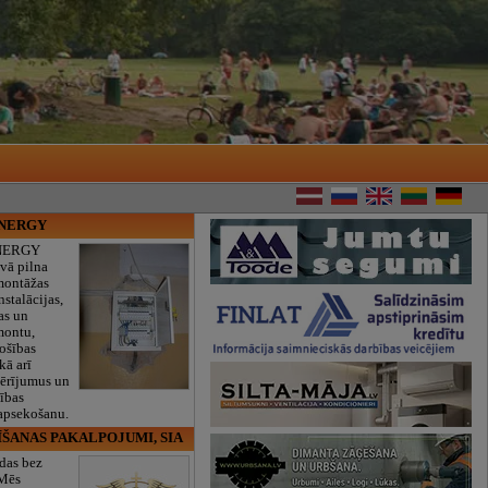
ENERGY
NERGY
vā pilna
montāžas
nstalācijas,
as un
montu,
rošības
kā arī
mērījumus un
ības
 apsekošanu.
ĪŠANAS PAKALPOJUMI, SIA
das bez
 Mēs