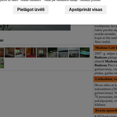
piežot uz saites "Manas sīkdatnes". Sīkāk par sīkdatnēm sadaļā "Sīkdatņu politika"
logopēds, speciā
teritorija un 3
Pielāgot izvēli
Apstiprināt visas
Villa Anna, vi
Villa Anna
- ta
sirmās jūras un 
noslēpums, ko 
čaklu pavāru sa
azaida aromāts,
kopā ar rīta sau
as
Jūsu istabā.
Madona Cafe H
2007. g. mājas 
Rudzons
pārtap
zīmolā
Madona 
Rudzons
Pieci 
gultasvietas, vi
plašas, gaišas i
Lielkaibēni, v
Divas zāles ar 
naktsmītnes (3
gultasvietas). V
70 personām, ē
pakalpojumi, v
klāšana.
Krasta apsardz
KAD funkcijasc 