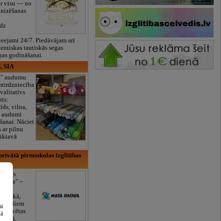
ar visu — no
anizēšanas
īdz
eejami 24/7. Piedāvājam arī
tentiskas tautiskās segas
ņas godināšanai.
, SIA
ES" audumu
mtirdzniecība
valitatīvs
nts:
īds, vilna,
ti audumi
šanai. Nāciet
s ar pilnu
iktavā
rivātā pirmsskolas izglītības
lītības
Rasiņa” –
dārzs
sulaukā,
 mēnešiem
ai
Licencētas
šā
V/RU),