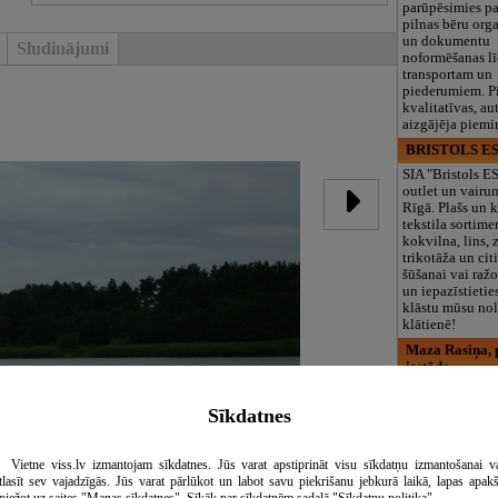
parūpēsimies p
pilnas bēru org
un dokumentu
Sludinājumi
noformēšanas l
transportam un
piederumiem. Pi
kvalitatīvas, au
aizgājēja piemi
BRISTOLS ES
SIA "Bristols 
outlet un vairu
Rīgā. Plašs un k
tekstila sortime
kokvilna, lins, z
trikotāža un ci
šūšanai vai ražo
un iepazīstietie
klāstu mūsu nol
klātienē!
Maza Rasiņa, p
iestāde
Pirmsskolas izg
iestāde “Maza 
Sīkdatnes
privātais bērnu
Pārdaugavā, Za
bērniem no 10
Vietne viss.lv izmantojam sīkdatnes. Jūs varat apstiprināt visu sīkdatņu izmantošanai v
līdz 6 gadiem. 
tlasīt sev vajadzīgās. Jūs varat pārlūkot un labot savu piekrišanu jebkurā laikā, lapas apak
programmas (L