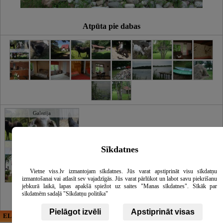
Atpūta pie dabas
Galerija
Sīkdatnes
Vietne viss.lv izmantojam sīkdatnes. Jūs varat apstiprināt visu sīkdatņu
izmantošanai vai atlasīt sev vajadzīgās. Jūs varat pārlūkot un labot savu piekrišanu
jebkurā laikā, lapas apakšā spiežot uz saites "Manas sīkdatnes". Sīkāk par
sīkdatnēm sadaļā "Sīkdatņu politika"
Pielāgot izvēli
Apstiprināt visas
ELECTRIC ENERGY
CĒSU APBEDĪŠANAS