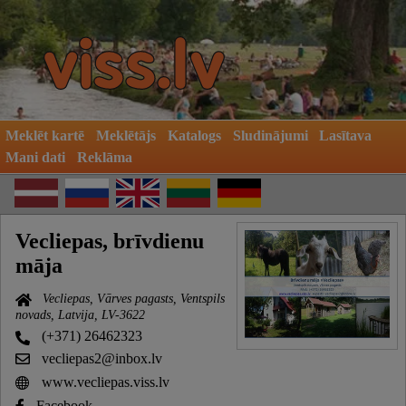
Meklēt kartē
Meklētājs
Katalogs
Sludinājumi
Lasītava
Mani dati
Reklāma
Vecliepas, brīvdienu
māja
Vecliepas, Vārves pagasts, Ventspils
novads, Latvija, LV-3622
(+371) 26462323
vecliepas2@inbox.lv
www.vecliepas.viss.lv
Facebook