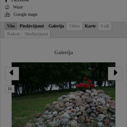
Waze
Google maps
Viss
Piedāvājumi
Galerija
Video
Karte
Faili
Raksti
Sludinājumi
Galerija
16