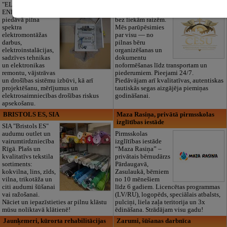
PAKALPOJUMI, SIA
"ELECTRIC
ENERGY Kandava"
Cieņpilnas atvadas
piedāvā pilna
bez liekām raizēm.
spektra
Mēs parūpēsimies
elektromontāžas
par visu — no
darbus,
pilnas bēru
elektroinstalācijas,
organizēšanas un
sadzīves tehnikas
dokumentu
un elektronikas
noformēšanas līdz transportam un
remontu, vājstrāvas
piederumiem. Pieejami 24/7.
un drošības sistēmu izbūvi, kā arī
Piedāvājam arī kvalitatīvas, autentiskas
projektēšanu, mērījumus un
tautiskās segas aizgājēja piemiņas
elektrosaimniecības drošības riskus
godināšanai.
apsekošanu.
BRISTOLS ES, SIA
Maza Rasiņa, privātā pirmsskolas
izglītības iestāde
SIA "Bristols ES"
audumu outlet un
Pirmsskolas
vairumtirdzniecība
izglītības iestāde
Rīgā. Plašs un
“Maza Rasiņa” –
kvalitatīvs tekstila
privātais bērnudārzs
sortiments:
Pārdaugavā,
kokvilna, lins, zīds,
Zasulaukā, bērniem
vilna, trikotāža un
no 10 mēnešiem
citi audumi šūšanai
līdz 6 gadiem. Licencētas programmas
vai ražošanai.
(LV/RU), logopēds, speciālais atbalsts,
Nāciet un iepazīstieties ar pilnu klāstu
pulciņi, liela zaļa teritorija un 3x
mūsu noliktavā klātienē!
ēdināšana. Strādājam visu gadu!
Jaunķemeri, kūrorta rehabilitācijas
Zarumi, šūšanas darbnīca