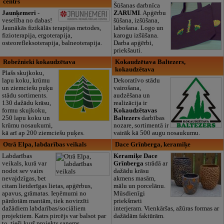
centrs
Šūšanas darbnīca
Jaunķemeri
-
ZARUMI
. Apģērbu
veselība no dabas!
šūšana, izšūšana,
Jaunākās fizikālās terapijas metodes,
labošana. Logo un
fizioterapija, ergoterapija,
karogu izšūšana.
osteorefleksoterapija, balneoterapija.
Darba apģērbi,
priekšauti.
Robežnieki kokaudzētava
Kokaudzētava Baltezers,
kokaudzētava
Plašs skujkoku,
lapu koku, krūmu
Dekoratīvo stādu
un ziemciešu puķu
vairošana,
stādu sortiments.
audzēšana un
130 dažādu krāsu,
realizācija ir
formu skujkoku,
Kokaudzētavas
250 lapu koku un
Baltezers
darbības
krūmu nosaukumi,
nozare, sortimentā ir
kā arī ap 200 ziemciešu puķes.
vairāk kā 500 augu nosaukumu.
Otrā Elpa, labdarības veikals
Dace Grīnberga, keramiķe
Labdarības
Keramiķe Dace
veikals, kurā var
Grīnberga
strādā ar
nodot sev vairs
dažādu krāsu
nevajdzīgas, bet
akmens masām,
citam lietderīgas lietas, apģērbus,
mālu un porcelānu.
apavus, grāmatas. Ieņēmumi no
Mūsdienīgi
pārdotām mantām, tiek novirzīti
priekšmeti
dažādiem labdarības/sociāliem
interjeram. Vienkāršas, ažūras formas ar
projektiem. Katrs pircējs var balsot par
dažādām faktūrām.
to, tieši kurš projekts saņems