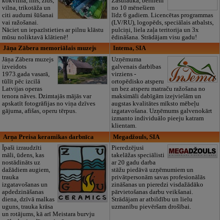
kokvilna, lins, zīds,
Zasulaukā, bērniem
vilna, trikotāža un
no 10 mēnešiem
citi audumi šūšanai
līdz 6 gadiem. Licencētas programmas
vai ražošanai.
(LV/RU), logopēds, speciālais atbalsts,
Nāciet un iepazīstieties ar pilnu klāstu
pulciņi, liela zaļa teritorija un 3x
mūsu noliktavā klātienē!
ēdināšana. Strādājam visu gadu!
Jāņa Zābera memoriālais muzejs
Intema, SIA
Jāņa Zābera muzejs
Uzņēmuma
izveidots
galvenais darbības
1973.gada vasarā,
virziens -
tūlīt pēc izcilā
ortopēdisko atsperu
Latvijas operas
un bez atsperu matraču ražošana no
tenora nāves. Dzimtajās mājās var
maksimāli dabīgām izejvielām un
apskatīt fotogrāfijas no viņa dzīves
augstas kvalitātes mīksto mēbeļu
gājuma, afišas, operu tērpus.
izgatavošana. Uzņēmums galvenokārt
izmanto individuālo pieeju katram
klientam.
Arņa Preisa keramikas darbnīca
Megadžouls, SIA
Īpaši izraudzīti
Pieredzējusi
māli, ūdens, kas
takelāžas speciālisti
nostādināts uz
ar 20 gadu darba
dažādiem augiem,
stāžu piedāvā uzņēmumiem un
trauka
privātpersonām savas profesionālās
izgatavošanas un
zināšanas un pieredzi visdažādāko
apdedzināšanas
pārvietošanas darbu veikšanai.
diena, dzīvā malkas
Strādājam ar atbildību un lielu
uguns, trauka krāsa
uzmanību pievēršam drošībai.
un rotājums, kā arī Meistara burvju