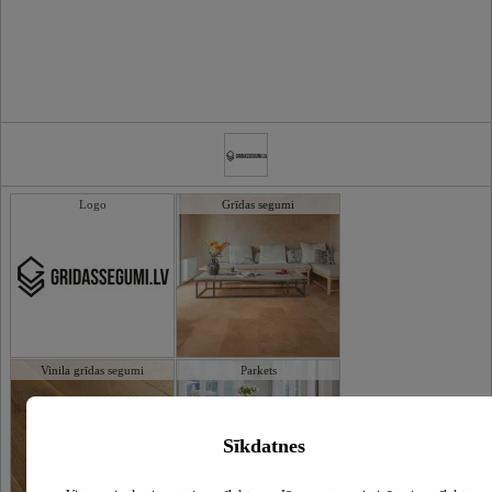
Logo
Grīdas segumi
Vinila grīdas segumi
Parkets
Sīkdatnes