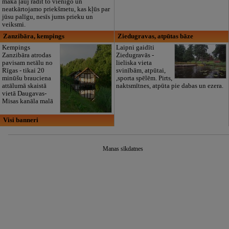
māka ļauj radīt to vienīgo un
neatkārtojamo priekšmetu, kas kļūs par
jūsu palīgu, nesīs jums prieku un
veiksmi.
Zanzibāra, kempings
Ziedugravas, atpūtas bāze
Kempings
Laipni gaidīti
Zanzibāra atrodas
Ziedugravās -
pavisam netālu no
lieliska vieta
Rīgas - tikai 20
svinībām, atpūtai,
minūšu brauciena
,sporta spēlēm. Pirts,
attālumā skaistā
naktsmītnes, atpūta pie dabas un ezera.
vietā Daugavas-
Misas kanāla malā
Visi banneri
Manas sīkdatnes