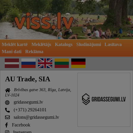
Meklēt kartē
Meklētājs
Katalogs
Sludinājumi
Lasītava
Mani dati
Reklāma
AU Trade, SIA
Brīvības gatve 363, Rīga, Latvija,
LV-1024
gridassegumi.lv
(+371) 29264101
salons@gridassegumi.lv
Facebook
Instagram