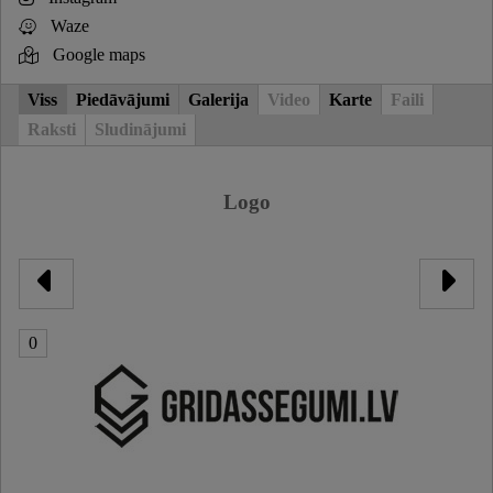
Waze
Google maps
Viss
Piedāvājumi
Galerija
Video
Karte
Faili
Raksti
Sludinājumi
Logo
0