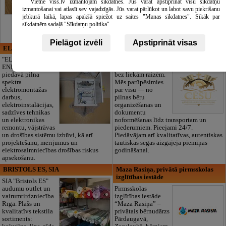
Vietne viss.lv izmantojam sīkdatnes. Jūs varat apstiprināt visu sīkdatņu
izmantošanai vai atlasīt sev vajadzīgās. Jūs varat pārlūkot un labot savu piekrišanu
jebkurā laikā, lapas apakšā spiežot uz saites "Manas sīkdatnes". Sīkāk par
sīkdatnēm sadaļā "Sīkdatņu politika"
Pielāgot izvēli
Apstiprināt visas
ELECTRIC ENERGY
CĒSU APBEDĪŠANAS
PAKALPOJUMI, SIA
"ELECTRIC
ENERGY Kandava"
Cieņpilnas atvadas
piedāvā pilna
bez liekām raizēm.
spektra
Mēs parūpēsimies
elektromontāžas
par visu — no
darbus,
pilnas bēru
elektroinstalācijas,
organizēšanas un
sadzīves tehnikas
dokumentu
un elektronikas
noformēšanas līdz transportam un
remontu, vājstrāvas
piederumiem. Pieejami 24/7.
un drošības sistēmu izbūvi, kā arī
Piedāvājam arī kvalitatīvas, autentiskas
projektēšanu, mērījumus un
tautiskās segas aizgājēja piemiņas
elektrosaimniecības drošības riskus
godināšanai.
apsekošanu.
BRISTOLS ES, SIA
Maza Rasiņa, privātā pirmsskolas
izglītības iestāde
SIA "Bristols ES"
audumu outlet un
Pirmsskolas
vairumtirdzniecība
izglītības iestāde
Rīgā. Plašs un
“Maza Rasiņa” –
kvalitatīvs tekstila
privātais bērnudārzs
sortiments:
Pārdaugavā,