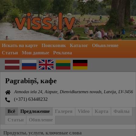
Искать на карте
Поисковик
Каталог
Обьявление
Статьи
Мои данные
Реклама
Pagrabiņš, кафе
Atmodas iela 24, Aizpute, Dienvidkurzemes novads, Latvija, LV-3456
(+371) 63448232
Всё
Предложение
Галерея
Video
Карта
Файлы
Статьи
Обявление
Продукты, услуги, ключевые слова