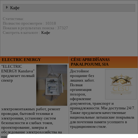
Кафе
Статистика:
Полнастю просмотрен : 10318
Показан в результатах поиска : 37327
Смотреть в каталоге :
Кафе
ELECTRIC ENERGY
CĒSU APBEDĪŠANAS
PAKALPOJUMI, SIA
"ELECTRIC
ENERGY Kandava"
Достойное
предлагает полный
прощание без
спектр
лишних забот.
Полная
организация
похорон,
оформление
документов, транспорт и
принадлежности. Мы доступны 24/7.
электромонтажных работ, ремонт
Также предлагаем качественные
проводки, бытовой техники и
национальные латышские покрывала
электроники, установку систем
для почтения памяти усопшего в
безопасности и слабых токов,
традиционном стиле.
проектирование, замеры и
обследование электрохозяйства на
риски безопасности.