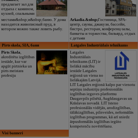
предлагает зал для
отдыха с камином,
кухней, спальными
местами&nbsp;и&nbsp;баню. У дома
Arkadia.&nbsp;
Гостиница, SPA-
находится живописный пруд, в
центр, сауны, джакузи, бассейн,
котором можно также ловить рыбу.
бистро, ресторан, конференц-залы,
банкеты и торжества, бильярд, отдых
с детьми
Pirts skola, SIA, баня
Latgales Industriālais tehnikums
Pirts Skola
,
Latgales
akreditēta izglītības
Industriālais
iestāde, kur var
tehnikums (LIT) ir
apgūt pirtnieka un
lielākā mācību
pirts meistara
iestāde Latgales
profesiju
reģionā un viena no
lielākajām Latvijā.
LIT Latgales reģionā kalpo par vienotu
septiņu industriju profesionālās
izglītības ieguves platformu
Daugavpils pilsētā, Augšdaugavas un
Krāslavas novadā. LIT īsteno
profesionālās vidējās, arodizglītības,
tālākizglītības, pilnveides, neformālās
izglītības programmas, kā arī sniedz
ārpusformālās izglītības iegūto
kompetenču novērtēšanu.
Visi banneri