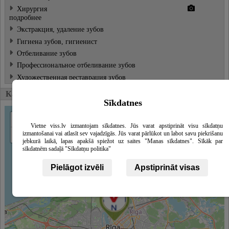
Хирургия
подробнее
Экстракция, удаление зубов
Гигиена зубов, гигиенист
Отбеливание зубов
Профессиональное отбеливание зубов
Художественная реставрация зубов
Карта, Связанные предприятия
Sīkdatnes
+
Vietne viss.lv izmantojam sīkdatnes. Jūs varat apstiprināt visu sīkdatņu
−
izmantošanai vai atlasīt sev vajadzīgās. Jūs varat pārlūkot un labot savu piekrišanu
jebkurā laikā, lapas apakšā spiežot uz saites "Manas sīkdatnes". Sīkāk par
sīkdatnēm sadaļā "Sīkdatņu politika"
Pielāgot izvēli
Apstiprināt visas