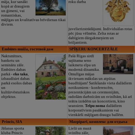
māja, kur sanākt
roku darba
kopā ar draugiem
un ģimeni, vai
romantiskas,
mājīgas un kvalitatīvas brīvdienas tikai
diviem.
juvelierizstrādājumi. Individuālas rotas
pēc jūsu vēlmēm. Zelta rotas ar
dabīgiem dārgakmeņiem un
briljantiem.
Embūtes muiža, гостевой дом
SPĪĶERU KONCERTZĀLE
Naktsmītnes,
Pašā Rīgas sirdī
banketu un
sajūtama seno
semināru zāle.
laikmetu elpa un
Embūtes dabas
modernā dinamika.
parkā -
eko taka
,
Omulīgas mājas
izbaudīsiet dabas
ikvienam mākslas un atpūtas
parkā esošos dabas
baudītājam! Satikšanās vieta dažādiem
un
notikumiem - konferencēm,
kultūrvēsturiskos
prezentācijām un ceremonijām,
objektus.
radošām darbnīcām un svinībām, kā arī
teātra izrādēm un koncertiem, kino
seansiem.
Telpu noma
dažādiem
korporatīviem pasākumiem vai
vienkārši mājīgam draugu ballēm.
Princis, SIA
Mazpipari, комплекс для отдыха
Jāšanas sporta
Lielā un mazā
kluba Princis
svinību zāle,