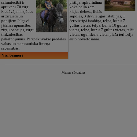
saimniecībā ir
pirtiņa, apkurināma
aptuveni 70 zirgi.
koka baļļa zem
Piedāvājam izjādes
klajas debess, lielās
ar zirgiem un
šūpoles, 3 divvietīgās istabiņas, 1
ponijiem Jelgavā,
četrvietīgā istabiņa, telpa, kur ir 7
jāšanas apmacību,
gultas vietas, telpa, kur ir 10 gultas
zirgu pansijas, zirgu
vietas, telpa, kur ir 7 gultas vietas, telšu
tirdzniecības
vietas, ugunskura vieta, plaša teritorija
pakalpojumus. Perspektīvākie piedalās
auto novietošanai.
valsts un starptautiska līmeņa
sacensībās.
Visi banneri
Manas sīkdatnes