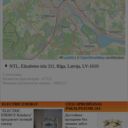
Leaflet
|
©
OpenStreetMap
contributors
NTL, Elizabetes iela 311, Rīga, Latvija, LV-1010
Статистика:
Полнастю просмотрен : 47511
Показан в результатах поиска : 1002217
ELECTRIC ENERGY
CĒSU APBEDĪŠANAS
PAKALPOJUMI, SIA
"ELECTRIC
ENERGY Kandava"
Достойное
предлагает полный
прощание без
спектр
лишних забот.
Полная