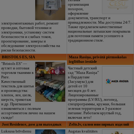
организация
похорон,
оформление
документов, транспорт и
принадлежности. Мы доступны 24/7.
электромонтажных работ, ремонт
Также предлагаем качественные
проводки, бытовой техники и
национальные латышские покрывала
электроники, установку систем
для почтения памяти усопшего в
безопасности и слабых токов,
традиционном стиле.
проектирование, замеры и
обследование электрохозяйства на
риски безопасности.
BRISTOLS ES, SIA
Maza Rasiņa, privātā pirmsskolas
izglītības iestāde
"Bristols ES" —
аутлет и оптовая
Частный детский
торговля тканями в
сад “Maza Rasiņa”
Риге.
в Пардаугаве
Качественный
(Засулаукс) для
текстиль для шитья
детей от 10
и производства:
месяцев до 6 лет.
хлопок, лен, шелк,
Лицензированные
шерсть, трикотаж
программы (LV/RU), логопед,
и др. Приглашаем
спецпрограммы, кружки, большая
ознакомиться с полным
зеленая территория и 3-разовое
ассортиментом лично на нашем
питание. Работаем круглый год,
складе!
включая лето!
Jost Residence, дом для выходных
Zelts.lv, салон ювелирных изделий
Luksusa brīvdienu
Augstas kvalitātes