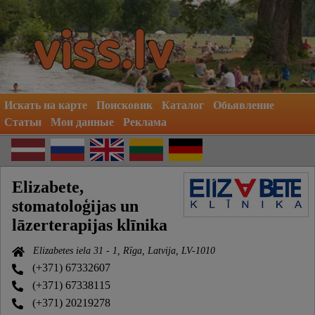
Искать на карте
Поисковик
Каталог
Обьявление
Статьи
Мои данные
Реклама
Elizabete,
stomatoloģijas un
lāzerterapijas klīnika
Elizabetes iela 31 - 1, Rīga, Latvija, LV-1010
(+371) 67332607
(+371) 67338115
(+371) 20219278