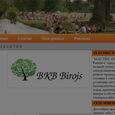
ение
Статьи
Мои данные
Реклама
3
4
5
6
7
8
9
ELECTRIC 
"ELECTRIC E
Kandava" пред
полный спектр
электромонтаж
ремонт провод
техники и элек
установку сис
безопасности 
токов, проекти
замеры и обсл
электрохозяйст
CĒSU APBED
Достойное про
лишних забот.