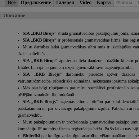
Всё
Предложение
Галерея
Video
Карта
Файлы
Описание
SIA „BKB Birojs”
strādā grāmatvedības pakalpojumu jomā, izmant
SIA „BKB Birojs”
ir profesionāla grāmatvedības firma, kas reģis
Mūsu darbības laikā grāmatvedības sfērā mūs ir izvēlējušies v
skaits palielinās.
SIA „BKB Birojs”
apmierina liela daudzuma dažādu klientu pr
filiāles Latvijā un jauniem uzņēmējiem sākt savu uzņēmējdarbību.
SIA „BKB Birojs”
darbinieku pieredze aptver dažādas n
vairumtirdzniecība, sabiedriskā ēdināšana, nekustamā īpašuma apkalpo
Mēs pastāvīgi rūpējamies par mūsu speciālisti profesionālo izau
pēdējām izmaiņām likumdošanā.
SIA „BKB Birojs”
uzņemas pilnu atbildību par konfidencialitāt
pārskatāmību un par savlaicīgu pakalpojumu izpildi. Palīdzam arī ra
grāmatvedību.
Mūsu pakalpojumiem ir profesionāla grāmatvedības pakalpojumu ci
kompāniju IF no mūsu firmas reģistrācijas brīža. Pa šo laiku nav bij
Pārliecībā par kopīgu veiksmīgu sadarbību, vēlam panākumus un 