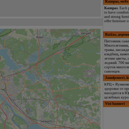
Kampas, мебе
Kampas
. Each
to have comfort
and strong furn
offer furniture o
Baižas, дере
Питомник саже
Многолетники,
травы, насажд
кладбищ, каме
летние цветы, 
лоджий. 700 ви
сортов многол
саженцев.
Jaunķemeri, kū
КРЦ « Яункеме
здоровье от п
находится в Ю
целебных куро
Visi banneri