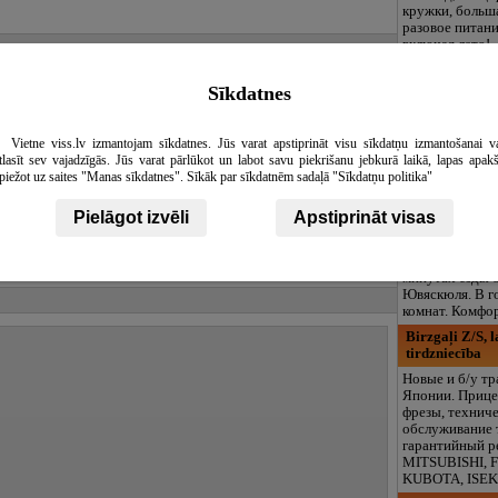
кружки, больша
разовое питани
включая лето!
INETA LESĪTE
Sīkdatnes
LAK мастер ви
ремесла, стили
Лесите. Консул
Vietne viss.lv izmantojam sīkdatnes. Jūs varat apstiprināt visu sīkdatņu izmantošanai v
приобретение 
tlasīt sev vajadzīgās. Jūs varat pārlūkot un labot savu piekrišanu jebkurā laikā, lapas apak
аксессуаров в 
piežot uz saites "Manas sīkdatnes". Sīkāk par sīkdatnēm sadaļā "Sīkdatņu politika"
make-up, обуче
Vuolake Hotell
Pielāgot izvēli
Apstiprināt visas
Вуолаке
- уют
гостиница для 
расположенная
минутах езды 
Ювяскюля. В г
комнат. Комфо
Birzgaļi Z/S, 
tirdzniecība
Новые и б/у тр
Японии. Прице
фрезы, технич
обслуживание 
гарантийный р
MITSUBISHI, 
KUBOTA, ISE