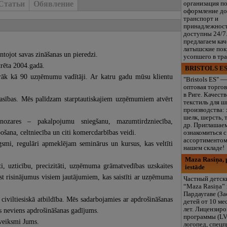
Статьи
Обявление
организация п
оформление до
транспорт и
принадлежнос
доступны 24/7
предлагаем ка
латышские пок
ojot savas zināšanas un pieredzi.
усопшего в тр
trēta 2004.gadā.
BRISTOLS ES
airāk kā 90 uzņēmumu vadītāji. Ar katru gadu mūsu klientu
"Bristols ES" —
оптовая торгов
в Риге. Качест
asības. Mēs palīdzam starptautiskajiem uzņēmumiem atvērt
текстиль для ш
производства: 
шелк, шерсть, 
ozares – pakalpojumu sniegšanu, mazumtirdzniecība,
др. Приглашае
šana, celtniecība un citi komercdarbības veidi.
ознакомиться 
ассортиментом
gsmi, regulāri apmeklējam seminārus un kursus, kas veltīti
нашем складе!
Maza Rasiņa, p
i, uzticību, precizitāti, uzņēmuma grāmatvedības uzskaites
iestāde
st risinājumus visiem jautājumiem, kas saistīti ar uzņēmuma
Частный детск
“Maza Rasiņa” 
Пардаугаве (За
viltiesiskā atbildība. Mēs sadarbojamies ar apdrošināšanas
детей от 10 ме
лет. Лицензир
is neviens apdrošināšanas gadījums.
программы (LV
veiksmi Jums.
логопед, спец