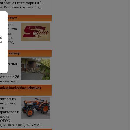
я зеленая территория и 3-
е. Работаем круглый год,
, cтилист
зажного
стка Инета
ьтации,
ai
одежды,
šā
магазине,
ние.
i, гостиница
ная
всей семьи,
 в 15
от
остинице 26
ртные бани.
lauksaimniecības tehnikas
акторы из
пы, плуга,
еское
тракторов и
емонт
FOTON,
KI, MURATORO, YANMAR