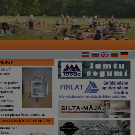
ENERGY
NERGY
лагает
ных работ,
ки, бытовой
троники,
тем
и слабых
рование,
едование
ва на риски безопасности.
ĪŠANAS PAKALPOJUMI, SIA
щание без
 Полная