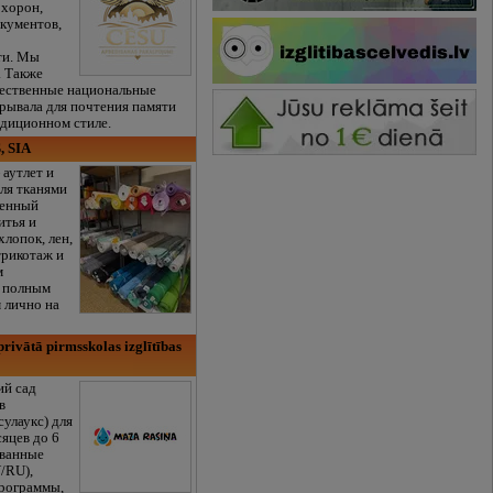
охорон,
кументов,
ти. Мы
. Также
чественные национальные
рывала для почтения памяти
адиционном стиле.
, SIA
 аутлет и
ля тканями
венный
итья и
хлопок, лен,
трикотаж и
м
с полным
 лично на
rivātā pirmsskolas izglītības
ий сад
в
сулаукс) для
сяцев до 6
ованные
/RU),
программы,