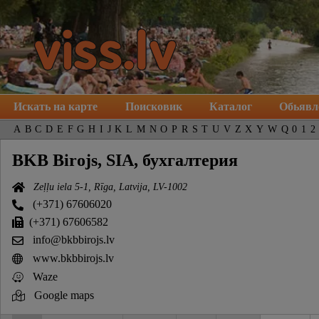
Искать на карте
Поисковик
Каталог
Обьявл
A
B
C
D
E
F
G
H
I
J
K
L
M
N
O
P
R
S
T
U
V
Z
X
Y
W
Q
0
1
2
BKB Birojs, SIA, бухгалтерия
Zeļļu iela 5-1, Rīga, Latvija, LV-1002
(+371) 67606020
(+371) 67606582
info@bkbbirojs.lv
www.bkbbirojs.lv
Waze
Google maps