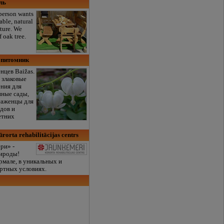
ль
 person wants
able, natural
iture. We
f oak tree.
вопитомник
нцев Baižas.
 злаковые
ения для
нные сады,
саженцы для
дов и
етних
rorta rehabilitācijas centrs
ри» -
рироды!
рмале, в уникальных и
ртных условиях.