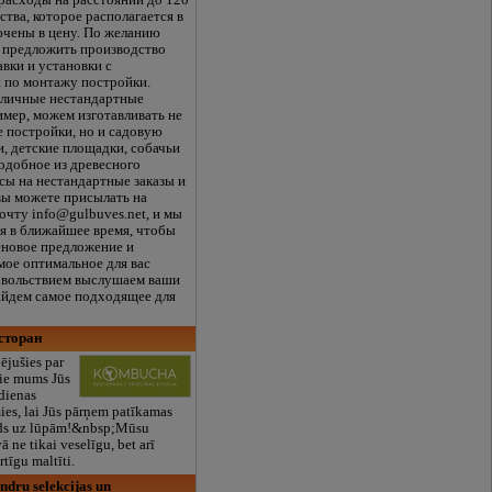
расходы на расстоянии до 120
ства, которое располагается в
ючены в цену. По желанию
 предложить производство
авки и установки с
 по монтажу постройки.
личные нестандартные
имер, можем изготавливать не
е постройки, но и садовую
и, детские площадки, собачьи
одобное из древесного
сы на нестандартные заказы и
вы можете присылать на
очту info@gulbuves.net, и мы
ся в ближайшее время, чтобы
еновое предложение и
мое оптимальное для вас
овольствием выслушаем ваши
айдем самое подходящее для
сторан
ējušies par
pie mums Jūs
kdienas
ies, lai Jūs pārņem patīkamas
ids uz lūpām!&nbsp;Mūsu
ā ne tikai veselīgu, bet arī
tīgu maltīti.
ndru selekcijas un