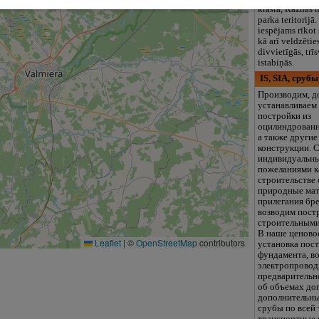
krastā, Rāznas 
parka teritorijā
iespējams rīkot
kā arī veldzēti
divvietīgās, trī
istabiņās.
IS, SIA, срубы
Производим, д
устанавливаем
постройки из
оцилиндрованн
а также други
конструкции. С
индивидуальны
пожеланиями к
строительстве
природные мат
прилегания бр
возводим постр
строительными
В наше ценово
Leaflet
|
©
OpenStreetMap
contributors
установка пос
фундамента, в
электропровод
предварительн
об объемах до
дополнительны
срубы по всей