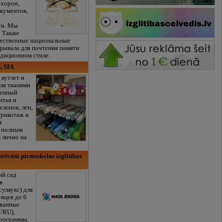
охорон,
кументов,
ти. Мы
. Также
чественные национальные
рывала для почтения памяти
адиционном стиле.
, SIA
 аутлет и
ля тканями
венный
итья и
хлопок, лен,
трикотаж и
м
с полным
 лично на
rivātā pirmsskolas izglītības
ий сад
в
сулаукс) для
сяцев до 6
ованные
/RU),
программы,