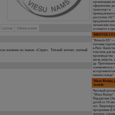
организация п
оформление до
транспорт и
принадлежнос
доступны 24/7
предлагаем ка
латышские пок
Статьи
Обявление
усопшего в тр
BRISTOLS ES
"Bristols ES" —
оптовая торгов
в Риге. Качест
ассы катания на лыжах «Страх». Теплый ночлег, сытный
текстиль для ш
производства: 
шелк, шерсть, 
др. Приглашае
ознакомиться 
ассортиментом
нашем складе!
Maza Rasiņa, p
iestāde
Частный детск
“Maza Rasiņa” 
Пардаугаве (За
детей от 10 ме
лет. Лицензир
программы (LV
логопед, спец