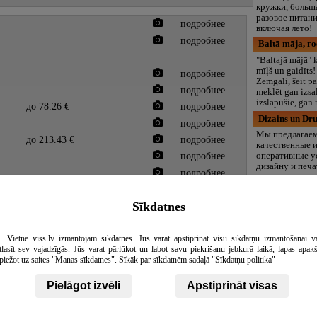
кружки, больша
разовое питани
подробнее
включая лето!
подробнее
Baltā māja, г
"Baltajā mājā" k
mīļš un gaidīts
подробнее
Zemgali, šeit p
подробнее
meklēt gan izsa
izslāpušie, gan 
до 78.26 €
подробнее
Dizains un Dr
подробнее
Мы предлагае
до 213.43 €
подробнее
качественные 
подробнее
оперативные у
дизайну и печа
подробнее
доступным цен
лиц.
|&nbsp;Ск
печать -20% |
Sīkdatnes
подробнее
в себя:разрабо
ПВХ;плакаты;р
наклеек;печать
Vietne viss.lv izmantojam sīkdatnes. Jūs varat apstiprināt visu sīkdatņu izmantošanai v
автопленки;ш
tlasīt sev vajadzīgās. Jūs varat pārlūkot un labot savu piekrišanu jebkurā laikā, lapas apak
фотографии;пл
piežot uz saites "Manas sīkdatnes". Sīkāk par sīkdatnēm sadaļā "Sīkdatņu politika"
гарантируем в
и в лучшем кач
Pielāgot izvēli
Apstiprināt visas
Vītoli, компл
Labiekārtotas v
gleznaina Rāzn