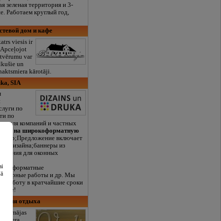
я зеленая территория и 3-
е. Работаем круглый год,
остевой дом и кафе
atrs viesis ir
! Apceļojot
atvērumu var
lkušie un
naktsmiera kārotāji.
uka, SIA
м
и
слуги по
ти по
ам для компаний и частных
идка на широкоформатную
&nbsp;Предложение включает
тку дизайна;баннеры из
ешения для оконных
ai
ирокоформатные
šā
оттерные работы и др. Мы
ам работу в кратчайшие сроки
естве!
екс для отдыха
iesu mājas
as ezera