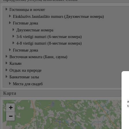
Гостиницы и ночлег
Ekskluzīvs Jaunlaulāto numurs (Двухместные номера)
Гостевые дома
Двухместные номера
3-6 vietīgi numuri (6-местные номера)
4-8 vietīgi numuri (8-местные номера)
Гостевые дома
Восточная комната (Бани, сауны)
Кальян
Отдых на природе
Банкетeные залы
Местa для свадеб
Карта
a
s
+
−