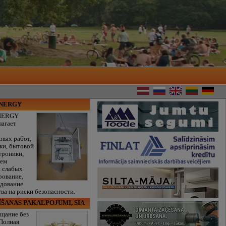
ENERGY
NERGY
лагает
ных работ,
ки, бытовой
троники,
тем
и слабых
рование,
едование
ва на риски безопасности.
ĪŠANAS PAKALPOJUMI, SIA
щание без
 Полная