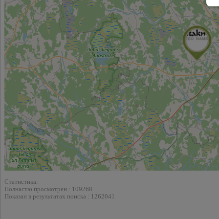
Статистика:
Полнастю просмотрен : 109268
Показан в результатах поиска : 1262041