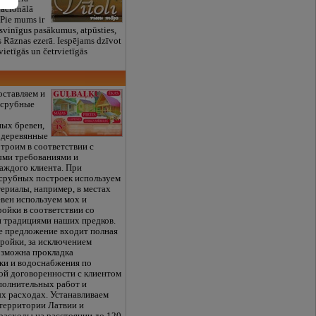
nacionālā
. Pie mums ir
 svinīgus pasākumus, atpūsties,
es Rāznas ezerā. Iespējams dzīvot
svietīgās un četrvietīgās
оставляем и
 срубные
ых бревен,
е деревянные
троим в соответствии с
ми требованиями и
аждого клиента. При
 срубных построек используем
ериалы, например, в местах
евен используем мох и
ойки в соответствии со
 традициями наших предков.
е предложение входит полная
тройки, за исключением
озможна прокладка
ки и водоснабжения по
ой договоренности с клиентом
полнительных работ и
х расходах. Устанавливаем
 территории Латвии и