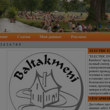
ение
Статьи
Мои данные
Реклама
3
4
5
6
7
8
9
ELECTRIC 
"ELECTRIC E
Kandava" пред
полный спектр
электромонтаж
ремонт провод
техники и элек
установку сис
безопасности 
токов, проекти
замеры и обсл
электрохозяйст
CĒSU APBED
Достойное про
лишних забот.