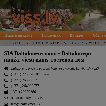
Искать на карте
Поисковик
Каталог
Обьявл
A
B
C
D
E
F
G
H
I
J
K
L
M
N
O
P
R
S
T
U
V
Z
X
Y
W
Q
0
1
2
SIA Baltakmens nami - Baltakmeņu
muiža, viesu nams, гостевой дом
Baltakmeņi, Kocēnu pagasts, Valmieras novads, Latvija, LV-4220
(+371) 220 220 30
- Ieva
(+371) 26550657
(+371) 264992277
(+371) 29370286
baltakmeni@inbox.lv
info@baltakmeni.lv