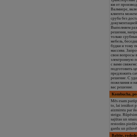
транспортные 
км от производ
Валмиере, вкл
клиента можем
сруба без дост
документацией
Выполняем раз
решения, напр
только срубны
мебель, беседк
будки и тому п
массива. Запро
свои вопросы 
электронную п
с вами свяжем
подготовить ц
предложить са
решение. С уд
пожелания и н
вас решение.
Kombucha, ре
Mēs esam parūp
to, lai ienākot 
aizmirstu par i
steigu. Rūpēsim
sajūtas un sma
restorāns piedāv
gardu un pilnvēr
Babīte, rodode