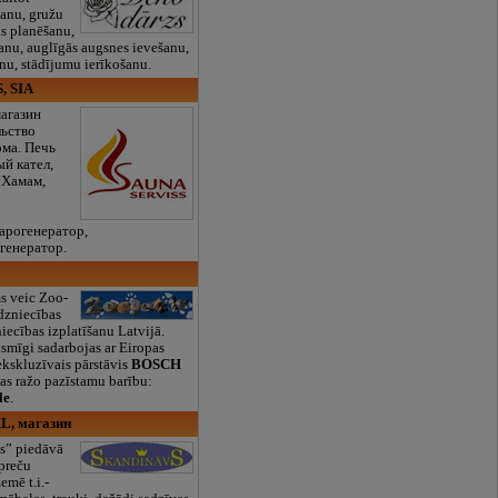
īšanu, gružu
as planēšanu,
nu, auglīgās augsnes ievešanu,
anu, stādījumu ierīkošanu.
S, SIA
магазин
льство
ома. Печь
ый кател,
 Хамам,
арогенератор,
генератор.
 veic Zoo-
dzniecības
ecības izplatīšanu Latvijā.
mīgi sadarbojas ar Eiropas
ekskluzīvais pārstāvis
BOSCH
kas ražo pazīstamu barību:
le
.
L, магазин
s” piedāvā
 preču
emē t.i.-