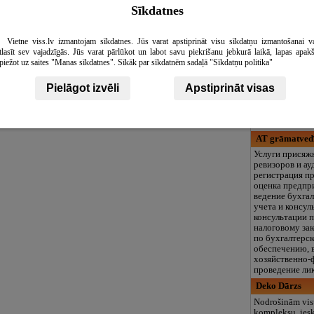
кружки, больша
Sīkdatnes
разовое питани
включая лето!
Vietne viss.lv izmantojam sīkdatnes. Jūs varat apstiprināt visu sīkdatņu izmantošanai v
Garāža, бар -
tlasīt sev vajadzīgās. Jūs varat pārlūkot un labot savu piekrišanu jebkurā laikā, lapas apak
Bārs/restorāns „
piežot uz saites "Manas sīkdatnes". Sīkāk par sīkdatnēm sadaļā "Sīkdatņu politika"
neparasta vieta
Vecrīgas Aldaru 
Pielāgot izvēli
Apstiprināt visas
mašīnu sēdekļos
terasē, izbaudīt 
garšīgus kokteiļ
spēļu, DJ un ko
AT grāmatvedī
Услуги прися
ревизоров и ау
регистрация п
оценка предпр
ведение бухга
учета и консул
консультации 
налоговому зак
по бухгалтерс
обеспечению, 
хозяйственно-
проведение ли
Deko Dārzs
Nodrošinām vis
kompleksu, iesk