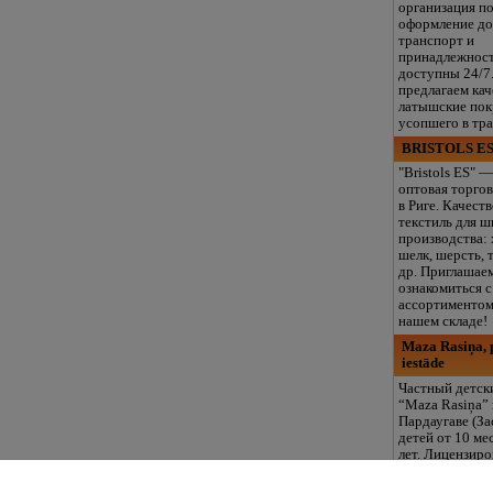
организация п
оформление до
транспорт и
принадлежнос
доступны 24/7
предлагаем ка
латышские пок
усопшего в тр
BRISTOLS ES
"Bristols ES" —
оптовая торгов
в Риге. Качест
текстиль для ш
производства: 
шелк, шерсть, 
др. Приглашае
ознакомиться 
ассортиментом
нашем складе!
Maza Rasiņa, p
iestāde
Частный детск
“Maza Rasiņa” 
Пардаугаве (За
детей от 10 ме
лет. Лицензир
программы (LV
логопед, спец