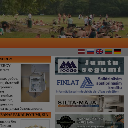
ENERGY
NERGY
лагает
ных работ,
ки, бытовой
троники,
тем
и слабых
рование,
едование
ва на риски безопасности.
ĪŠANAS PAKALPOJUMI, SIA
щание без
 Полная