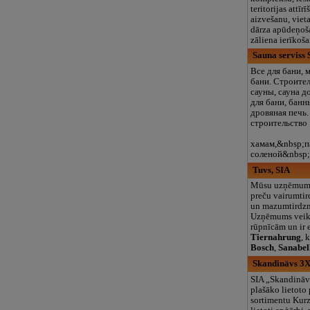
teritorijas attīr
aizvešanu, viet
dārza apūdeņoša
zāliena ierīkoš
Sauna serviss 
Все для бани, 
бани. Строите
сауны, сауна д
для бани, банн
дровяная печь.
строительство
хамам,&nbsp;п
соленой&nbsp;
Tuvs, SIA
Mūsu uzņēmums
preču vairumtir
un mazumtirdzni
Uzņēmums veiks
rūpnīcām un ir 
Tiernahrung
, 
Bosch
,
Sanabel
Skandināvs 3X
SIA „Skandināv
plašāko lietoto
sortimentu Kurz