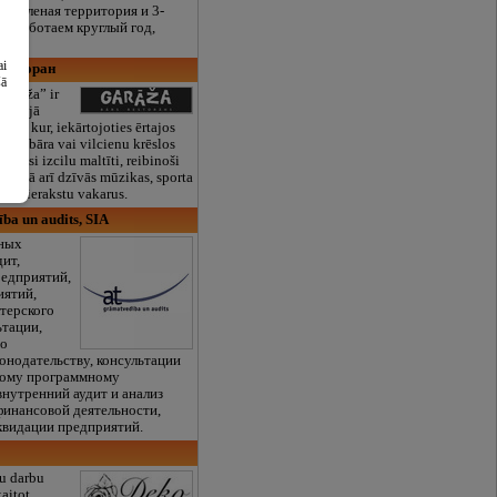
я зеленая территория и 3-
е. Работаем круглый год,
ai
 ресторан
šā
Garāža” ir
 mazajā
ielā, kur, iekārtojoties ērtajos
 pie bāra vai vilcienu krēslos
patiesi izcilu maltīti, reibinoši
us, kā arī dzīvās mūzikas, sporta
ncertierakstu vakarus.
ba un audits, SIA
жных
дит,
редприятий,
иятий,
лтерского
ьтации,
по
онодательству, консультации
кому программному
внутренний аудит и анализ
финансовой деятельности,
квидации предприятий.
u darbu
aitot