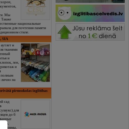
охорон,
кументов,
ти. Мы
. Также
чественные национальные
рывала для почтения памяти
адиционном стиле.
, SIA
 аутлет и
ля тканями
венный
итья и
хлопок, лен,
трикотаж и
м
с полным
 лично на
rivātā pirmsskolas izglītības
ий сад
в
сулаукс) для
сяцев до 6
ованные
/RU),
программы,