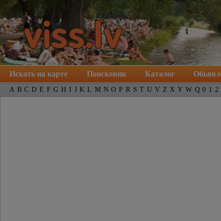
Искать на карте
Поисковик
Каталог
Обьявл
A
B
C
D
E
F
G
H
I
J
K
L
M
N
O
P
R
S
T
U
V
Z
X
Y
W
Q
0
1
2