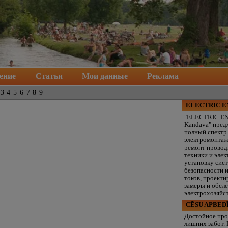
ение
Статьи
Мои данные
Реклама
3
4
5
6
7
8
9
ELECTRIC 
"ELECTRIC E
Kandava" пред
полный спектр
электромонтаж
ремонт провод
техники и элек
установку сис
безопасности 
токов, проекти
замеры и обсл
электрохозяйст
CĒSU APBED
Достойное про
лишних забот.