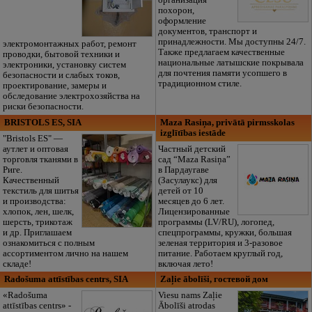
организация
похорон,
оформление
документов, транспорт и
принадлежности. Мы доступны 24/7.
электромонтажных работ, ремонт
Также предлагаем качественные
проводки, бытовой техники и
национальные латышские покрывала
электроники, установку систем
для почтения памяти усопшего в
безопасности и слабых токов,
традиционном стиле.
проектирование, замеры и
обследование электрохозяйства на
риски безопасности.
BRISTOLS ES, SIA
Maza Rasiņa, privātā pirmsskolas
izglītības iestāde
"Bristols ES" —
аутлет и оптовая
Частный детский
торговля тканями в
сад “Maza Rasiņa”
Риге.
в Пардаугаве
Качественный
(Засулаукс) для
текстиль для шитья
детей от 10
и производства:
месяцев до 6 лет.
хлопок, лен, шелк,
Лицензированные
шерсть, трикотаж
программы (LV/RU), логопед,
и др. Приглашаем
спецпрограммы, кружки, большая
ознакомиться с полным
зеленая территория и 3-разовое
ассортиментом лично на нашем
питание. Работаем круглый год,
складе!
включая лето!
Radošuma attīstības centrs, SIA
Zaļie ābolīši, гостевой дом
«Radošuma
Viesu nams Zaļie
attīstības centrs» -
Ābolīši atrodas