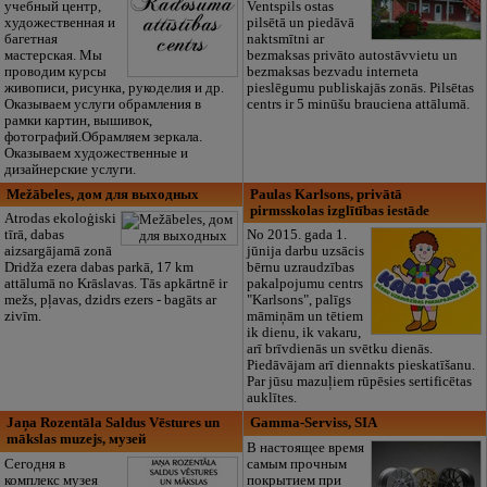
учебный центр,
Ventspils ostas
художественная и
pilsētā un piedāvā
багетная
naktsmītni ar
мастерская. Мы
bezmaksas privāto autostāvvietu un
проводим курсы
bezmaksas bezvadu interneta
живописи, рисунка, рукоделия и др.
pieslēgumu publiskajās zonās. Pilsētas
Оказываем услуги обрамления в
centrs ir 5 minūšu brauciena attālumā.
рамки картин, вышивок,
фотографий.Обрамляем зеркала.
Оказываем художественные и
дизайнерские услуги.
Mežābeles, дом для выходных
Paulas Karlsons, privātā
pirmsskolas izglītības iestāde
Atrodas ekoloģiski
tīrā, dabas
No 2015. gada 1.
aizsargājamā zonā
jūnija darbu uzsācis
Dridža ezera dabas parkā, 17 km
bērnu uzraudzības
attālumā no Krāslavas. Tās apkārtnē ir
pakalpojumu centrs
mežs, pļavas, dzidrs ezers - bagāts ar
"Karlsons", palīgs
zivīm.
māmiņām un tētiem
ik dienu, ik vakaru,
arī brīvdienās un svētku dienās.
Piedāvājam arī diennakts pieskatīšanu.
Par jūsu mazuļiem rūpēsies sertificētas
auklītes.
Jaņa Rozentāla Saldus Vēstures un
Gamma-Serviss, SIA
mākslas muzejs, музей
В настоящее время
Сегодня в
самым прочным
комплекс музея
покрытием при