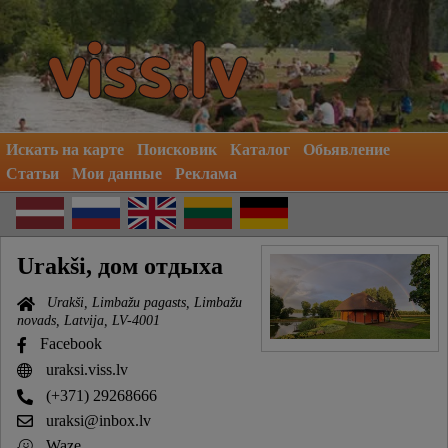
Искать на карте
Поисковик
Каталог
Обьявление
Статьи
Мои данные
Реклама
Urakši, дом отдыха
Urakši, Limbažu pagasts, Limbažu
novads, Latvija, LV-4001
Facebook
uraksi.viss.lv
(+371) 29268666
uraksi@inbox.lv
Waze