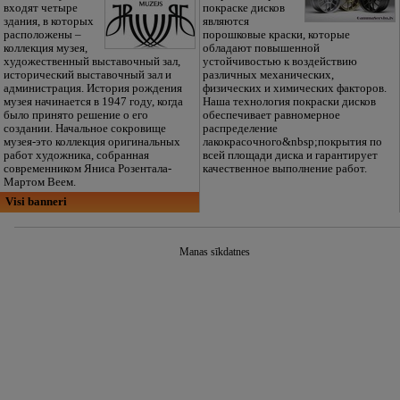
входят четыре
покраске дисков
здания, в которых
являются
расположены –
порошковые краски, которые
коллекция музея,
обладают повышенной
художественный выставочный зал,
устойчивостью к воздействию
исторический выставочный зал и
различных механических,
администрация. История рождения
физических и химических факторов.
музея начинается в 1947 году, когда
Наша технология покраски дисков
было принято решение о его
обеспечивает равномерное
создании. Начальное сокровище
распределение
музея-это коллекция оригинальных
лакокрасочного&nbsp;покрытия по
работ художника, собранная
всей площади диска и гарантирует
современником Яниса Розентала-
качественное выполнение работ.
Мартом Веем.
Visi banneri
Manas sīkdatnes