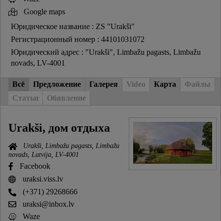
Google maps
Юридическое название : ZS "Urakši"
Регистрационный номер : 44101031072
Юридический адрес : "Urakši", Limbažu pagasts, Limbažu
novads, LV-4001
Всё
Предложение
Галерея
Video
Карта
Файлы
Статьи
Обявление
Urakši, дом отдыха
Urakši, Limbažu pagasts, Limbažu
novads, Latvija, LV-4001
Facebook
uraksi.viss.lv
(+371) 29268666
uraksi@inbox.lv
Waze