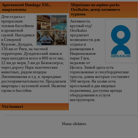
Apartamenti Dundaga XXL,
Slēpošanas un atpūtas parks
апартаменты
Ozolkalns, центр активного
туризма
Дом отдыха с
прекрасным
Активность
теплым бассейном
круглый год!
и ароматной
Ozolkalns
сауной. Находимся
предлагает
в Северной
возможности для
Курземе, Дундага,
отдыха и
150 км от Риги, на частной
размещения в
территории. Дундагасский замок и
Национальном
парк находятся всего в 800 м от нас,
парке Гауя,
22 км до моря, 5 км до Баложэзерса,
недалеко от
через дорогу Парк экзотических
Цесиса. Зимой здесь есть
животных, рядом пещеры
горнолыжные и сноубордические
Лиепниеквалка и т.д. в. природные
трассы, длина которых составляет
достопримечательности. Предлагаем
500 метров. На холме есть
квартиры с кухонной зоной. Наличие
кресельный и два якорных
сауны и бассейна.
подъемника, доступна аренда
оборудования и услуги
инструкторов.
Visi banneri
Manas sīkdatnes