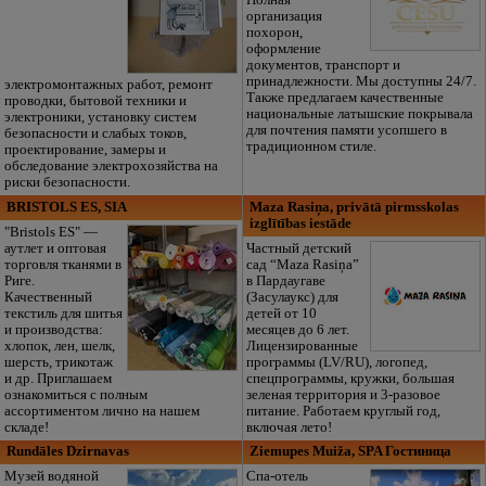
Полная
организация
похорон,
оформление
документов, транспорт и
принадлежности. Мы доступны 24/7.
электромонтажных работ, ремонт
Также предлагаем качественные
проводки, бытовой техники и
национальные латышские покрывала
электроники, установку систем
для почтения памяти усопшего в
безопасности и слабых токов,
традиционном стиле.
проектирование, замеры и
обследование электрохозяйства на
риски безопасности.
BRISTOLS ES, SIA
Maza Rasiņa, privātā pirmsskolas
izglītības iestāde
"Bristols ES" —
аутлет и оптовая
Частный детский
торговля тканями в
сад “Maza Rasiņa”
Риге.
в Пардаугаве
Качественный
(Засулаукс) для
текстиль для шитья
детей от 10
и производства:
месяцев до 6 лет.
хлопок, лен, шелк,
Лицензированные
шерсть, трикотаж
программы (LV/RU), логопед,
и др. Приглашаем
спецпрограммы, кружки, большая
ознакомиться с полным
зеленая территория и 3-разовое
ассортиментом лично на нашем
питание. Работаем круглый год,
складе!
включая лето!
Rundāles Dzirnavas
Ziemupes Muiža, SPA Гостиница
Музей водяной
Спа-отель