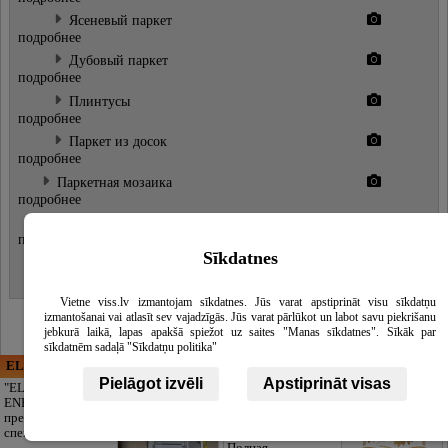
Ясеневый паркет
подробнее
Дубовый паркет
подробнее
Плинтусы
подробнее
Паркет из досок
подробнее
Паркетная мозаика
подробнее
Вспомогательные материалы
подробнее
Sīkdatnes
Лаки для полов
Mасла для уход за полами
Vietne viss.lv izmantojam sīkdatnes. Jūs varat apstiprināt visu sīkdatņu
izmantošanai vai atlasīt sev vajadzīgās. Jūs varat pārlūkot un labot savu piekrišanu
jebkurā laikā, lapas apakšā spiežot uz saites "Manas sīkdatnes". Sīkāk par
sīkdatnēm sadaļā "Sīkdatņu politika"
ELECTRIC ENERGY
CĒSU APBEDĪŠANAS
PAKALPOJUMI, SIA
Pielāgot izvēli
Apstiprināt visas
"ELECTRIC
ENERGY Kandava"
Достойное
предлагает полный
прощание без
спектр
лишних забот.