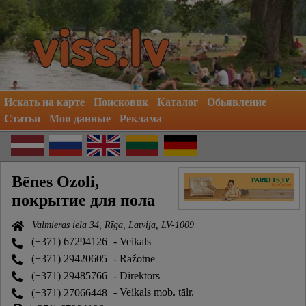
Искать на карте
Поисковик
Каталог
Обьявление
Статьи
Мои данные
Реклама
Bēnes Ozoli,
покрытие для пола
Valmieras iela 34, Rīga, Latvija, LV-1009
(+371) 67294126
- Veikals
(+371) 29420605
- Ražotne
(+371) 29485766
- Direktors
(+371) 27066448
- Veikals mob. tālr.