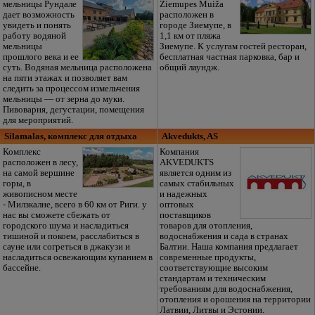
мельницы Рундале
Ziemupes Muiža
дает возможность
расположен в
увидеть и понять
городе Зиемупе, в
работу водяной
1,1 км от пляжа
мельницы
Зиемупе. К услугам гостей ресторан,
прошлого века и ее
бесплатная частная парковка, бар и
суть. Водяная мельница расположена
общий лаундж.
на пяти этажах и позволяет вам
следить за процессом измельчения
мельницы — от зерна до муки.
Пивоварня, дегустации, помещения
для мероприятий.
Silamalas, комплекс для отдыха
Akvedukts, AS
Комплекс
Компания
расположен в лесу,
AKVEDUKTS
на самой вершине
является одним из
горы, в
самых стабильных
живописном месте
и надежных
- Милзкалне, всего в 60 км от Риги. у
оптовых
нас вы сможете сбежать от
поставщиков
городского шума и насладиться
товаров для отопления,
тишиной и покоем, расслабиться в
водоснабжения и сада в странах
сауне или согреться в джакузи и
Балтии. Наша компания предлагает
насладиться освежающим купанием в
современные продукты,
бассейне.
соответствующие высоким
стандартам и техническим
требованиям для водоснабжения,
отопления и орошения на территории
Латвии, Литвы и Эстонии.