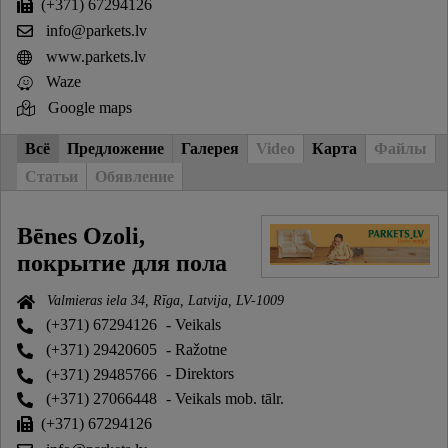
(+371) 67294126
info@parkets.lv
www.parkets.lv
Waze
Google maps
Всё
Предложение
Галерея
Video
Карта
Файлы
Статьи
Обявление
Bēnes Ozoli,
покрытие для пола
Valmieras iela 34, Rīga, Latvija, LV-1009
(+371) 67294126
- Veikals
(+371) 29420605
- Ražotne
(+371) 29485766
- Direktors
(+371) 27066448
- Veikals mob. tālr.
(+371) 67294126