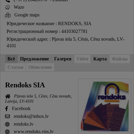
Waze
Google maps
Юридическое название : RENDOKS, SIA
Регистрационный номер : 44103027781
Юридический адрес : Pļavas iela 5, Cēsis, Cēsu novads, LV-
4101
Всё
Предложение
Галерея
Video
Карта
Файлы
Статьи
Обявление
Rendoks SIA
Pļavas iela 5, Cēsis, Cēsu novads,
Latvija, LV-4101
Facebook
rendoks@inbox.lv
rendoks.lv
www.rendoks.viss.lv