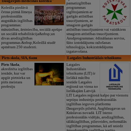
Daugavpils medicīnas koledža"
pamatizglītības
Koledža piedāvā
programmas
četras pirmā līmeņa
izglītojamiem ar
profesionālās
garīgās attīstības
augstākās izglītības
traucējumiem, ar
programmas:
smagiem garīgās
māszinības, ārstniecība, sociālā aprūpe
attīstības traucējumiem vai vairākiem
un sociālā rehabilitācija&nbsp;un
smagiem attīstības traucējumiem.
divas arodizglītības
Arodprogrammas: ēdināšanas serviss,
programmas.&nbsp;Koledžā studē
šūto izstrādājumu ražošanas
apmēram 250 studenti.
tehnoloģija, kokizstrādājumu
izgatavošana.
Pirts skola, SIA, баня
Latgales Industriālais tehnikums
Pirts Skola
,
Latgales
akreditēta izglītības
Industriālais
iestāde, kur var
tehnikums (LIT) ir
apgūt pirtnieka un
lielākā mācību
pirts meistara
iestāde Latgales
profesiju
reģionā un viena no
lielākajām Latvijā.
LIT Latgales reģionā kalpo par vienotu
septiņu industriju profesionālās
izglītības ieguves platformu
Daugavpils pilsētā, Augšdaugavas un
Krāslavas novadā. LIT īsteno
profesionālās vidējās, arodizglītības,
tālākizglītības, pilnveides, neformālās
izglītības programmas, kā arī sniedz
ārpusformālās izglītības iegūto