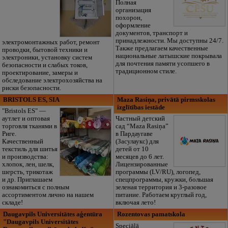
Полная
организация
похорон,
оформление
документов, транспорт и
принадлежности. Мы доступны 24/7.
электромонтажных работ, ремонт
Также предлагаем качественные
проводки, бытовой техники и
национальные латышские покрывала
электроники, установку систем
для почтения памяти усопшего в
безопасности и слабых токов,
традиционном стиле.
проектирование, замеры и
обследование электрохозяйства на
риски безопасности.
BRISTOLS ES, SIA
Maza Rasiņa, privātā pirmsskolas
izglītības iestāde
"Bristols ES" —
аутлет и оптовая
Частный детский
торговля тканями в
сад “Maza Rasiņa”
Риге.
в Пардаугаве
Качественный
(Засулаукс) для
текстиль для шитья
детей от 10
и производства:
месяцев до 6 лет.
хлопок, лен, шелк,
Лицензированные
шерсть, трикотаж
программы (LV/RU), логопед,
и др. Приглашаем
спецпрограммы, кружки, большая
ознакомиться с полным
зеленая территория и 3-разовое
ассортиментом лично на нашем
питание. Работаем круглый год,
складе!
включая лето!
Daugavpils Universitātes aģentūra
Rozentovas pamatskola
"Daugavpils Universitātes
Speciālā