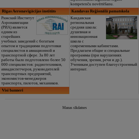
kompetenču novērtēšanu.
Rīgas Aeronavigācijas institūts
Kandavas Reģionālā pamatskola
Рижский Институт
Кандавская
Аэронавигации
региональная
(РИА) является
средняя школа:
одним из
душевная и
старейших
инновационная
учебных заведений с богатым
школа с
опытом и традициями подготовки
современными кабинетами.
специалистов в авиационной и
Предлагаем общие и специальные
транспортной сфере. За 80 лет
программы (при нарушениях
работы было подготовлено более 50
обучения, зрения, речи и др.).
000 специалистов: радиотехников,
Ученикам доступен благоустроенный
авиадиспетчеров, руководителей
интернат.
транспортных предприятий,
экономистов-менеджеров
транспорта, пилотов, механиков.
Visi banneri
Manas sīkdatnes