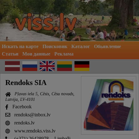
Искать на карте
Поисковик
Каталог
Обьявление
Статьи
Мои данные
Реклама
Rendoks SIA
Pļavas iela 5, Cēsis, Cēsu novads,
Latvija, LV-4101
Facebook
rendoks@inbox.lv
rendoks.lv
www.rendoks.viss.lv
(+371) 26428978
- Limbaži