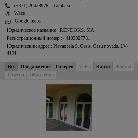
(+371) 26428978
- Limbaži
Waze
Google maps
Юридическое название : RENDOKS, SIA
Регистрационный номер : 44103027781
Юридический адрес : Pļavas iela 5, Cēsis, Cēsu novads, LV-
4101
Всё
Предложение
Галерея
Video
Карта
Файлы
Статьи
Обявление