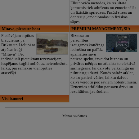
Elkunoviča metodes, kā rezultātā
ķermenis tiek atbrīvots no emocionālās
un fiziskās spriedzes. Pazūd stress un
depresija, emocionālās un fiziskās
sāpes.
Mītava, pleasure boat
PREMIUM MANAGEMENT, SIA
Piedāvājam atpūtas
Biznesa un
braucienus pa
personības
Driksu un Lielupi ar
izaugsmes koučings
atpūtas kuģi
iedrošina un palīdz
"Mītava". Pēc
apzināties savu
individuāli pieteiktām rezervācijām,
patieso spēku, izveidot biznesa un
iespējams kuģīti noīrēt uz neierobežotu
privātus mērķus un atbalsta to efektīvā
laiku, par samaksu vienojoties
sasniegšanā, lai dzīvotu veiksmīgu un
atsevišķi.
pilntiesīgu dzīvi. Koučs palīdz atklāt,
ko Tu patiesi vēlies, lai ktu dzīvot
dzīvi veidotu pēc saviem noteikumiem.
Uzņemies atbildību par savu dzīvi un
rezultātiem jau šodien.
Visi banneri
Manas sīkdatnes