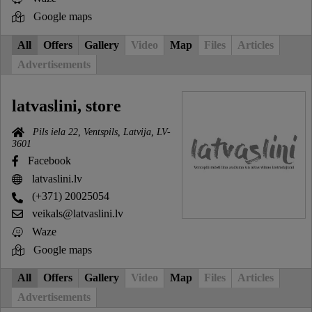
Google maps
All
Offers
Gallery
Video
Map
Files
Articles
Advertisements
latvaslini, store
Pils iela 22, Ventspils, Latvija, LV-
3601
Facebook
latvaslini.lv
(+371) 20025054
veikals@latvaslini.lv
Waze
Google maps
All
Offers
Gallery
Video
Map
Files
Articles
Advertisements