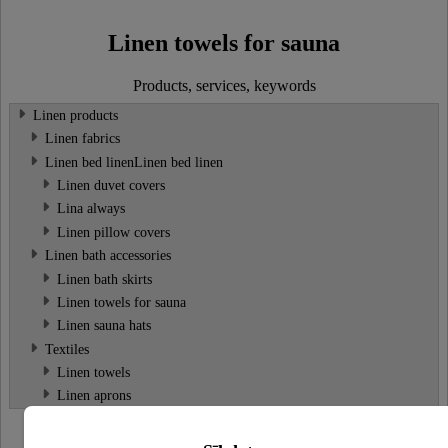
Linen towels for sauna
Products, services, keywords
Linen products
Linen fabrics
Linen bed linenLinen bed linen
Linen duvet covers
Lina always
Linen pillow covers
Linen bath accessories
Linen bath skirts
Linen towels for sauna
Linen sauna hats
Textiles
Linen towels
Linen aprons