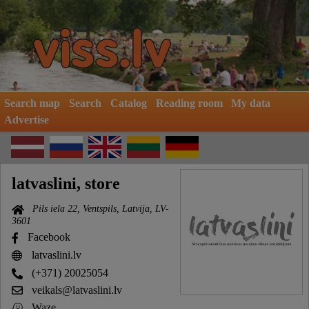
Search map
Search
Catalog
Reading room
My data
Advertise
latvaslini, store
Pils iela 22, Ventspils, Latvija, LV-
3601
Facebook
latvaslini.lv
(+371) 20025054
veikals@latvaslini.lv
Waze