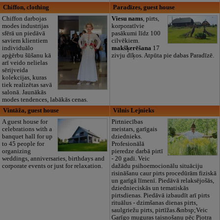
Chiffon, clothing
Paradīzes, guest house
Chiffon darbojas
Viesu nams
, pirts,
modes industrijas
korporatīvie
sfērā un piedāvā
pasākumi līdz 100
saviem klientiem
cilvēkiem.
individuālo
makšķerēšana
17
apģērbu šūšanu kā
zivju dīķos. Atpūta pie dabas Paradīzē.
arī veido nelielas
sērijveida
kolekcijas, kuras
tiek realizētas savā
salonā. Jaunākās
modes tendences, labākās cenas.
Vintāža, guest house
Vilnis Lejnieks
A guest house for
Pirtniecības
celebrations with a
meistars, garīgais
banquet hall for up
dziednieks.
to 45 people for
Profesionālā
organizing
pieredze darbā pirtī
weddings, anniversaries, birthdays and
- 20 gadi. Veic
corporate events or just for relaxation.
dažādu psihoemocionālu situāciju
risināšanu caur pirts procedūrām fiziskā
un garīgā līmenī. Piedāvā relaksējošās,
dziednieciskās un tematiskās
pirtsdienas. Piedāvā izbaudīt arī pirts
rituālus - dzimšanas dienas pirts,
saulgriežu pirts, pirtīžas.&nbsp;Veic
Garīgo muguras taisnošanu pēc Pjotra