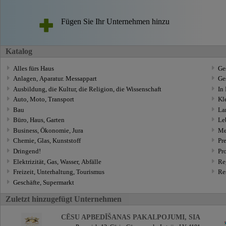
Fügen Sie Ihr Unternehmen hinzu
Katalog
Alles fürs Haus
Ge
Anlagen, Aparatur. Messappart
Ge
Ausbildung, die Kultur, die Religion, die Wissenschaft
In 
Auto, Moto, Transport
Kl
Bau
Lan
Büro, Haus, Garten
Le
Business, Ökonomie, Jura
Met
Chemie, Glas, Kunststoff
Pr
Dringend!
Pro
Elektrizität, Gas, Wasser, Abfälle
Re
Freizeit, Unterhaltung, Tourismus
Res
Geschäfte, Supermarkt
Zuletzt hinzugefügt Unternehmen
CĒSU APBEDĪŠANAS PAKALPOJUMI, SIA