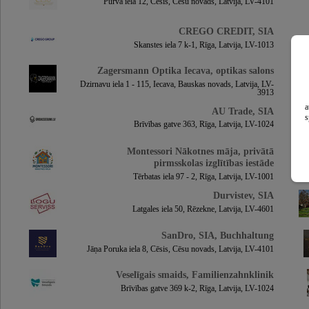
Purva iela 12, Cēsis, Cēsu novads, Latvija, LV-4101
CREGO CREDIT, SIA
Skanstes iela 7 k-1, Rīga, Latvija, LV-1013
Zagersmann Optika Iecava, optikas salons
Dzirnavu iela 1 - 115, Iecava, Bauskas novads, Latvija, LV-
3913
a
AU Trade, SIA
s
Brīvības gatve 363, Rīga, Latvija, LV-1024
Montessori Nākotnes māja, privātā
pirmsskolas izglītības iestāde
Tērbatas iela 97 - 2, Rīga, Latvija, LV-1001
Durvistev, SIA
Latgales iela 50, Rēzekne, Latvija, LV-4601
SanDro, SIA, Buchhaltung
Jāņa Poruka iela 8, Cēsis, Cēsu novads, Latvija, LV-4101
Veselīgais smaids, Familienzahnklinik
Brīvības gatve 369 k-2, Rīga, Latvija, LV-1024