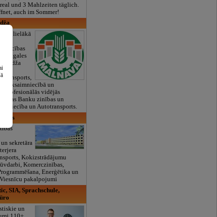
real und 3 Mahlzeiten täglich.
ffnet, auch im Sommer!
edža
a ir lielākā
as un
 apmācības
de Latgales
;Koledža
ai
udiju
šā
otransports,
 lauksaimniecībā un
 profesionālās vidējās
grammas Banku zinības un
aimniecība un Autotransports.
ikums
tības
 un sekretāra
terjera
ansports, Kokizstrādājumu
Būvdarbi, Komerczinības,
 Programmēšana, Enerģētika un
 Viesnīcu pakalpojumi
ic, SIA, Sprachschule,
üro
stiskie un
jumi 110+