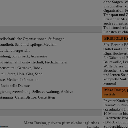
ohne Sorgen. W
uns um alles: k
Organisation, F
Transport und 
Erreichbar 24/7
auch authentisc
Traditionsdeck
Liebsten zu ehr
BRISTOLS ES
sellschaftliche Organisationen, Stiftungen
sundheit, Schönheitspflege, Medizin
SIA "Bristols ES
Outlet und Gro
Lettland hergestellt
Riga. Hochwerti
eidung, Schuhwerk, Accessoire
für Nähen und 
Baumwolle, Lei
dwirtschaft, Forstwirtschaft, Fischzüchterei
Wolle, Jersey u
bensmittel, Getränke, Tabak
Besuchen Sie u
all, Stein, Holz, Glas, Sand
und lernen Sie 
komplette Sorti
esse, Medien, Information
kennen!
fessionelle Dienste
Maza Rasiņa, p
gierungsverwaltung, Selbstverwaltung, Archive
iestāde
taurants, Cafes, Bistros, Gaststätten
Privater Kinde
Rasiņa“ in Par
(Zasulauks) für
10 Monaten bis 
Lizenzierte Pr
(LV/RU), Logop
Maza Rasiņa, privātā pirmsskolas izglītības
Sonderpädagogi
iestāde