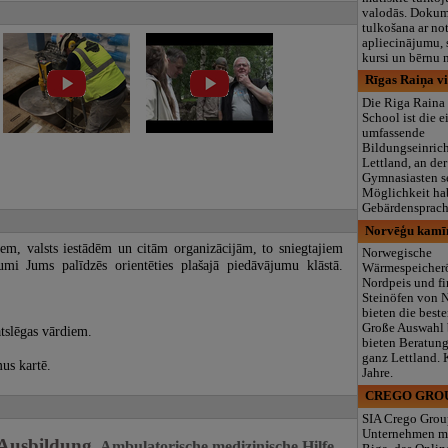
valodās. Doku
tulkošana ar no
apliecinājumu,
kursi un bērnu 
Rīgas Raiņa vi
Die Riga Raina
School ist die e
umfassende
Bildungseinric
Lettland, an der
Gymnasiasten s
Möglichkeit hab
Gebärdensprache
Norvēģu kamīn
em, valsts iestādēm un citām organizācijām, to sniegtajiem
Norwegische
i Jums palīdzēs orientēties plašajā piedāvājumu klāstā.
Wärmespeicher
Nordpeis und f
Steinöfen von 
bieten die best
Große Auswahl 
tslēgas vārdiem.
bieten Beratun
ganz Lettland. 
us kartē.
Jahre.
CREGO GROU
SIA Crego Group
Unternehmen mi
 Ausbildung
Ambulatorische medizinische Hilfe