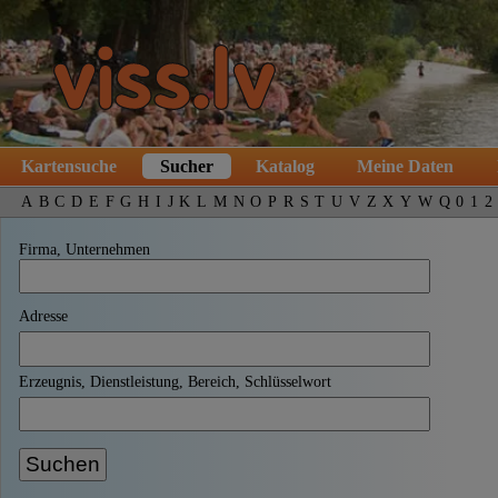
Kartensuche
Sucher
Katalog
Meine Daten
A
B
C
D
E
F
G
H
I
J
K
L
M
N
O
P
R
S
T
U
V
Z
X
Y
W
Q
0
1
2
Firma, Unternehmen
Adresse
Erzeugnis, Dienstleistung, Bereich, Schlüsselwort