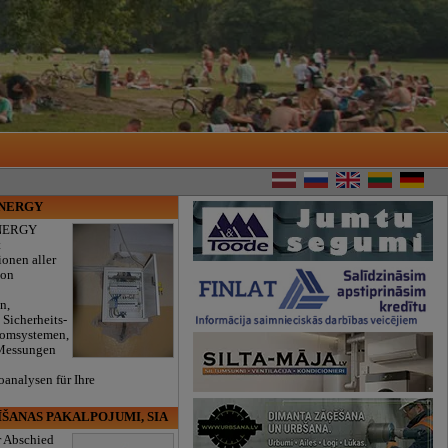
ENERGY
NERGY
t
ionen aller
von
n,
 Sicherheits-
romsystemen,
 Messungen
oanalysen für Ihre
.
ĪŠANAS PAKALPOJUMI, SIA
r Abschied