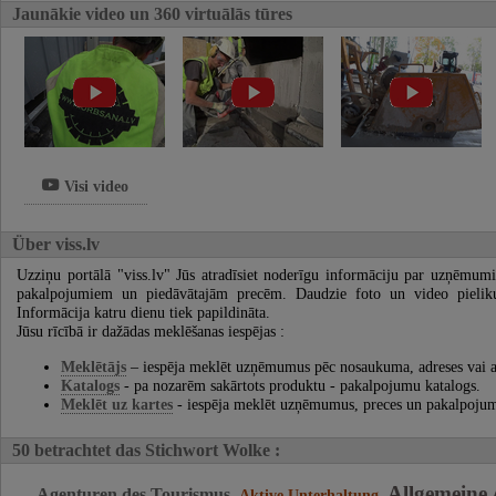
Jaunākie video un 360 virtuālās tūres
Visi video
Über viss.lv
Uzziņu portālā "viss.lv" Jūs atradīsiet noderīgu informāciju par uzņēmumi
pakalpojumiem un piedāvātajām precēm. Daudzie foto un video pielikum
Informācija katru dienu tiek papildināta.
Jūsu rīcībā ir dažādas meklēšanas iespējas :
Meklētājs
– iespēja meklēt uzņēmumus pēc nosaukuma, adreses vai a
Katalogs
- pa nozarēm sakārtots produktu - pakalpojumu katalogs.
Meklēt uz kartes
- iespēja meklēt uzņēmumus, preces un pakalpojum
50 betrachtet das Stichwort Wolke :
Allgemeine
Agenturen des Tourismus
Aktive Unterhaltung