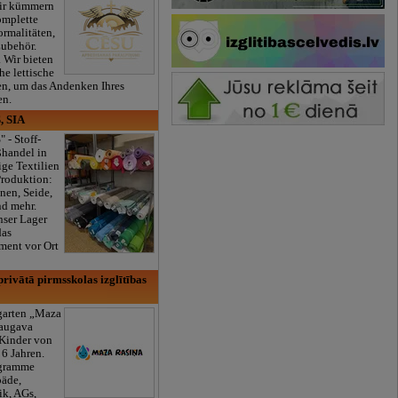
ir kümmern
omplette
ormalitäten,
Zubehör.
. Wir bieten
he lettische
en, um das Andenken Ihres
en.
, SIA
" - Stoff-
ßhandel in
ge Textilien
Produktion:
nen, Seide,
nd mehr.
nser Lager
das
ment vor Ort
rivātā pirmsskolas izglītības
rgarten „Maza
daugava
 Kinder von
6 Jahren.
ogramme
äde,
k, AGs,