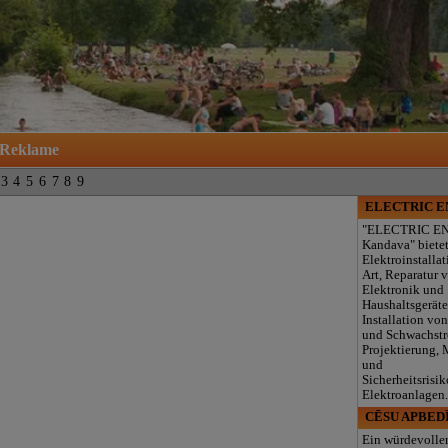
Reklame
3
4
5
6
7
8
9
ELECTRIC 
"ELECTRIC E
Kandava" biete
Elektroinstallat
Art, Reparatur 
Elektronik und
Haushaltsgeräte
Installation von
und Schwachst
Projektierung,
und
Sicherheitsrisik
Elektroanlagen
CĒSU APBED
Ein würdevolle