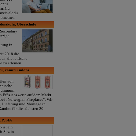
mentu
tariālu
 svešvalodu
nometnes.
dusskola, Oberschule
 Secondary
inzige
htung in
eit 2018 die
en, die lettische
 zu erlernen.
i, kamīnu salons
öfen von
innische
Nunnuuni
en Effizienzwerte auf dem Markt.
bei „Norwegian Fireplaces“. Wir
g, Lieferung und Montage in
Kamine für die nächsten 20
P, SIA
 ist ein
t Sitz in