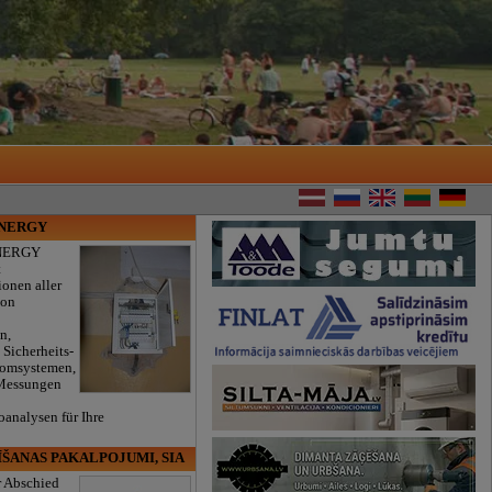
ENERGY
NERGY
t
ionen aller
von
n,
 Sicherheits-
romsystemen,
 Messungen
oanalysen für Ihre
.
ĪŠANAS PAKALPOJUMI, SIA
r Abschied