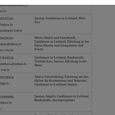
dstecitaly@inbox.lv
es.lv
Saunas, Gasthäuser in Lettland, Mini
 29545545
Zoo
inbox.lv
istkrasti.viss.lv
Miete, Hotels und Unterkunft,
 29426161
Gasthäuser in Lettland, Erholung in der
edrite@inbox.lv
Natur, Räume zum Entspannen und
Feiern
ce.viss.lv
Gasthäuser in Lettland, Bankettsäle,
 27810556
Tischdecken, Saunas, Erholung in der
lotnikova@inbox.lv
Natur
.viss.lv
Aktive Unterhaltung, Erholung am See,
 29228454
Hallen für Konferenzen und Seminare,
ligi.lv
Gasthäuser in Lettland, Saunas
Saunas, Angeln, Gasthäuser in Lettland,
 22000099
Bankettsäle, Sportspielplätze
inbox.lv
v