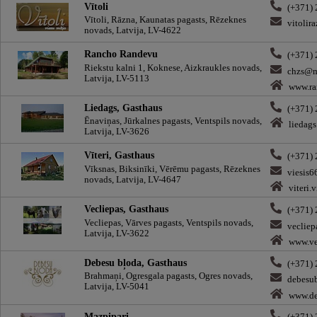
Vītoli
(+371)
Vītoli, Rāzna, Kaunatas pagasts, Rēzeknes
vitoli
novads, Latvija, LV-4622
Rancho Randevu
(+371)
Riekstu kalni 1, Koknese, Aizkraukles novads,
chzs@m
Latvija, LV-5113
www.ra
Liedags, Gasthaus
(+371)
Ēnaviņas, Jūrkalnes pagasts, Ventspils novads,
liedags
Latvija, LV-3626
Vīteri, Gasthaus
(+371)
Vīksnas, Biksinīki, Vērēmu pagasts, Rēzeknes
viesis
novads, Latvija, LV-4647
viteri.v
Vecliepas, Gasthaus
(+371)
Vecliepas, Vārves pagasts, Ventspils novads,
veclie
Latvija, LV-3622
www.vec
Debesu bļoda, Gasthaus
(+371)
Brahmaņi, Ogresgala pagasts, Ogres novads,
debesu
Latvija, LV-5041
www.de
Mazpipari