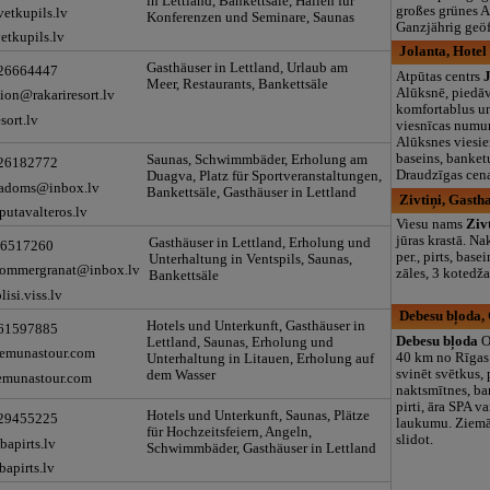
in Lettland, Bankettsäle, Hallen für
großes grünes A
etkupils.lv
Konferenzen und Seminare, Saunas
Ganzjährig geö
etkupils.lv
Jolanta, Hotel
Gasthäuser in Lettland, Urlaub am
 26664447
Atpūtas centrs
Meer, Restaurants, Bankettsäle
Alūksnē, piedā
tion@rakariresort.lv
komfortablus un
sort.lv
viesnīcas numu
Alūksnes viesie
baseins, banket
Saunas, Schwimmbäder, Erholung am
 26182772
Draudzīgas cena
Duagva, Platz für Sportveranstaltungen,
padoms@inbox.lv
Bankettsäle, Gasthäuser in Lettland
Zivtiņi, Gasth
utavalteros.lv
Viesu nams
Ziv
jūras krastā. N
Gasthäuser in Lettland, Erholung und
26517260
per., pirts, base
Unterhaltung in Ventspils, Saunas,
ommergranat@inbox.lv
zāles, 3 kotedža
Bankettsäle
lisi.viss.lv
Debesu bļoda,
Hotels und Unterkunft, Gasthäuser in
 61597885
Debesu bļoda
O
Lettland, Saunas, Erholung und
emunastour.com
40 km no Rīgas
Unterhaltung in Litauen, Erholung auf
svinēt svētkus,
dem Wasser
munastour.com
naktsmītnes, ba
pirti, āra SPA v
Hotels und Unterkunft, Saunas, Plätze
 29455225
laukumu. Ziemā 
für Hochzeitsfeiern, Angeln,
slidot.
bapirts.lv
Schwimmbäder, Gasthäuser in Lettland
apirts.lv