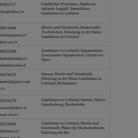
Ländlicher Tourismus, Atpūta un
 29401517
izklaide Latgalē, Immobilien,
olos@inbox.lv
Gasthäuser in Lettland
v
Hotels und Unterkunft, Bankettsäle,
 29474444
Tischdecken, Erholung in der Natur,
kisimurjanos.lv
Gasthäuser in Lettland
isi.viss.lv
Gasthäuser in Lettland, Appartement -
 68653506
Zweizimmer Appartement, Urlaub am
labaldininkas.lt
Meer
abaldininkas.lt
Saunas, Hotels und Unterkunft,
 29479335
Erholung in der Natur, Gasthäuser in
snams@gmail.com
Lettland, Restaurants
.lv
Gasthäuser in Lettland, Saunas, Aktive
 63254576
Unterhaltung, Bankettsäle
ersone@inbox.lv
cas.viss.lv
Gasthäuser in Lettland, Hotels und
 29124049
Unterkunft, Plätze für Hochzeitsfeiern,
0@inbox.lv
Erholung am See