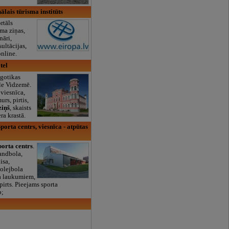
ālais tūrisma institūts
rtāls
sma ziņas,
nāri,
ultācijas,
nline.
tel
ogotikas
rle Vidzemē.
 viesnīca,
rs, pirtis,
ziņš
, skaists
ra krastā.
orta centrs, viesnīca - atpūtas
porta centrs
.
handbola,
isa,
olejbola
ra laukumiem,
 pirts. Pieejams sporta
p;