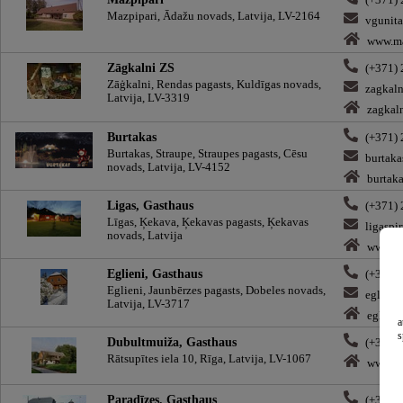
(+371)
Mazpipari, Ādažu novads, Latvija, LV-2164
vgunit
www.ma
Zāgkalni ZS
(+371)
Zāģkalni, Rendas pagasts, Kuldīgas novads,
zagkal
Latvija, LV-3319
zagkaln
Burtakas
(+371)
Burtakas, Straupe, Straupes pagasts, Cēsu
burtak
novads, Latvija, LV-4152
burtaka
Ligas, Gasthaus
(+371)
Līgas, Ķekava, Ķekavas pagasts, Ķekavas
ligaspi
novads, Latvija
www.vi
Eglieni, Gasthaus
(+371)
Eglieni, Jaunbērzes pagasts, Dobeles novads,
eglieni
Latvija, LV-3717
eglieni
a
s
Dubultmuiža, Gasthaus
(+371)
Rātsupītes iela 10, Rīga, Latvija, LV-1067
www.du
Paradīzes, Gasthaus
(+371)