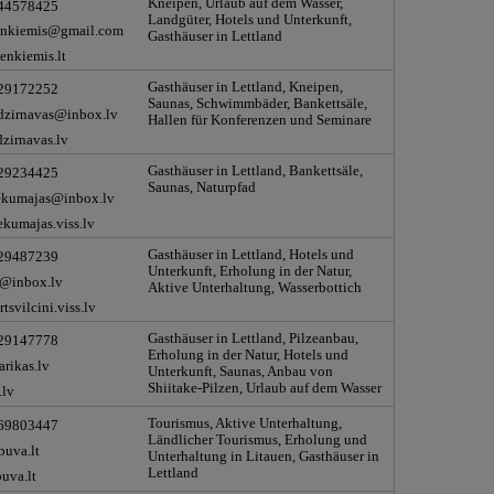
Kneipen, Urlaub auf dem Wasser,
 44578425
Landgüter, Hotels und Unterkunft,
ienkiemis@gmail.com
Gasthäuser in Lettland
enkiemis.lt
Gasthäuser in Lettland, Kneipen,
 29172252
Saunas, Schwimmbäder, Bankettsäle,
dzirnavas@inbox.lv
Hallen für Konferenzen und Seminare
zirnavas.lv
Gasthäuser in Lettland, Bankettsäle,
 29234425
Saunas, Naturpfad
ekumajas@inbox.lv
kumajas.viss.lv
Gasthäuser in Lettland, Hotels und
 29487239
Unterkunft, Erholung in der Natur,
@inbox.lv
Aktive Unterhaltung, Wasserbottich
tsvilcini.viss.lv
Gasthäuser in Lettland, Pilzeanbau,
 29147778
Erholung in der Natur, Hotels und
rikas.lv
Unterkunft, Saunas, Anbau von
Shiitake-Pilzen, Urlaub auf dem Wasser
.lv
Tourismus, Aktive Unterhaltung,
 69803447
Ländlicher Tourismus, Erholung und
uva.lt
Unterhaltung in Litauen, Gasthäuser in
Lettland
uva.lt