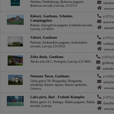
Attekas, Vimbukrogs, Ķekavas pagasts,
info@sv
Ķekavas novads, Latvija, LV-2111
www.sv
Rakari, Gasthaus, Schenke,
(+371)
Campingplatz
reserva
Rakari, Salacgrīvas pagasts, Limbažu novads,
rakarire
Latvija, LV-4033
Valteri, Gasthaus
(+371)
Padomi, Aizkraukles pagasts, Aizkraukles
valdis
novads, Latvija, LV-5102
www.atp
Zelta ābols, Gasthaus
(+371) 
Ābolu iela 24-1, Ventspils, Latvija, LV-3601
goldenp
zalieabo
Nemuno Turas, Gasthaus
(+370)
Gėlių gatvė 50, Ringaudai, Ringaudų
info@n
seniūnija, Kauno rajono, Kauno apskritis,
www.ne
Lietuva
Laba pirts, Bad - Freizeit-Komplex
(+371)
Bērzu gatve 11, Kadaga, Ādažu pagasts, Ādažu
ilze@la
novads, Latvija
www.lab