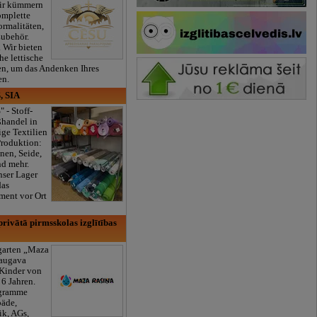
ir kümmern
omplette
ormalitäten,
Zubehör.
. Wir bieten
he lettische
en, um das Andenken Ihres
en.
, SIA
" - Stoff-
ßhandel in
ge Textilien
Produktion:
nen, Seide,
nd mehr.
nser Lager
das
ment vor Ort
rivātā pirmsskolas izglītības
rgarten „Maza
daugava
 Kinder von
6 Jahren.
ogramme
äde,
k, AGs,