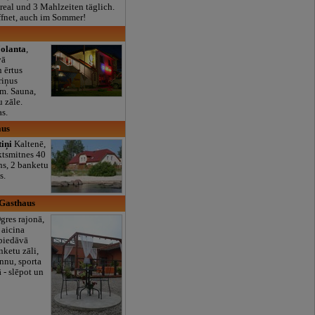
real und 3 Mahlzeiten täglich.
ffnet, auch im Sommer!
Jolanta
,
vā
 ērtus
riņus
m. Sauna,
u zāle.
s.
aus
tiņi
Kaltenē,
aktsmitnes 40
ins, 2 banketu
s.
 Gasthaus
gres rajonā,
 aicina
 piedāvā
nketu zāli,
annu, sporta
- slēpot un