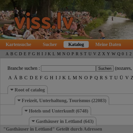
Kartensuche
Sucher
Katalog
Meine Daten
A
B
C
D
E
F
G
H
I
J
K
L
M
N
O
P
R
S
T
U
V
Z
X
Y
W
Q
0
1
2
Branche suchen :
(nozares,
A
Ä
B
C
D
E
F
G
H
I
J
K
L
M
N
O
P
Q
R
S
T
U
Ü
V
Root of catalog
Freizeit, Unterhaltung, Tourismus (22083)
Hotels und Unterkunft (6748)
Gasthäuser in Lettland (643)
"Gasthäuser in Lettland" Geteilt durch Adressen