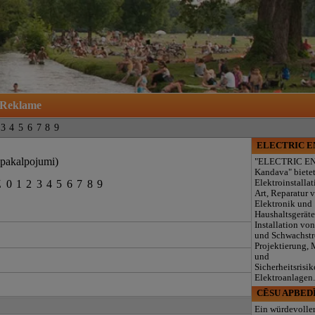
Reklame
3
4
5
6
7
8
9
ELECTRIC 
 pakalpojumi)
"ELECTRIC E
Kandava" biete
Z
0
1
2
3
4
5
6
7
8
9
Elektroinstallat
Art, Reparatur 
Elektronik und
Haushaltsgeräte
Installation von
und Schwachst
Projektierung,
und
Sicherheitsrisik
Elektroanlagen
CĒSU APBED
Ein würdevolle