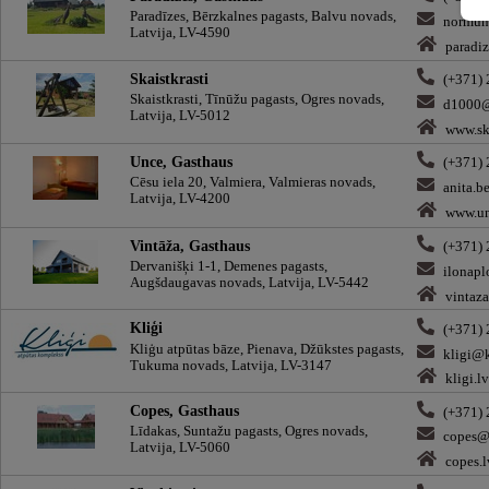
Paradīzes, Bērzkalnes pagasts, Balvu novads,
normun
Latvija, LV-4590
paradiz
Skaistkrasti
(+371)
Skaistkrasti, Tīnūžu pagasts, Ogres novads,
d1000@
Latvija, LV-5012
www.ska
Unce, Gasthaus
(+371)
Cēsu iela 20, Valmiera, Valmieras novads,
anita.b
Latvija, LV-4200
www.un
Vintāža, Gasthaus
(+371)
Dervanišķi 1-1, Demenes pagasts,
ilonap
Augšdaugavas novads, Latvija, LV-5442
vintaza
Kliģi
(+371)
Kliģu atpūtas bāze, Pienava, Džūkstes pagasts,
kligi@k
Tukuma novads, Latvija, LV-3147
kligi.lv
Copes, Gasthaus
(+371)
Līdakas, Suntažu pagasts, Ogres novads,
copes@
Latvija, LV-5060
copes.l