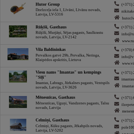
Hutor Group
(+371)
Dzelzceļa iela 1, Līvāni, Līvānu novads,
nikitak
Latvija, LV-5316
hutor.l
Rūķīši, Gasthaus
(+371)
Rūķīši, Murjāņi, Sējas pagasts, Saulkrastu
info@ru
novads, Latvija, LV-2142
www.ruk
Vila Baldininkas
(+370)
Pervalkos gatvė 29b, Pervalka, Neringa,
info@vi
Klaipėdos apskritis, Lietuva
www.vil
Viesu nams "Imantas" un kempings
(+371)
"Sīļi"
imanta
Imantas, Labrags, Jūrkalnes pagasts, Ventspils
imantas
novads, Latvija, LV-3626
Mēnesnīcas, Gasthaus
(+371)
Mēnesnīcas, Uguņi, Vandzenes pagasts, Talsu
ilzepet
novads, Latvija
menesni
Celmiņi, Gasthaus
(+371)
Celmiņi, Kūku pagasts, Jēkabpils novads,
pole10
Latvija, LV-5202