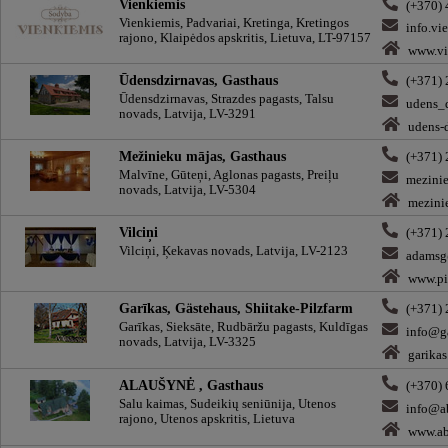
Vienkiemis
(+370)
Vienkiemis, Padvariai, Kretinga, Kretingos
info.v
rajono, Klaipėdos apskritis, Lietuva, LT-97157
www.vi
Ūdensdzirnavas, Gasthaus
(+371)
Ūdensdzirnavas, Strazdes pagasts, Talsu
udens_
novads, Latvija, LV-3291
udens-d
Mežinieku mājas, Gasthaus
(+371)
Malvīne, Gūteņi, Aglonas pagasts, Preiļu
mezini
novads, Latvija, LV-5304
mezinie
Vilciņi
(+371)
Vilciņi, Ķekavas novads, Latvija, LV-2123
adamsg
www.pir
Garīkas, Gästehaus, Shiitake-Pilzfarm
(+371)
Garīkas, Sieksāte, Rudbāržu pagasts, Kuldīgas
info@ga
novads, Latvija, LV-3325
garikas
ALAUŠYNĖ , Gasthaus
(+370)
Salu kaimas, Sudeikių seniūnija, Utenos
info@ab
rajono, Utenos apskritis, Lietuva
www.ab