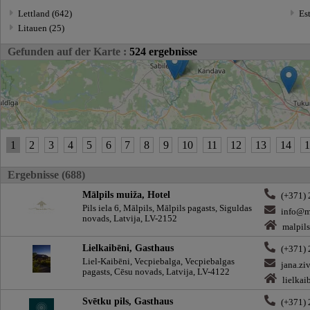
Lettland (642)
Est
Litauen (25)
Gefunden auf der Karte :
524 ergebnisse
1
2
3
4
5
6
7
8
9
10
11
12
13
14
Ergebnisse (688)
Mālpils muiža, Hotel
(+371)
Pils iela 6, Mālpils, Mālpils pagasts, Siguldas
info@m
novads, Latvija, LV-2152
malpil
Lielkaibēni, Gasthaus
(+371)
Liel-Kaibēni, Vecpiebalga, Vecpiebalgas
jana.zi
pagasts, Cēsu novads, Latvija, LV-4122
lielkai
Svētku pils, Gasthaus
(+371)