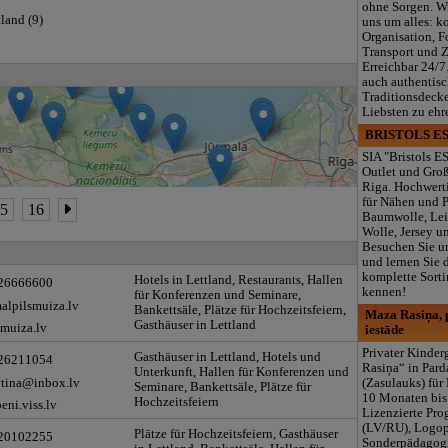
ohne Sorgen. W
land (9)
uns um alles: k
Organisation, F
Transport und 
Erreichbar 24/7
auch authentisc
Traditionsdeck
Liebsten zu ehr
BRISTOLS ES
SIA "Bristols ES
Outlet und Gro
Riga. Hochwerti
für Nähen und 
15
16
Baumwolle, Lei
Wolle, Jersey u
Besuchen Sie u
und lernen Sie 
komplette Sorti
Hotels in Lettland, Restaurants, Hallen
 26666600
kennen!
für Konferenzen und Seminare,
alpilsmuiza.lv
Bankettsäle, Plätze für Hochzeitsfeiern,
Maza Rasiņa, p
Gasthäuser in Lettland
smuiza.lv
iestāde
Privater Kinde
Gasthäuser in Lettland, Hotels und
 26211054
Rasiņa“ in Par
Unterkunft, Hallen für Konferenzen und
vtina@inbox.lv
(Zasulauks) für
Seminare, Bankettsäle, Plätze für
10 Monaten bis 
Hochzeitsfeiern
beni.viss.lv
Lizenzierte Pr
(LV/RU), Logop
Plätze für Hochzeitsfeiern, Gasthäuser
 20102255
Sonderpädagogi