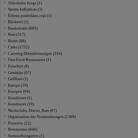
Viduslaiku krogs (1)
Sporta kafejnīcas (3)
Ēdiena pasūtīšana ceļā (1)
Bäckerei (1)
Bankettsäle (685)
Bars (517)
Bistro (88)
Cafes (1752)
Catering-Dienstleistungen (234)
Fast-Food-Restaurants (1)
Furschett (8)
Getränke (97)
Grillbars (1)
Kneipe (19)
Kneipen (94)
Konditorei (1)
Konditorei (19)
Nachtclubs, Discos, Bars (87)
Organisation der Veranstaltungen (1369)
Pizzerien (22)
Restaurants (646)
Sommerbiergarten (1)