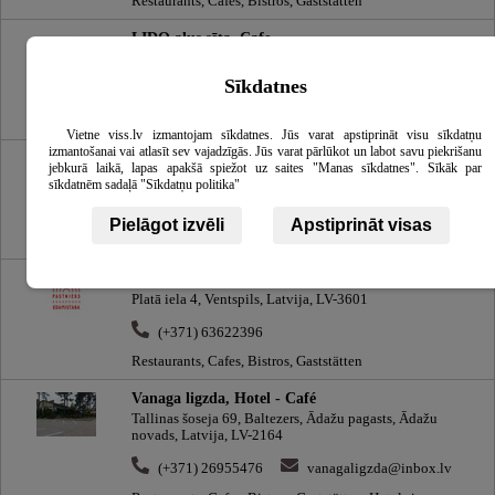
Restaurants, Cafes, Bistros, Gaststätten
LIDO alus sēta, Cafe
Krāmu iela 2, Rīga, Latvija, LV-1050
Sīkdatnes
(+371) 29289507
alusseta@lido.lv
Restaurants, Cafes, Bistros, Gaststätten
Vietne viss.lv izmantojam sīkdatnes. Jūs varat apstiprināt visu sīkdatņu
izmantošanai vai atlasīt sev vajadzīgās. Jūs varat pārlūkot un labot savu piekrišanu
LIDO, Cafe
jebkurā laikā, lapas apakšā spiežot uz saites "Manas sīkdatnes". Sīkāk par
TC Domina Shoping, Ieriķu iela 3, Rīga, Latvija, LV-1084
sīkdatnēm sadaļā "Sīkdatņu politika"
(+371) 26181941
domina@lido.lv
Pielāgot izvēli
Apstiprināt visas
Restaurants, Cafes, Bistros, Gaststätten
Ēdamistaba Pastnieks, Cafe
Platā iela 4, Ventspils, Latvija, LV-3601
(+371) 63622396
Restaurants, Cafes, Bistros, Gaststätten
Vanaga ligzda, Hotel - Café
Tallinas šoseja 69, Baltezers, Ādažu pagasts, Ādažu
novads, Latvija, LV-2164
(+371) 26955476
vanagaligzda@inbox.lv