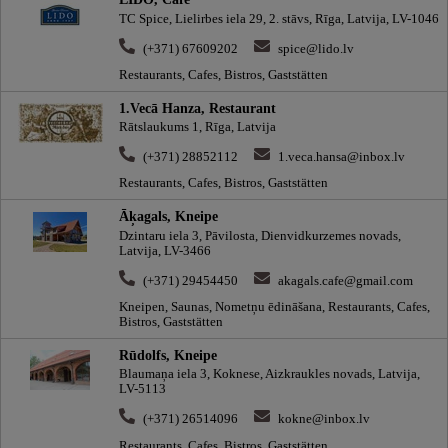
TC Spice, Lielirbes iela 29, 2. stāvs, Rīga, Latvija, LV-1046
(+371) 67609202
spice@lido.lv
Restaurants, Cafes, Bistros, Gaststätten
1.Vecā Hanza, Restaurant
Rātslaukums 1, Rīga, Latvija
(+371) 28852112
1.veca.hansa@inbox.lv
Restaurants, Cafes, Bistros, Gaststätten
Āķagals, Kneipe
Dzintaru iela 3, Pāvilosta, Dienvidkurzemes novads,
Latvija, LV-3466
(+371) 29454450
akagals.cafe@gmail.com
Kneipen, Saunas, Nometņu ēdināšana, Restaurants, Cafes,
Bistros, Gaststätten
Rūdolfs, Kneipe
Blaumaņa iela 3, Koknese, Aizkraukles novads, Latvija,
LV-5113
(+371) 26514096
kokne@inbox.lv
Restaurants, Cafes, Bistros, Gaststätten