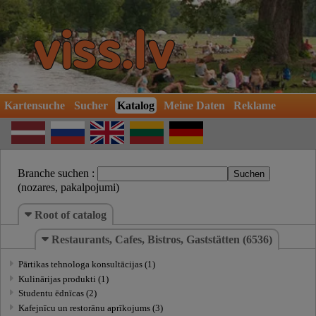
Kartensuche
Sucher
Katalog
Meine Daten
Reklame
Branche suchen :
(nozares, pakalpojumi)
Root of catalog
Restaurants, Cafes, Bistros, Gaststätten (6536)
Pārtikas tehnologa konsultācijas (1)
Kulinārijas produkti (1)
Studentu ēdnīcas (2)
Kafejnīcu un restorānu aprīkojums (3)