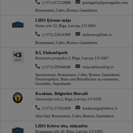
(+371) 67212888
petergailis@petergailis.com
Restaurants, Cafes, Bistros, Gaststätten
LIDO Ķirsons māja
Stirnu iela 32, Rīga, Latvija, LV-1084
(+371) 22014309
mchoreca@lido.lv
Restaurants, Cafes, Bistros, Gaststätten
K3, Einkaufspark
Kurzemes prospekts 3, Rīga, Latvija, LV-1067
(+371) 29504040
irina.millere@irp.lv
Sportzentren, Restaurants, Cafes, Bistros, Gaststätten,
Freizeitsplätze, Büro und Büroflächen zu vermieten,
Geschäfte, Supermarkt
Kwakinn, Belgisches Biercafé
Gleznotāju iela 2, Rīga, Latvija, LV-1050
(+371) 27181609
kwakinriga@inbox.lv
Alus bāri, Restaurants, Cafes, Bistros, Gaststätten
LIDO Krievu sēta, einkaufen
Ķengaraga iela 3d, Rīga, Latvija, LV-1063