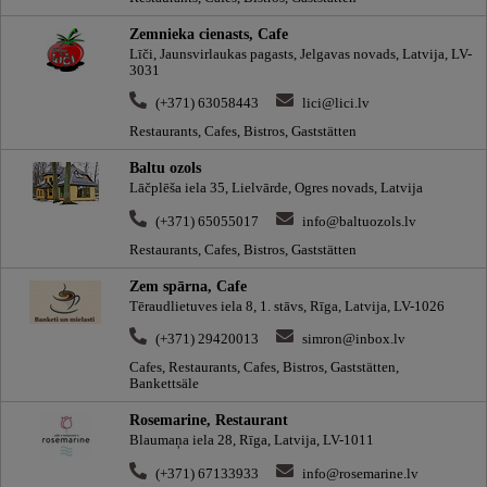
Zemnieka cienasts, Cafe
Līči, Jaunsvirlaukas pagasts, Jelgavas novads, Latvija, LV-
3031
(+371) 63058443
lici@lici.lv
Restaurants, Cafes, Bistros, Gaststätten
Baltu ozols
Lāčplēša iela 35, Lielvārde, Ogres novads, Latvija
(+371) 65055017
info@baltuozols.lv
Restaurants, Cafes, Bistros, Gaststätten
Zem spārna, Cafe
Tēraudlietuves iela 8, 1. stāvs, Rīga, Latvija, LV-1026
(+371) 29420013
simron@inbox.lv
Cafes, Restaurants, Cafes, Bistros, Gaststätten,
Bankettsäle
Rosemarine, Restaurant
Blaumaņa iela 28, Rīga, Latvija, LV-1011
(+371) 67133933
info@rosemarine.lv