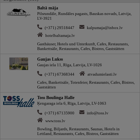
Baltā māja
Pilsrundāle, Rundāles pagasts, Bauskas novads, Latvija,
LV-3921
(+371) 29518447
kalpumaja@inbox.lv
hotelbaltamaja.lv
Gasthäuser, Hotels und Unterkunft, Cafes, Restaurants,
Bankettsäle, Restaurants, Cafes, Bistros, Gaststätten
Gaujas Lukss
Gaujas iela 11, Rīga, Latvija, LV-1026
(+371) 67368344
atvadumielasti.lv
Cafes, Bankettsäle, Totenfeier, Restaurants, Cafes, Bistros,
Gaststätten
Toss Boulinga Halle
Ķengaraga iela 6, Rīga, Latvija, LV-1063
(+371) 67135900
info@toss.lv
www.toss.lv
Bowling, Biljards, Restaurants, Saunas, Hotels in
Lettland, Restaurants, Cafes, Bistros, Gaststätten