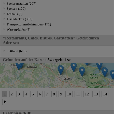
Speiseanstalten (207)
Speisen (100)
Teehaus (8)
Tischdecken (305)
Transportdienstleistungen (171)
Wasserpfeifen (4)
"Restaurants, Cafes, Bistros, Gaststätten" Geteilt durch
Adressen
Lettland (613)
Gefunden auf der Karte :
54 ergebnisse
1
2
3
4
5
6
7
8
9
10
11
12
13
14
Ergebnisse (610)