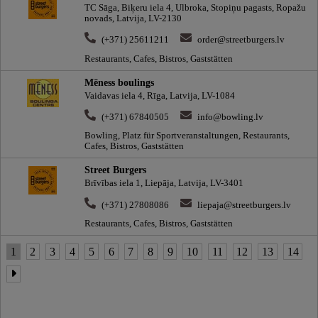
TC Sāga, Biķeru iela 4, Ulbroka, Stopiņu pagasts, Ropažu
novads, Latvija, LV-2130
(+371) 25611211
order@streetburgers.lv
Restaurants, Cafes, Bistros, Gaststätten
Mēness boulings
Vaidavas iela 4, Rīga, Latvija, LV-1084
(+371) 67840505
info@bowling.lv
Bowling, Platz für Sportveranstaltungen, Restaurants,
Cafes, Bistros, Gaststätten
Street Burgers
Brīvības iela 1, Liepāja, Latvija, LV-3401
(+371) 27808086
liepaja@streetburgers.lv
Restaurants, Cafes, Bistros, Gaststätten
1
2
3
4
5
6
7
8
9
10
11
12
13
14