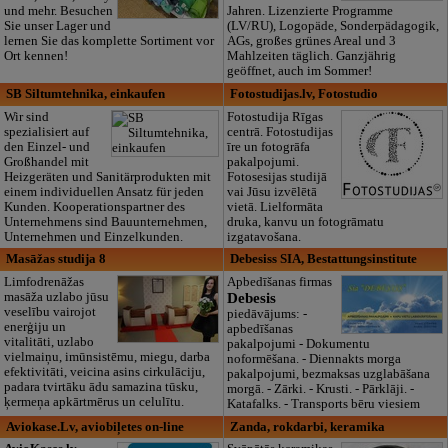
und mehr. Besuchen
Jahren. Lizenzierte Programme
Sie unser Lager und
(LV/RU), Logopäde, Sonderpädagogik,
lernen Sie das komplette Sortiment vor
AGs, großes grünes Areal und 3
Ort kennen!
Mahlzeiten täglich. Ganzjährig
geöffnet, auch im Sommer!
SB Siltumtehnika, einkaufen
Fotostudijas.lv, Fotostudio
Wir sind
Fotostudija Rīgas
spezialisiert auf
centrā. Fotostudijas
den Einzel- und
īre un fotogrāfa
Großhandel mit
pakalpojumi.
Heizgeräten und Sanitärprodukten mit
Fotosesijas studijā
einem individuellen Ansatz für jeden
vai Jūsu izvēlētā
Kunden. Kooperationspartner des
vietā. Lielformāta
Unternehmens sind Bauunternehmen,
druka, kanvu un fotogrāmatu
Unternehmen und Einzelkunden.
izgatavošana.
Masāžas studija 8
Debesiss SIA, Bestattungsinstitute
Limfodrenāžas
Apbedīšanas firmas
masāža uzlabo jūsu
Debesis
veselību vairojot
piedāvājums: -
enerģiju un
apbedīšanas
vitalitāti, uzlabo
pakalpojumi - Dokumentu
vielmaiņu, imūnsistēmu, miegu, darba
noformēšana. - Diennakts morga
efektivitāti, veicina asins cirkulāciju,
pakalpojumi, bezmaksas uzglabāšana
padara tvirtāku ādu samazina tūsku,
morgā. - Zārki. - Krusti. - Pārklāji. -
ķermeņa apkārtmērus un celulītu.
Katafalks. - Transports bēru viesiem
Aviokase.Lv, aviobiļetes on-line
Zanda, rokdarbi, keramika