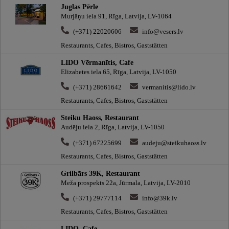
Juglas Pērle
Murjāņu iela 91, Rīga, Latvija, LV-1064
(+371) 22020606
info@vesers.lv
Restaurants, Cafes, Bistros, Gaststätten
LIDO Vērmanītis, Cafe
Elizabetes iela 65, Rīga, Latvija, LV-1050
(+371) 28661642
vermanitis@lido.lv
Restaurants, Cafes, Bistros, Gaststätten
Steiku Haoss, Restaurant
Audēju iela 2, Rīga, Latvija, LV-1050
(+371) 67225699
audeju@steikuhaoss.lv
Restaurants, Cafes, Bistros, Gaststätten
Grilbārs 39K, Restaurant
Meža prospekts 22a, Jūrmala, Latvija, LV-2010
(+371) 29777114
info@39k.lv
Restaurants, Cafes, Bistros, Gaststätten
LIDO, Cafe