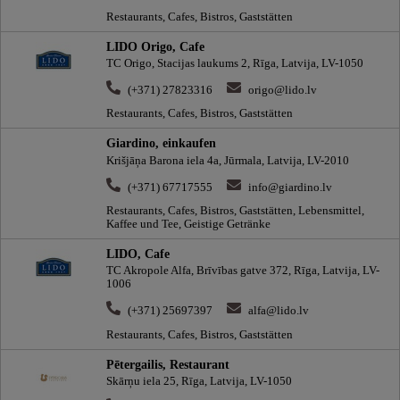
Restaurants, Cafes, Bistros, Gaststätten
LIDO Origo, Cafe
TC Origo, Stacijas laukums 2, Rīga, Latvija, LV-1050
(+371) 27823316
origo@lido.lv
Restaurants, Cafes, Bistros, Gaststätten
Giardino, einkaufen
Krišjāņa Barona iela 4a, Jūrmala, Latvija, LV-2010
(+371) 67717555
info@giardino.lv
Restaurants, Cafes, Bistros, Gaststätten, Lebensmittel,
Kaffee und Tee, Geistige Getränke
LIDO, Cafe
TC Akropole Alfa, Brīvības gatve 372, Rīga, Latvija, LV-
1006
(+371) 25697397
alfa@lido.lv
Restaurants, Cafes, Bistros, Gaststätten
Pētergailis, Restaurant
Skārņu iela 25, Rīga, Latvija, LV-1050