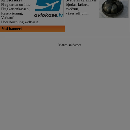
AvioKases.lv
.
Svēpētās keramikas
Flugkarten on-line,
bļodas, krūzes,
Flugkartenkassen,
svečturi,
Reservierung,
vāzes,adījumi.
Verkauf.
Hotelbuchung weltweit.
Visi banneri
Manas sīkdatnes