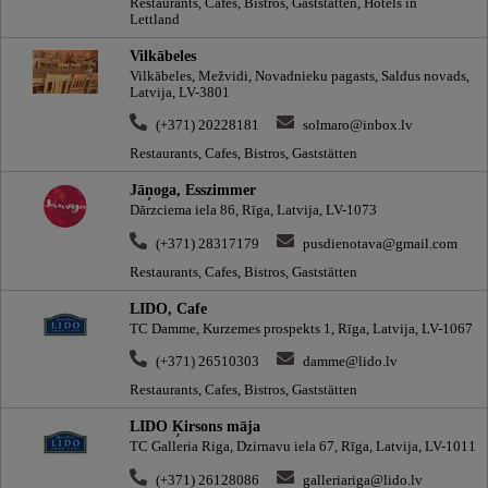
Restaurants, Cafes, Bistros, Gaststätten, Hotels in
Lettland
Vilkābeles
Vilkābeles, Mežvidi, Novadnieku pagasts, Saldus novads,
Latvija, LV-3801
(+371) 20228181
solmaro@inbox.lv
Restaurants, Cafes, Bistros, Gaststätten
Jāņoga, Esszimmer
Dārzciema iela 86, Rīga, Latvija, LV-1073
(+371) 28317179
pusdienotava@gmail.com
Restaurants, Cafes, Bistros, Gaststätten
LIDO, Cafe
TC Damme, Kurzemes prospekts 1, Rīga, Latvija, LV-1067
(+371) 26510303
damme@lido.lv
Restaurants, Cafes, Bistros, Gaststätten
LIDO Ķirsons māja
TC Galleria Riga, Dzirnavu iela 67, Rīga, Latvija, LV-1011
(+371) 26128086
galleriariga@lido.lv