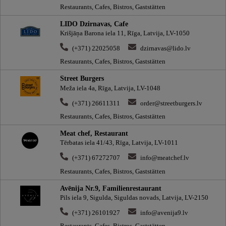
Restaurants, Cafes, Bistros, Gaststätten
LIDO Dzirnavas, Cafe
Krišjāņa Barona iela 11, Rīga, Latvija, LV-1050
(+371) 22025058
dzirnavas@lido.lv
Restaurants, Cafes, Bistros, Gaststätten
Street Burgers
Meža iela 4a, Rīga, Latvija, LV-1048
(+371) 26611311
order@streetburgers.lv
Restaurants, Cafes, Bistros, Gaststätten
Meat chef, Restaurant
Tērbatas iela 41/43, Rīga, Latvija, LV-1011
(+371) 67272707
info@meatchef.lv
Restaurants, Cafes, Bistros, Gaststätten
Avēnija Nr.9, Familienrestaurant
Pils iela 9, Sigulda, Siguldas novads, Latvija, LV-2150
(+371) 26101927
info@avenija9.lv