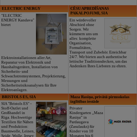
ELECTRIC ENERGY
CĒSU APBEDĪŠANAS
PAKALPOJUMI, SIA
"ELECTRIC
ENERGY Kandava"
Ein würdevoller
bietet
Abschied ohne
Sorgen. Wir
kümmern uns um
alles: komplette
Organisation,
Formalitäten,
Transport und Zubehör. Erreichbar
24/7. Wir bieten auch authentische
Elektroinstallationen aller Art,
lettische Traditionsdecken, um das
Reparatur von Elektronik und
Andenken Ihres Liebsten zu ehren.
Haushaltsgeräten, Installation von
Sicherheits- und
Schwachstromsystemen, Projektierung,
Messungen und
Sicherheitsrisikoanalysen für Ihre
Elektroanlagen.
BRISTOLS ES, SIA
Maza Rasiņa, privātā pirmsskolas
izglītības iestāde
SIA "Bristols ES" -
Stoff-Outlet und
Privater
Großhandel in
Kindergarten „Maza
Riga. Hochwertige
Rasiņa“ in
Textilien für Nähen
Pardaugava
und Produktion:
(Zasulauks) für
Baumwolle, Leinen,
Kinder von 10
Seide, Wolle, Jersey
Monaten bis 6