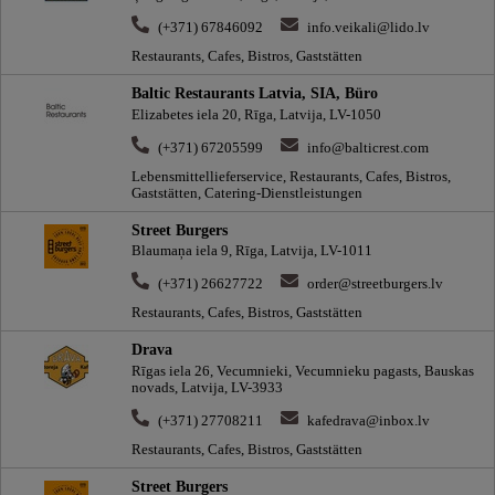
(+371) 67846092
info.veikali@lido.lv
Restaurants, Cafes, Bistros, Gaststätten
Baltic Restaurants Latvia, SIA, Büro
Elizabetes iela 20, Rīga, Latvija, LV-1050
(+371) 67205599
info@balticrest.com
Lebensmittellieferservice, Restaurants, Cafes, Bistros,
Gaststätten, Catering-Dienstleistungen
Street Burgers
Blaumaņa iela 9, Rīga, Latvija, LV-1011
(+371) 26627722
order@streetburgers.lv
Restaurants, Cafes, Bistros, Gaststätten
Drava
Rīgas iela 26, Vecumnieki, Vecumnieku pagasts, Bauskas
novads, Latvija, LV-3933
(+371) 27708211
kafedrava@inbox.lv
Restaurants, Cafes, Bistros, Gaststätten
Street Burgers