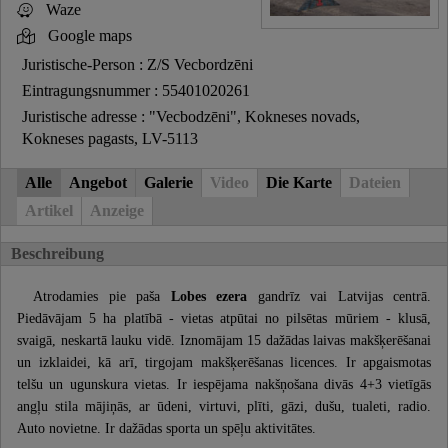
Waze
Google maps
Juristische-Person : Z/S Vecbordzēni
Eintragungsnummer : 55401020261
Juristische adresse : "Vecbodzēni", Kokneses novads,
Kokneses pagasts, LV-5113
Alle
Angebot
Galerie
Video
Die Karte
Dateien
Artikel
Anzeige
Beschreibung
Atrodamies pie paša
Lobes ezera
gandrīz vai Latvijas centrā.
Piedāvājam 5 ha platībā - vietas atpūtai no pilsētas mūriem - klusā,
svaigā, neskartā lauku vidē. Iznomājam 15 dažādas laivas makšķerēšanai
un izklaidei, kā arī, tirgojam makšķerēšanas licences. Ir apgaismotas
telšu un ugunskura vietas. Ir iespējama nakšņošana divās 4+3 vietīgās
angļu stila mājiņās, ar ūdeni, virtuvi, plīti, gāzi, dušu, tualeti, radio.
Auto novietne. Ir dažādas sporta un spēļu aktivitātes.