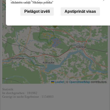
sīkdatnēm sadaļā "Sīkdatņu politika"
Pielāgot izvēli
Apstiprināt visas
Leaflet
|
©
OpenStreetMap
contributors
Statistik:
Ist durchgesehen : 191982
Gezeigt in sucht Ergebnisse : 1154903