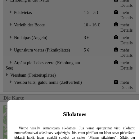
Details
Peldvietas
1.5 - 3 €
mehr
Details
Verleih der Boote
10 - 16 €
mehr
Details
No laipas (Angeln)
3 €
mehr
Details
Ugunskura vietas (Piknikplätze)
5 €
mehr
Details
Atpūta pie Lobes ezera (Erholung am
mehr
See)
Details
Viesībām (Freizeitsplätze)
Viesību telts, galdu noma (Zeltverleih)
mehr
Details
Die Karte
+
Sīkdatnes
−
Vietne viss.lv izmantojam sīkdatnes. Jūs varat apstiprināt visu sīkdatņu
izmantošanai vai atlasīt sev vajadzīgās. Jūs varat pārlūkot un labot savu piekrišanu
jebkurā laikā, lapas apakšā spiežot uz saites "Manas sīkdatnes". Sīkāk par