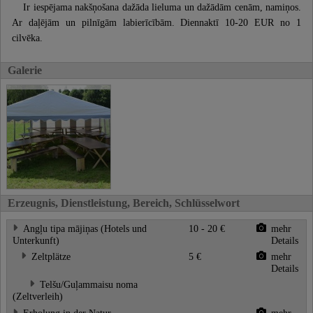
Ir iespējama nakšņošana dažāda lieluma un dažādām cenām, namiņos.
Ar daļējām un pilnīgām labierīcībām. Diennaktī 10-20 EUR no 1
cilvēka.
Galerie
Erzeugnis, Dienstleistung, Bereich, Schlüsselwort
Angļu tipa mājiņas (Hotels und
10 - 20 €
mehr
Unterkunft)
Details
Zeltplätze
5 €
mehr
Details
Telšu/Guļammaisu noma
(Zeltverleih)
Erholung in der Natur
mehr