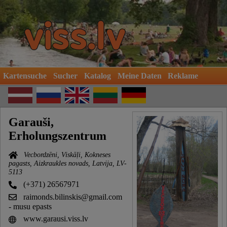
Kartensuche
Sucher
Katalog
Meine Daten
Reklame
Garauši,
Erholungszentrum
Vecbordzēni, Viskāļi, Kokneses
pagasts, Aizkraukles novads, Latvija, LV-
5113
(+371) 26567971
raimonds.bilinskis@gmail.com
- musu epasts
www.garausi.viss.lv