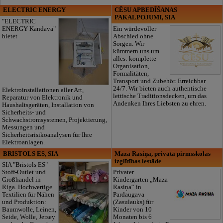
ELECTRIC ENERGY
CĒSU APBEDĪŠANAS
PAKALPOJUMI, SIA
"ELECTRIC
ENERGY Kandava"
Ein würdevoller
bietet
Abschied ohne
Sorgen. Wir
kümmern uns um
alles: komplette
Organisation,
Formalitäten,
Transport und Zubehör. Erreichbar
24/7. Wir bieten auch authentische
Elektroinstallationen aller Art,
lettische Traditionsdecken, um das
Reparatur von Elektronik und
Andenken Ihres Liebsten zu ehren.
Haushaltsgeräten, Installation von
Sicherheits- und
Schwachstromsystemen, Projektierung,
Messungen und
Sicherheitsrisikoanalysen für Ihre
Elektroanlagen.
BRISTOLS ES, SIA
Maza Rasiņa, privātā pirmsskolas
izglītības iestāde
SIA "Bristols ES" -
Stoff-Outlet und
Privater
Großhandel in
Kindergarten „Maza
Riga. Hochwertige
Rasiņa“ in
Textilien für Nähen
Pardaugava
und Produktion:
(Zasulauks) für
Baumwolle, Leinen,
Kinder von 10
Seide, Wolle, Jersey
Monaten bis 6