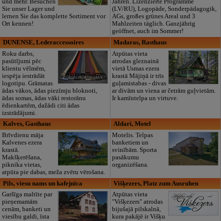
und mehr. Besuchen
Jahren. Lizenzierte Programme
Sie unser Lager und
(LV/RU), Logopäde, Sonderpädagogik,
lernen Sie das komplette Sortiment vor
AGs, großes grünes Areal und 3
Ort kennen!
Mahlzeiten täglich. Ganzjährig
geöffnet, auch im Sommer!
DUNENSE, Lederaccessoires
Madaras, Rasthaus
Roku darbs,
Atpūtas vieta
pasūtījumi pēc
atrodas gleznainā
klientu vēlmēm,
vietā Usmas ezera
iespēja iestrādāt
krastā Mājiņā ir trīs
logotipu. Grāmatas
guļamistabas - divas
ādas vākos, ādas piezīmju bloknoti,
ar divām un viena ar četrām guļvietām.
ādas somas, ādas vāki restorānu
Ir kamīntelpa un virtuve.
ēdienkartēm, dažādi citi ādas
izstrādājumi.
Kalves, Gasthaus
Aldari, Motel
Brīvdienu māja
Motelis. Telpas
Kalvenes ezera
banketiem un
krastā.
svinībām. Sporta
Makšķerēšana,
pasākumu
piknika vietas,
organizēšana.
atpūta pie dabas, meža zvēru vērošana.
Pils, viesu nams un kafejnīca
Višķezers, Platz zum Ausruhen
Garšīga maltīte par
Atpūtas vieta
pieņemamām
"Višķezers" atrodas
cenām, banketi un
bijušajā pilskalnā,
viesību galdi, īsta
kura pakājē ir Višķu