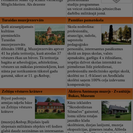
Permanent Make Up schafft vielseitige
profesionālās
Möglichkeiten. Als dezente
studiju programmas
un veicot zinātniskās pētniecības
darbību militārajā jomā.
Turaidas muzejrezervāts
Pamūšas pamatskola
Īpaši aizsargājamais
Skola nodrošina:
kultūras
profesionālu,
piemineklis
atsaucīgu, radošu,
Turaidas
saprotošu
muzejrezervāts
pedagoģisko
dibināts 1988.g. Muzejrezervāts aptver
personālu, interesantus pasākumus
41 ha plašu teritoriju, kurā atrodas 37
skolā un ārpus skolas, valsts
vēstures ēkas un būves. Tā teritorija
apmaksātu, garšīgu 4 x ēdināšanu,
bagāta ar arheoloģijas, arhitektūras,
iespēju dzīvot skolas internātā no
vēstures un mākslas pieminekļiem, kuri
pirmdienas līdz piektdienai,
stāsta par notikumiem tūkstoš gadu
profesionālu medicīnisko aprūpi skolā,
garumā, sākot ar 11. gs.&nbsp;
skolēni no 1.-9.klasei un Arodklašu
skolēni saņem 100% ceļa izdevumu
kompensāciju.
Zeltiņu vēstures krātuve
Aktieru Amtmaņu muzejs - Zvanītāju
Bukas, Museum
Bijusī padomju
armijas raķešu bāze
Kāzu izklaides
un Zeltiņu vēstures
“Skroderdienas
krātuve
Silmačos” gaisotnē,
lomu sižeta rotaļas
jaunāko klašu
(muzejs).&nbsp;Bijušais īpaši
skolēniem, dzejas lasījumi, muzeja
slepenais militārais objekts vēl šodien
ekspozīcijas, ģimenes istaba, Alfreda
glabā daudz nezināmas un interesantas