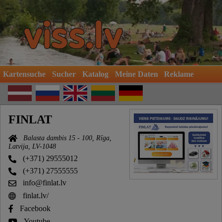
Kartensuche
Sucher
Katalog
Meine Daten
Reklame
FINLAT
Balasta dambis 15 - 100, Rīga,
Latvija, LV-1048
(+371) 29555012
(+371) 27555555
info@finlat.lv
finlat.lv/
Facebook
Youtube