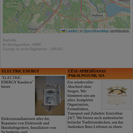
Leaflet
|
©
OpenStreetMap
contributors
Statistik:
Ist durchgesehen : 8488
Gezeigt in sucht Ergebnisse : 100205
ELECTRIC ENERGY
CĒSU APBEDĪŠANAS
PAKALPOJUMI, SIA
"ELECTRIC
ENERGY Kandava"
Ein würdevoller
bietet
Abschied ohne
Sorgen. Wir
kümmern uns um
alles: komplette
Organisation,
Formalitäten,
Transport und Zubehör. Erreichbar
24/7. Wir bieten auch authentische
Elektroinstallationen aller Art,
lettische Traditionsdecken, um das
Reparatur von Elektronik und
Andenken Ihres Liebsten zu ehren.
Haushaltsgeräten, Installation von
Sicherheits- und