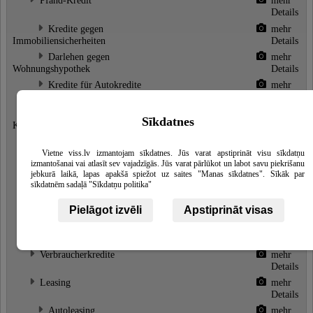
Pfand-Kredit
mehr
Details
Kredite gegen
mehr
Immobiliensicherheiten
Details
Darlehen gegen
mehr
Wohnungshypothek
Details
Kredite für Autokredite
mehr
Details
Online-Kredite, Online-
mehr
Sīkdatnes
Kreditvergabe
Details
Darlehen, Darlehensrefinanzierung
mehr
Details
Vietne viss.lv izmantojam sīkdatnes. Jūs varat apstiprināt visu sīkdatņu
izmantošanai vai atlasīt sev vajadzīgās. Jūs varat pārlūkot un labot savu piekrišanu
Refinanzierung
mehr
jebkurā laikā, lapas apakšā spiežot uz saites "Manas sīkdatnes". Sīkāk par
Details
sīkdatnēm sadaļā "Sīkdatņu politika"
Business-Darlehen
mehr
Details
Pielāgot izvēli
Apstiprināt visas
Rücknahme durch Gerichtsvollzieher
mehr
Details
Verbraucherkredite
mehr
Details
Leasing
mehr
Details
Autoleasing
mehr