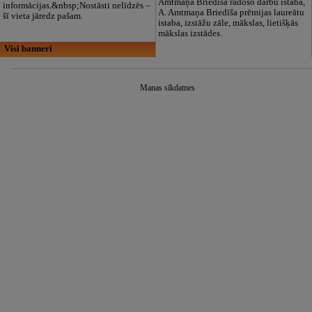
Amtmaņa Briedīša radošo darbu istaba,
informācijas.&nbsp;Nostāsti nelīdzēs –
A. Amtmaņa Briedīša prēmijas laureātu
šī vieta jāredz pašam.
istaba, izstāžu zāle, mākslas, lietišķās
mākslas izstādes.
Visi banneri
Manas sīkdatnes