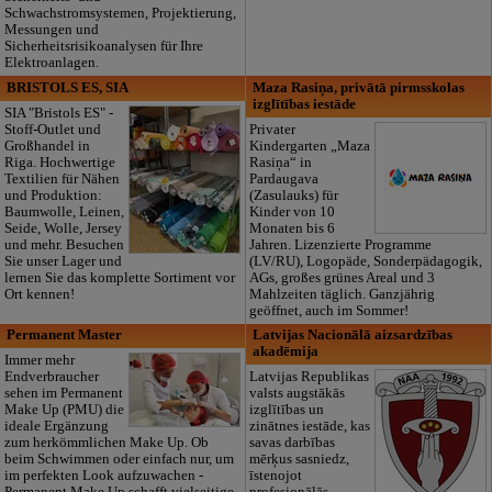
Schwachstromsystemen, Projektierung,
Messungen und
Sicherheitsrisikoanalysen für Ihre
Elektroanlagen.
BRISTOLS ES, SIA
Maza Rasiņa, privātā pirmsskolas
izglītības iestāde
SIA "Bristols ES" -
Stoff-Outlet und
Privater
Großhandel in
Kindergarten „Maza
Riga. Hochwertige
Rasiņa“ in
Textilien für Nähen
Pardaugava
und Produktion:
(Zasulauks) für
Baumwolle, Leinen,
Kinder von 10
Seide, Wolle, Jersey
Monaten bis 6
und mehr. Besuchen
Jahren. Lizenzierte Programme
Sie unser Lager und
(LV/RU), Logopäde, Sonderpädagogik,
lernen Sie das komplette Sortiment vor
AGs, großes grünes Areal und 3
Ort kennen!
Mahlzeiten täglich. Ganzjährig
geöffnet, auch im Sommer!
Permanent Master
Latvijas Nacionālā aizsardzības
akadēmija
Immer mehr
Endverbraucher
Latvijas Republikas
sehen im Permanent
valsts augstākās
Make Up (PMU) die
izglītības un
ideale Ergänzung
zinātnes iestāde, kas
zum herkömmlichen Make Up. Ob
savas darbības
beim Schwimmen oder einfach nur, um
mērķus sasniedz,
im perfekten Look aufzuwachen -
īstenojot