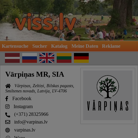
Kartensuche
Sucher
Katalog
Meine Daten
Reklame
Vārpiņas MR, SIA
Vārpiņas, Zeltiņi, Bilskas pagasts,
Smiltenes novads, Latvija, LV-4706
Facebook
Instagram
(+371) 28325966
info@varpinas.lv
varpinas.lv
Waze