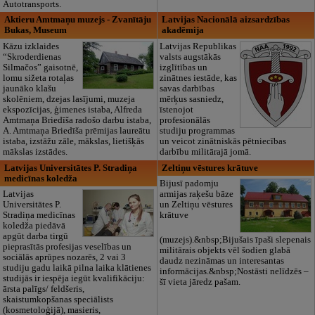
Autotransports.
Aktieru Amtmaņu muzejs - Zvanītāju
Latvijas Nacionālā aizsardzības
Bukas, Museum
akadēmija
Kāzu izklaides
Latvijas Republikas
“Skroderdienas
valsts augstākās
Silmačos” gaisotnē,
izglītības un
lomu sižeta rotaļas
zinātnes iestāde, kas
jaunāko klašu
savas darbības
skolēniem, dzejas lasījumi, muzeja
mērķus sasniedz,
ekspozīcijas, ģimenes istaba, Alfreda
īstenojot
Amtmaņa Briedīša radošo darbu istaba,
profesionālās
A. Amtmaņa Briedīša prēmijas laureātu
studiju programmas
istaba, izstāžu zāle, mākslas, lietišķās
un veicot zinātniskās pētniecības
mākslas izstādes.
darbību militārajā jomā.
Latvijas Universitātes P. Stradiņa
Zeltiņu vēstures krātuve
medicīnas koledža
Bijusī padomju
Latvijas
armijas raķešu bāze
Universitātes P.
un Zeltiņu vēstures
Stradiņa medicīnas
krātuve
koledža piedāvā
apgūt darba tirgū
(muzejs).&nbsp;Bijušais īpaši slepenais
pieprasītās profesijas veselības un
militārais objekts vēl šodien glabā
sociālās aprūpes nozarēs, 2 vai 3
daudz nezināmas un interesantas
studiju gadu laikā pilna laika klātienes
informācijas.&nbsp;Nostāsti nelīdzēs –
studijās ir iespēja iegūt kvalifikāciju:
šī vieta jāredz pašam.
ārsta palīgs/ feldšeris,
skaistumkopšanas speciālists
(kosmetoloģijā), masieris,