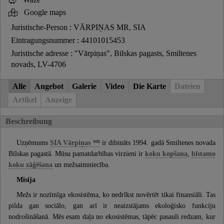
Google maps
Juristische-Person : VĀRPIŅAS MR, SIA
Eintragungsnummer : 44101015453
Juristische adresse : "Vārpiņas", Bilskas pagasts, Smiltenes
novads, LV-4706
Alle
Angebot
Galerie
Video
Die Karte
Dateien
Artikel
Anzeige
Beschreibung
Uzņēmums
SIA Vārpiņas ᴹᴿ
ir dibināts 1994. gadā Smiltenes novada
Bilskas pagastā. Mūsu pamatdarbības virzieni ir
koku kopšana
,
bīstamo
koku zāģēšana
un mežsaimniecība.
Misija
Mežs ir nozīmīga ekosistēma, ko nedrīkst novērtēt tikai finansiāli. Tas
pilda gan sociālo, gan arī ir neaizstājams ekoloģisko funkciju
nodrošināšanā. Mēs esam daļa no ekosistēmas, tāpēc pasauli redzam, kur