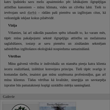
katrs īpašnieks savu mežu apsaimnieko pēc labākajiem ilgtspējīgas
attīstības kanoniem – mūsu klimata, vides un cilvēku labā. Tieši to
ievērojam savā
darbā
– rādām paši piemēru un izglītojam citus, kā
veiksmīgāk iekļaut kokus pilsētvidē.
Vīzija
Vēlamies, lai arī nākošās paaudzes spētu izbaudīt to, ko varam mēs,
tāpēc mūsu pakalpojumi sekmē ilgtspējīgu attīstību un mežainuma
saglabāšanos, tostarp ar savu piemēru un zināšanām sekmējam
sabiedrības izglītošanos ekoloģiskā nospieduma samazināšanā.
Vērtības
Mūsu galvenā vērtība ir individuāla un niansēta pieeja katra klienta
ieceru realizēšanā, izslēdzot konveijera principu. Tieši tāpēc svarīgs ir
komandas darbs, iesaistot gan mūsu uzņēmuma profesionāļus, gan arī
mūsu klientus. Tādas vērtības kā kvalitāte, sinerģija un savstarpēja
izpratne būs pamatakmeņi kopīgi uzstādīto mērķu sasniegšanā.
Galerie
Baumpflegedienste