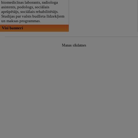
biomedicīnas laborants, radiologa
asistents, podologs, sociālais
aprūpētājs, sociālais rehabilitētājs.
Studijas par valsts budžeta līdzekļiem
un maksas programmas.
Visi banneri
Manas sīkdatnes