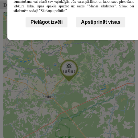
izmantošanai vai atlasīt sev vajadzīgās. Jūs varat pārlūkot un labot savu piekrišanu
Die Karte
jebkurā laikā, lapas apakšā spiežot uz saites "Manas sīkdatnes". Sīkāk par
sīkdatnēm sadaļā "Sīkdatņu politika"
+
Pielāgot izvēli
Apstiprināt visas
−