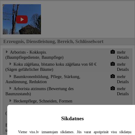
Erzeugnis, Dienstleistung, Bereich, Schlüsselwort
Arborists - Kokkopis.
mehr
(Baumpflegedienste, Baumpflege)
Details
Koku zāģēšana, bīstamo koku zāģēšana
von 60 €
mehr
(Sägen gefährlicher Bäume)
Details
Baumkronenbildung, Pflege, Stärkung,
mehr
Ausdünnung, Reduktion
Details
Arborista atzinums (Bewertung des
mehr
Baumzustands)
Details
Heckenpflege, Schneiden, Formen
Arborista atzinums
(Baumgefahrenerhebung)
Sīkdatnes
Installation von
Baumsicherungssystemen für beschädigte,
unsichere Bäume
Vietne viss.lv izmantojam sīkdatnes. Jūs varat apstiprināt visu sīkdatņu