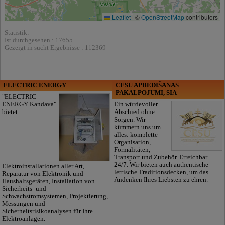
Leaflet
|
©
OpenStreetMap
contributors
Statistik:
Ist durchgesehen : 17655
Gezeigt in sucht Ergebnisse : 112369
ELECTRIC ENERGY
CĒSU APBEDĪŠANAS
PAKALPOJUMI, SIA
"ELECTRIC
ENERGY Kandava"
Ein würdevoller
bietet
Abschied ohne
Sorgen. Wir
kümmern uns um
alles: komplette
Organisation,
Formalitäten,
Transport und Zubehör. Erreichbar
24/7. Wir bieten auch authentische
Elektroinstallationen aller Art,
lettische Traditionsdecken, um das
Reparatur von Elektronik und
Andenken Ihres Liebsten zu ehren.
Haushaltsgeräten, Installation von
Sicherheits- und
Schwachstromsystemen, Projektierung,
Messungen und
Sicherheitsrisikoanalysen für Ihre
Elektroanlagen.