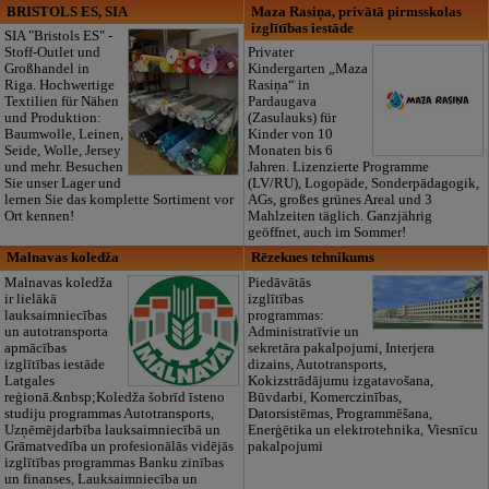
BRISTOLS ES, SIA
Maza Rasiņa, privātā pirmsskolas
izglītības iestāde
SIA "Bristols ES" -
Stoff-Outlet und
Privater
Großhandel in
Kindergarten „Maza
Riga. Hochwertige
Rasiņa“ in
Textilien für Nähen
Pardaugava
und Produktion:
(Zasulauks) für
Baumwolle, Leinen,
Kinder von 10
Seide, Wolle, Jersey
Monaten bis 6
und mehr. Besuchen
Jahren. Lizenzierte Programme
Sie unser Lager und
(LV/RU), Logopäde, Sonderpädagogik,
lernen Sie das komplette Sortiment vor
AGs, großes grünes Areal und 3
Ort kennen!
Mahlzeiten täglich. Ganzjährig
geöffnet, auch im Sommer!
Malnavas koledža
Rēzeknes tehnikums
Malnavas koledža
Piedāvātās
ir lielākā
izglītības
lauksaimniecības
programmas:
un autotransporta
Administratīvie un
apmācības
sekretāra pakalpojumi, Interjera
izglītības iestāde
dizains, Autotransports,
Latgales
Kokizstrādājumu izgatavošana,
reģionā.&nbsp;Koledža šobrīd īsteno
Būvdarbi, Komerczinības,
studiju programmas Autotransports,
Datorsistēmas, Programmēšana,
Uzņēmējdarbība lauksaimniecībā un
Enerģētika un elektrotehnika, Viesnīcu
Grāmatvedība un profesionālās vidējās
pakalpojumi
izglītības programmas Banku zinības
un finanses, Lauksaimniecība un