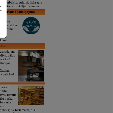
lais atbalsts, pulciņi, liela zaļa
x ēdināšana. Strādājam visu gadu!
ai
šā
 apbedīšanas pakalpojumi
umu
kumentu
 visus bērēm
piederumi,
a
ģenta
ājam.
les
izstrādājam
ndividuālus
s kā arī
ltācijas
Dizains,
 kvalitāte!
 neka 30
vāktu
avās, uzturu
bišu vaska
išu vaska
bas
putekšņus, bišu maizi, bišu