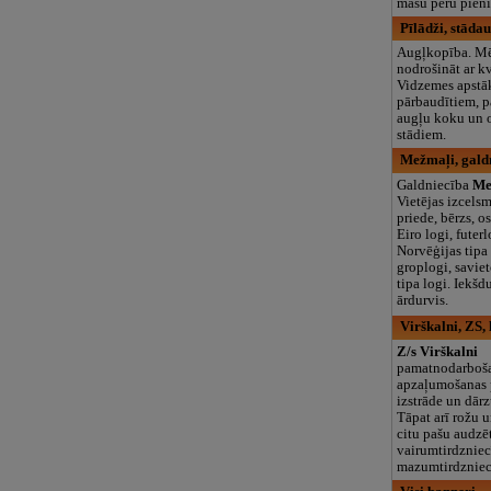
māšu peru pieni
Pīlādži, stāda
Augļkopība. Mēr
nodrošināt ar kv
Vidzemes apstā
pārbaudītiem, 
augļu koku un 
stādiem.
Mežmaļi, gald
Galdniecība
Me
Vietējas izcelsm
priede, bērzs, o
Eiro logi, futerl
Norvēģijas tipa 
groplogi, saviet
tipa logi. Iekšd
ārdurvis.
Virškalni, ZS,
Z/s Virškalni
pamatnodarboša
apzaļumošanas 
izstrāde un dārz
Tāpat arī rožu 
citu pašu audzē
vairumtirdzniec
mazumtirdzniec