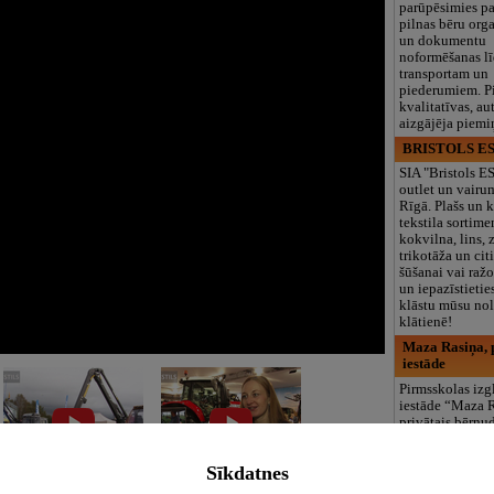
parūpēsimies p
pilnas bēru org
un dokumentu
noformēšanas l
transportam un
piederumiem. Pi
kvalitatīvas, au
aizgājēja piemi
BRISTOLS ES
SIA "Bristols 
outlet un vairu
Rīgā. Plašs un k
tekstila sortime
kokvilna, lins, z
trikotāža un ci
šūšanai vai ražo
un iepazīstietie
klāstu mūsu nol
klātienē!
Maza Rasiņa, p
iestāde
Pirmsskolas izg
iestāde “Maza 
privātais bērnu
Pārdaugavā, Za
bērniem no 10
Sīkdatnes
līdz 6 gadiem. 
programmas (L