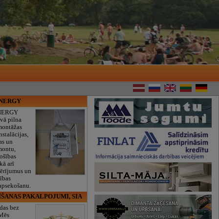
ENERGY
NERGY
vā pilna
montāžas
nstalācijas,
as un
montu,
rošības
kā arī
mērījumus un
ības
 apsekošanu.
ĪŠANAS PAKALPOJUMI, SIA
das bez
 Mēs