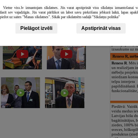
logopēds, speciā
teritorija un 3
Vietne viss.lv izmantojam sīkdatnes. Jūs varat apstiprināt visu sīkdatņu izmantošanai v
tlasīt sev vajadzīgās. Jūs varat pārlūkot un labot savu piekrišanu jebkurā laikā, lapas apak
Gaišos toņos,
piežot uz saites "Manas sīkdatnes". Sīkāk par sīkdatnēm sadaļā "Sīkdatņu politika"
Bēru pakalpoj
komplekss, do
Pielāgot izvēli
Apstiprināt visas
noformēšana un
nepieciešamos 
diennakts morg
pakalpojumi, a
izsaukums uz m
Reness R, mēbe
Reness R
. Mēs 
un realizējam i
mēbeļu projektu
sniedzam konsu
telpu interjera
papildināšanā. 
funkcionalitāte,
Piedāvā: Vairāk
veidu medus ie
Latvijas bišu dr
bagātinātājus, 
ziedes, 100% b
sveces, biškopī
produktus (zied