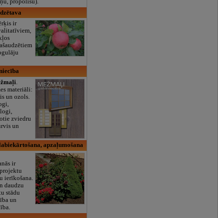
ņu, propolisu).
udzētava
ķis ir
alitatīviem,
kļos
pašaudzētiem
ogulāju
niecība
žmaļi
.
es materiāli:
sis un ozols.
ogi,
logi,
otie zviedru
urvis un
 labiekārtošana, apzaļumošana
nās ir
projektu
u ierīkošana.
un daudzu
tu stādu
ība un
ība.