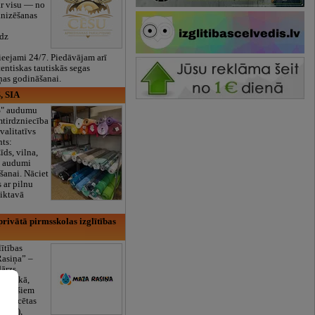
ar visu — no
anizēšanas
īdz
eejami 24/7. Piedāvājam arī
tentiskas tautiskās segas
ņas godināšanai.
, SIA
ES" audumu
mtirdzniecība
valitatīvs
nts:
īds, vilna,
ti audumi
šanai. Nāciet
s ar pilnu
iktavā
rivātā pirmsskolas izglītības
lītības
Rasiņa” –
dārzs
sulaukā,
 mēnešiem
Licencētas
V/RU),