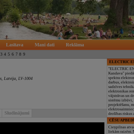
Lasītava
Mani dati
Reklāma
3
4
5
6
7
8
9
ELECTRIC 
"ELECTRIC E
Kandava" piedā
spektra elektro
s, Latvija, LV-1004
darbus, elektroi
sadzīves tehnik
elektronikas re
vājstrāvas un d
sistēmu izbūvi, 
projektēšanu, 
elektrosaimniec
Sludinājumi
drošības riskus
CĒSU APBED
Cieņpilnas atva
liekām raizēm.