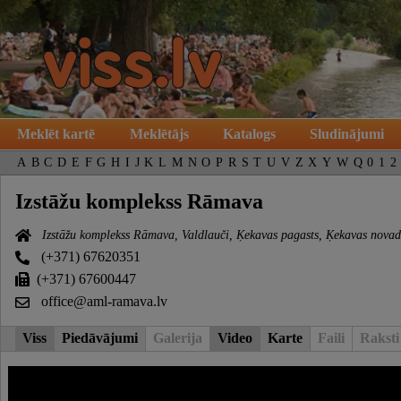
Meklēt kartē
Meklētājs
Katalogs
Sludinājumi
A
B
C
D
E
F
G
H
I
J
K
L
M
N
O
P
R
S
T
U
V
Z
X
Y
W
Q
0
1
2
Izstāžu komplekss Rāmava
Izstāžu komplekss Rāmava, Valdlauči, Ķekavas pagasts, Ķekavas novad
(+371) 67620351
(+371) 67600447
office@aml-ramava.lv
Viss
Piedāvājumi
Galerija
Video
Karte
Faili
Raksti