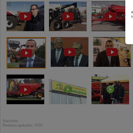
a
s
Statistika :
Produkts apskatīts: 3558