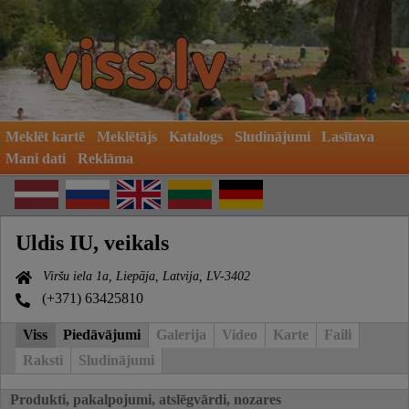
Meklēt kartē
Meklētājs
Katalogs
Sludinājumi
Lasītava
Mani dati
Reklāma
Uldis IU, veikals
Viršu iela 1a, Liepāja, Latvija, LV-3402
(+371) 63425810
Viss
Piedāvājumi
Galerija
Video
Karte
Faili
Raksti
Sludinājumi
Produkti, pakalpojumi, atslēgvārdi, nozares