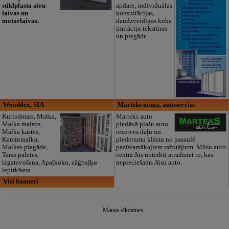
stiklplasta airu
apdare, individuālas
laivas un
konsultācijas,
motorlaivas.
daudzveidīgas koka
imitāciju tekstūras
un piegāde.
Wood4ex, SIA
Marteks noma, autoserviss
Kurināmais, Malka,
Marteks auto
Malka maisos,
piedāvā plašu auto
Malka kastēs,
rezerves daļu un
Kamīnmalka,
piederumu klāstu no pasaulē
Malkas piegāde,
pazīstamākajiem ražotājiem. Mūsu auto
Taras paletes,
centrā Jūs noteikti atradīsiet to, kas
izgatavošana, Apaļkoku, zāģbaļķu
nepieciešams Jūsu auto.
iepirkšana.
Visi banneri
Manas sīkdatnes