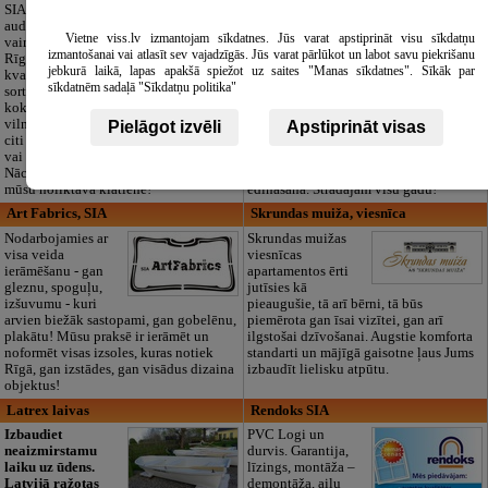
izglītības iestāde
SIA "Bristols ES"
audumu outlet un
Pirmsskolas
Vietne viss.lv izmantojam sīkdatnes. Jūs varat apstiprināt visu sīkdatņu
vairumtirdzniecība
izglītības iestāde
izmantošanai vai atlasīt sev vajadzīgās. Jūs varat pārlūkot un labot savu piekrišanu
Rīgā. Plašs un
“Maza Rasiņa” –
jebkurā laikā, lapas apakšā spiežot uz saites "Manas sīkdatnes". Sīkāk par
kvalitatīvs tekstila
privātais bērnudārzs
sīkdatnēm sadaļā "Sīkdatņu politika"
sortiments:
Pārdaugavā,
kokvilna, lins, zīds,
Zasulaukā, bērniem
vilna, trikotāža un
no 10 mēnešiem
Pielāgot izvēli
Apstiprināt visas
citi audumi šūšanai
līdz 6 gadiem. Licencētas programmas
vai ražošanai.
(LV/RU), logopēds, speciālais atbalsts,
Nāciet un iepazīstieties ar pilnu klāstu
pulciņi, liela zaļa teritorija un 3x
mūsu noliktavā klātienē!
ēdināšana. Strādājam visu gadu!
Art Fabrics, SIA
Skrundas muiža, viesnīca
Nodarbojamies ar
Skrundas muižas
visa veida
viesnīcas
ierāmēšanu - gan
apartamentos ērti
gleznu, spoguļu,
jutīsies kā
izšuvumu - kuri
pieaugušie, tā arī bērni, tā būs
arvien biežāk sastopami, gan gobelēnu,
piemērota gan īsai vizītei, gan arī
plakātu! Mūsu praksē ir ierāmēt un
ilgstošai dzīvošanai. Augstie komforta
noformēt visas izsoles, kuras notiek
standarti un mājīgā gaisotne ļaus Jums
Rīgā, gan izstādes, gan visādus dizaina
izbaudīt lielisku atpūtu.
objektus!
Latrex laivas
Rendoks SIA
Izbaudiet
PVC Logi un
neaizmirstamu
durvis. Garantija,
laiku uz ūdens.
līzings, montāža –
Latvijā ražotas
demontāža, aiļu