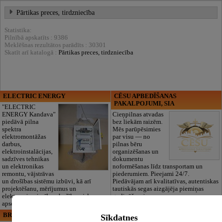
Pārtikas preces, tirdzniecība
Statistika:
Pilnībā apskatīts : 9386
Meklēšnas rezultātos parādīts : 30301
Skatīt arī katalogā :
Pārtikas preces, tirdzniecība
ELECTRIC ENERGY
CĒSU APBEDĪŠANAS
PAKALPOJUMI, SIA
"ELECTRIC
ENERGY Kandava"
Cieņpilnas atvadas
piedāvā pilna
bez liekām raizēm.
spektra
Mēs parūpēsimies
elektromontāžas
par visu — no
darbus,
pilnas bēru
elektroinstalācijas,
organizēšanas un
sadzīves tehnikas
dokumentu
un elektronikas
noformēšanas līdz transportam un
remontu, vājstrāvas
piederumiem. Pieejami 24/7.
un drošības sistēmu izbūvi, kā arī
Piedāvājam arī kvalitatīvas, autentiskas
projektēšanu, mērījumus un
tautiskās segas aizgājēja piemiņas
elektrosaimniecības drošības riskus
godināšanai.
apsekošanu.
BRISTOLS ES, SIA
Maza Rasiņa, privātā pirmsskolas
Sīkdatnes