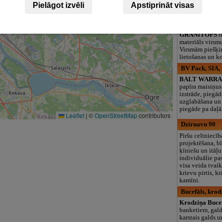
Pielāgot izvēli
Apstiprināt visas
logopēds, speciā
teritorija un 3
Granitops
GRANITOPS
i
materiāls virsm
Virsmām piešķir
lietošanas un k
BV Pack, SIA,
BALT WARR
papīra maisiņus
izstrāde, piegād
uzglabāšana un 
piegāde pa daļ
Leaflet
|
©
OpenStreetMap
contributors
Dzirnavu 90
Piršu celtniecīb
projektēšana, b
ķīniešu un itāļ
individuālie pa
visa veida tvaika
krievu pirtis, k
kamīni.
Bucefāls, krod
Krodziņa Buce
banketiem, gald
karstais galds u