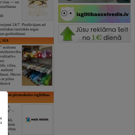
ar visu — no
anizēšanas
īdz
eejami 24/7. Piedāvājam arī
tentiskas tautiskās segas
ņas godināšanai.
, SIA
ES" audumu
mtirdzniecība
valitatīvs
nts:
īds, vilna,
ti audumi
šanai. Nāciet
s ar pilnu
iktavā
rivātā pirmsskolas izglītības
lītības
Rasiņa” –
dārzs
ai
sulaukā,
šā
 mēnešiem
Licencētas
V/RU),