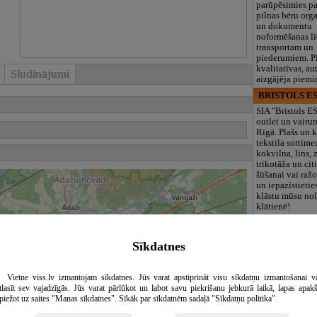
parūpēsimies p
pilnas bēru org
un dokumentu
noformēšanas l
transportam un
piederumiem. Pi
kvalitatīvas, au
Sludinājumi
aizgājēja piemi
BRISTOLS ES
SIA "Bristols 
outlet un vairu
Rīgā. Plašs un k
tekstila sortime
kokvilna, lins, z
trikotāža un ci
šūšanai vai ražo
un iepazīstietie
klāstu mūsu nol
klātienē!
Maza Rasiņa, p
iestāde
Sīkdatnes
Pirmsskolas izg
iestāde “Maza 
privātais bērnu
Vietne viss.lv izmantojam sīkdatnes. Jūs varat apstiprināt visu sīkdatņu izmantošanai v
Pārdaugavā, Za
tlasīt sev vajadzīgās. Jūs varat pārlūkot un labot savu piekrišanu jebkurā laikā, lapas apak
bērniem no 10
piežot uz saites "Manas sīkdatnes". Sīkāk par sīkdatnēm sadaļā "Sīkdatņu politika"
līdz 6 gadiem. 
programmas (L