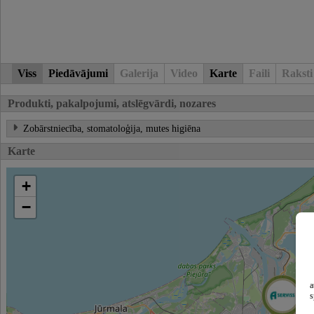
Viss
Piedāvājumi
Galerija
Video
Karte
Faili
Raksti
Produkti, pakalpojumi, atslēgvārdi, nozares
Zobārstniecība, stomatoloģija, mutes higiēna
Karte
+
−
a
s