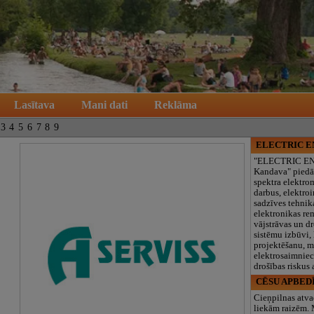
Lasītava
Mani dati
Reklāma
3
4
5
6
7
8
9
ELECTRIC 
"ELECTRIC E
Kandava" piedā
spektra elektro
darbus, elektroi
sadzīves tehnik
elektronikas re
vājstrāvas un d
sistēmu izbūvi, 
projektēšanu, 
elektrosaimniec
drošības riskus
CĒSU APBED
Cieņpilnas atva
liekām raizēm.