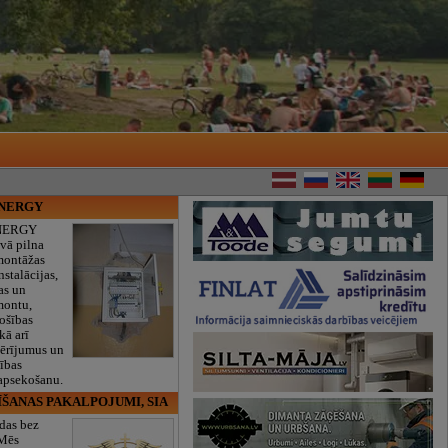
ENERGY
NERGY
vā pilna
montāžas
nstalācijas,
as un
montu,
rošības
kā arī
mērījumus un
ības
 apsekošanu.
ĪŠANAS PAKALPOJUMI, SIA
das bez
 Mēs