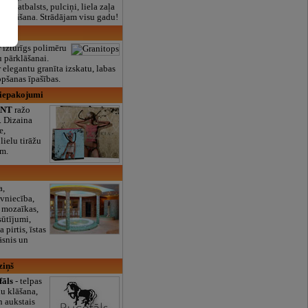
lais atbalsts, pulciņi, liela zaļa
x ēdināšana. Strādājam visu gadu!
r izturīgs polimēru
u pārklāšanai.
 elegantu granīta izskatu, labas
opšanas īpašības.
 iepakojumi
ANT
ražo
. Dizaina
e,
lielu tirāžu
ām.
a,
īvniecība,
u mozaīkas,
sūtījumi,
 pirtis, īstas
rāsnis un
ziņš
fāls
- telpas
u klāšana,
n aukstais