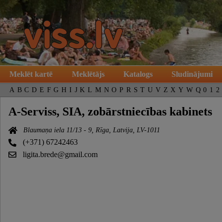
Meklēt kartē
Meklētājs
Katalogs
Sludinājumi
A
B
C
D
E
F
G
H
I
J
K
L
M
N
O
P
R
S
T
U
V
Z
X
Y
W
Q
0
1
2
A-Serviss, SIA, zobārstniecības kabinets
Blaumaņa iela 11/13 - 9, Rīga, Latvija, LV-1011
(+371) 67242463
ligita.brede@gmail.com