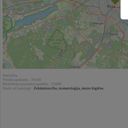
Statistika:
Pilnībā apskatīts : 16100
Meklēšnas rezultātos parādīts : 51608
Skatīt arī katalogā :
Zobārstniecība, stomatoloģija, mutes higiēna