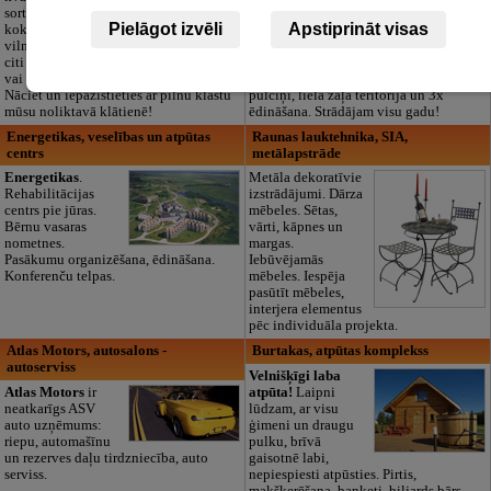
sortiments:
Pārdaugavā,
Pielāgot izvēli
Apstiprināt visas
kokvilna, lins, zīds,
Zasulaukā, bērniem
vilna, trikotāža un
no 10 mēnešiem
citi audumi šūšanai
līdz 6 gadiem. Licencētas programmas
vai ražošanai.
(LV/RU), logopēds, speciālais atbalsts,
Nāciet un iepazīstieties ar pilnu klāstu
pulciņi, liela zaļa teritorija un 3x
mūsu noliktavā klātienē!
ēdināšana. Strādājam visu gadu!
Energetikas, veselības un atpūtas
Raunas lauktehnika, SIA,
centrs
metālapstrāde
Energetikas
.
Metāla dekoratīvie
Rehabilitācijas
izstrādājumi. Dārza
centrs pie jūras.
mēbeles. Sētas,
Bērnu vasaras
vārti, kāpnes un
nometnes.
margas.
Pasākumu organizēšana, ēdināšana.
Iebūvējamās
Konferenču telpas.
mēbeles. Iespēja
pasūtīt mēbeles,
interjera elementus
pēc individuāla projekta.
Atlas Motors, autosalons -
Burtakas, atpūtas komplekss
autoserviss
Velnišķīgi laba
Atlas Motors
ir
atpūta!
Laipni
neatkarīgs ASV
lūdzam, ar visu
auto uzņēmums:
ģimeni un draugu
riepu, automašīnu
pulku, brīvā
un rezerves daļu tirdzniecība, auto
gaisotnē labi,
serviss.
nepiespiesti atpūsties. Pirtis,
makšķerēšana, banketi, biljards bārs.