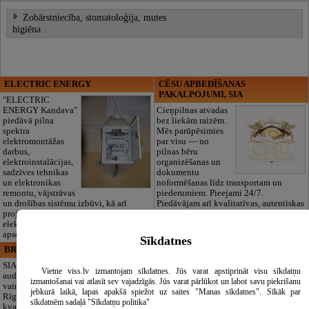
Zobārstniecība, stomatoloģija, mutes
higiēna
ELECTRIC ENERGY
CĒSU APBEDĪŠANAS
PAKALPOJUMI, SIA
"ELECTRIC
ENERGY Kandava"
Cieņpilnas atvadas
piedāvā pilna
bez liekām raizēm.
spektra
Mēs parūpēsimies
elektromontāžas
par visu — no
darbus,
pilnas bēru
elektroinstalācijas,
organizēšanas un
sadzīves tehnikas
dokumentu
un elektronikas
noformēšanas līdz transportam un
remontu, vājstrāvas
piederumiem. Pieejami 24/7.
un drošības sistēmu izbūvi, kā arī
Piedāvājam arī kvalitatīvas, autentiskas
projektēšanu, mērījumus un
tautiskās segas aizgājēja piemiņas
elektrosaimniecības drošības riskus
godināšanai.
apsekošanu.
Sīkdatnes
BRISTOLS ES, SIA
Maza Rasiņa, privātā pirmsskolas
izglītības iestāde
SIA "Bristols ES"
Vietne viss.lv izmantojam sīkdatnes. Jūs varat apstiprināt visu sīkdatņu
audumu outlet un
Pirmsskolas
izmantošanai vai atlasīt sev vajadzīgās. Jūs varat pārlūkot un labot savu piekrišanu
vairumtirdzniecība
izglītības iestāde
jebkurā laikā, lapas apakšā spiežot uz saites "Manas sīkdatnes". Sīkāk par
Rīgā. Plašs un
“Maza Rasiņa” –
sīkdatnēm sadaļā "Sīkdatņu politika"
kvalitatīvs tekstila
privātais bērnudārzs