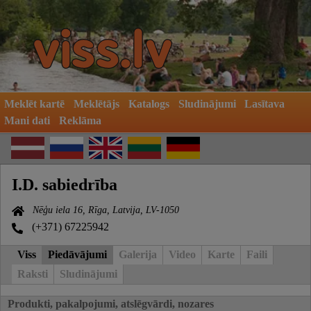
Meklēt kartē
Meklētājs
Katalogs
Sludinājumi
Lasītava
Mani dati
Reklāma
I.D. sabiedrība
Nēģu iela 16, Rīga, Latvija, LV-1050
(+371) 67225942
Viss
Piedāvājumi
Galerija
Video
Karte
Faili
Raksti
Sludinājumi
Produkti, pakalpojumi, atslēgvārdi, nozares