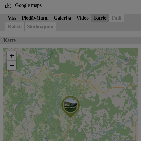
Google maps
Viss
Piedāvājumi
Galerija
Video
Karte
Faili
Raksti
Sludinājumi
Karte
+
−