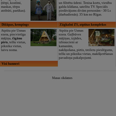
(tērpi, kostīmi,
un filtrētu ūdeni. Tenisa korts, viesību
maskas, tērpu
galda klāšana, satelītu TV. Speciāls
atribūti, parūkas).
piedāvājums divām personām - 30 Ls
(darbadienās). 35 km no Rīgas.
Dižāpas, kempings
Zāgkalni ZS, atpūtas komplekss
Atpūta pie Usmas
Atpūta pie Usmas
ezera, piecvietīga
ezera. Guļbūves
mājiņa,
čigānu
mājiņas, izjādes,
pirts
, telšu vietas,
izbraucieni ar
piknika vietas,
kamanām,
laivu noma.
nakšņošana, pirtis, treileru pieslēgums,
telšu un piknika vietas, makšķerēšanas
pavadoņa pakalpojumi.
Visi banneri
Manas sīkdatnes