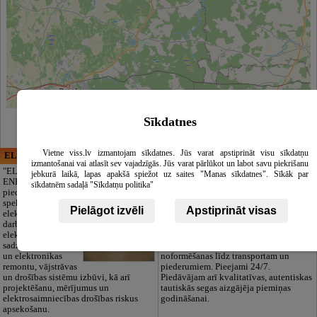
Leaflet
|
©
OpenStreetMap
contributors
Sīkdatnes
Vietne viss.lv izmantojam sīkdatnes. Jūs varat apstiprināt visu sīkdatņu
ELECTRIC ENERGY
CĒSU APBEDĪŠANAS
izmantošanai vai atlasīt sev vajadzīgās. Jūs varat pārlūkot un labot savu piekrišanu
PAKALPOJUMI, SIA
"ELECTRIC
jebkurā laikā, lapas apakšā spiežot uz saites "Manas sīkdatnes". Sīkāk par
ENERGY Kandava"
Cieņpilnas atvadas
sīkdatnēm sadaļā "Sīkdatņu politika"
piedāvā pilna
bez liekām raizēm.
spektra
Mēs parūpēsimies
Pielāgot izvēli
Apstiprināt visas
elektromontāžas
par visu — no
darbus,
pilnas bēru
elektroinstalācijas,
organizēšanas un
sadzīves tehnikas
dokumentu
un elektronikas
noformēšanas līdz transportam un
remontu, vājstrāvas
piederumiem. Pieejami 24/7.
un drošības sistēmu izbūvi, kā arī
Piedāvājam arī kvalitatīvas, autentiskas
projektēšanu, mērījumus un
tautiskās segas aizgājēja piemiņas
elektrosaimniecības drošības riskus
godināšanai.
apsekošanu.