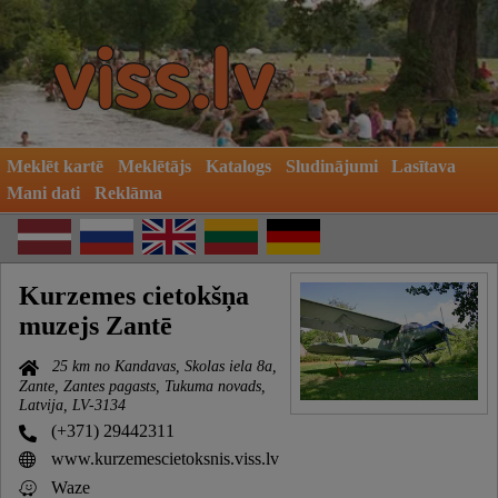
Meklēt kartē
Meklētājs
Katalogs
Sludinājumi
Lasītava
Mani dati
Reklāma
Kurzemes cietokšņa
muzejs Zantē
25 km no Kandavas, Skolas iela 8a,
Zante, Zantes pagasts, Tukuma novads,
Latvija, LV-3134
(+371) 29442311
www.kurzemescietoksnis.viss.lv
Waze