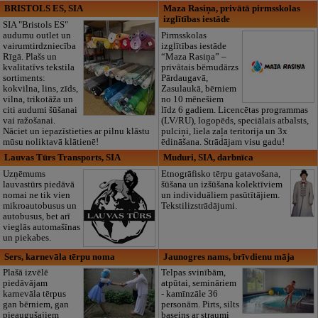
BRISTOLS ES, SIA
Maza Rasiņa, privātā pirmsskolas
izglītības iestāde
SIA "Bristols ES"
audumu outlet un
Pirmsskolas
vairumtirdzniecība
izglītības iestāde
Rīgā. Plašs un
“Maza Rasiņa” –
kvalitatīvs tekstila
privātais bērnudārzs
sortiments:
Pārdaugavā,
kokvilna, lins, zīds,
Zasulaukā, bērniem
vilna, trikotāža un
no 10 mēnešiem
citi audumi šūšanai
līdz 6 gadiem. Licencētas programmas
vai ražošanai.
(LV/RU), logopēds, speciālais atbalsts,
Nāciet un iepazīstieties ar pilnu klāstu
pulciņi, liela zaļa teritorija un 3x
mūsu noliktavā klātienē!
ēdināšana. Strādājam visu gadu!
Lauvas Tūrs Transports, SIA
Muduri, SIA, darbnīca
Uzņēmums
Etnogrāfisko tērpu gatavošana,
lauvastūrs piedāvā
šūšana un izšūšana kolektīviem
nomai ne tik vien
un individuāliem pasūtītājiem.
mikroautobusus un
Tekstilizstrādājumi.
autobusus, bet arī
vieglās automašīnas
un piekabes.
Sers, karnevāla tērpu noma
Jaunogres nams, brīvdienu māja
Plašā izvēlē
Telpas svinībām,
piedāvājam
atpūtai, semināriem
karnevāla tērpus
- kamīnzāle 36
gan bērniem, gan
personām. Pirts, silts
pieaugušajiem
baseins ar straumi