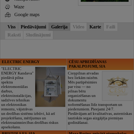
Waze
Google maps
Viss
Piedāvājumi
Galerija
Video
Karte
Faili
Raksti
Sludinājumi
ELECTRIC ENERGY
CĒSU APBEDĪŠANAS
PAKALPOJUMI, SIA
"ELECTRIC
ENERGY Kandava"
Cieņpilnas atvadas
piedāvā pilna
bez liekām raizēm.
spektra
Mēs parūpēsimies
elektromontāžas
par visu — no
darbus,
pilnas bēru
elektroinstalācijas,
organizēšanas un
sadzīves tehnikas
dokumentu
un elektronikas
noformēšanas līdz transportam un
remontu, vājstrāvas
piederumiem. Pieejami 24/7.
un drošības sistēmu izbūvi, kā arī
Piedāvājam arī kvalitatīvas, autentiskas
projektēšanu, mērījumus un
tautiskās segas aizgājēja piemiņas
elektrosaimniecības drošības riskus
godināšanai.
apsekošanu.
BRISTOLS ES, SIA
Maza Rasiņa, privātā pirmsskolas