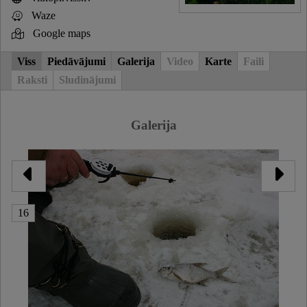
Waze
Google maps
Viss
Piedāvājumi
Galerija
Video
Karte
Faili
Raksti
Sludinājumi
Galerija
16