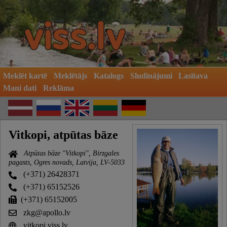
Meklēt kartē
Meklētājs
Katalogs
Sludinājumi
Lasītava
Mani dati
Reklāma
Vitkopi, atpūtas bāze
Atpūtas bāze "Vitkopi", Birzgales
pagasts, Ogres novads, Latvija, LV-5033
(+371) 26428371
(+371) 65152526
(+371) 65152005
zkg@apollo.lv
vitkopi.viss.lv