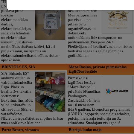
"ELECTRIC
ENERGY Kandava"
Cieņpilnas atvadas
piedāvā pilna
bez liekām raizēm.
spektra
Mēs parūpēsimies
elektromontāžas
par visu — no
darbus,
pilnas bēru
elektroinstalācijas,
organizēšanas un
sadzīves tehnikas
dokumentu
un elektronikas
noformēšanas līdz transportam un
remontu, vājstrāvas
piederumiem. Pieejami 24/7.
un drošības sistēmu izbūvi, kā arī
Piedāvājam arī kvalitatīvas, autentiskas
projektēšanu, mērījumus un
tautiskās segas aizgājēja piemiņas
elektrosaimniecības drošības riskus
godināšanai.
apsekošanu.
BRISTOLS ES, SIA
Maza Rasiņa, privātā pirmsskolas
izglītības iestāde
SIA "Bristols ES"
audumu outlet un
Pirmsskolas
vairumtirdzniecība
izglītības iestāde
Rīgā. Plašs un
“Maza Rasiņa” –
kvalitatīvs tekstila
privātais bērnudārzs
sortiments:
Pārdaugavā,
kokvilna, lins, zīds,
Zasulaukā, bērniem
vilna, trikotāža un
no 10 mēnešiem
citi audumi šūšanai
līdz 6 gadiem. Licencētas programmas
vai ražošanai.
(LV/RU), logopēds, speciālais atbalsts,
Nāciet un iepazīstieties ar pilnu klāstu
pulciņi, liela zaļa teritorija un 3x
mūsu noliktavā klātienē!
ēdināšana. Strādājam visu gadu!
Porto Resort, viesnīca
Bieriņi, lauku māja