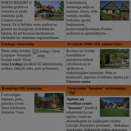
PORTO RESORT ir
Labiekārtota,
lieliska guļbūves
senatnīga māja ar
viesnīca ar plašu
kamīnu, dārzu, telšu
teritoriju pašā
vietām, medību
Lilastes ezera
trofejām, sporta
krastā. Tā ir lieliska vieta atpūtai ar
laukumiem,
ģimeni un draugiem, svinībām un
komercmakšķerēšanu.Fazānu
kāzām, kā arī biznesa darījumiem,
audzētavas apmeklējums.
tikšanām un semināru organizēšanai.
Liedags, viesu māja
Zvejnieki 2000, SIA, atpūtas bāze
Viesu māja atrodas
Ikviena no četrām
Liepājas–Ventspils
kotedžām ir
šosejas malā. Viesu
paredzēta sešiem
māja
Liedags
piedāvā 16 labiekārtotas
cilvēkiem un ir
istabas, uzkodu bārs, pirti ar baseinu.
aprīkota ar
elektriskajām baterijām. Pirts ar
kamīnzāli, lapenes svinībām, atpūta pie
Cieceres ezera
.
Kempings Sīļi, kempings
Viesu nams "Imantas" un kempings
"Sīļi"
Četrvietīgas
mājiņas, pirts,
Atpūtas un
piknika vietas.
veselības centrs
Jūras stāvkrasts,
"Imantas"
piedāvā
Jūrkalne 5 km.
rehabilitāciju un
atpūtu vienā no
skaistākajām un zaļākajām vietām
Latvijā, Kurzemes piekrastē, - Jūrkalnes
stāvkrastā. Apkārtējās dabas skaistums