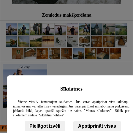
Zemledus makšķerēšana
Galerija
Sīkdatnes
Vietne viss.lv izmantojam sīkdatnes. Jūs varat apstiprināt visu sīkdatņu
izmantošanai vai atlasīt sev vajadzīgās. Jūs varat pārlūkot un labot savu piekrišanu
jebkurā laikā, lapas apakšā spiežot uz saites "Manas sīkdatnes". Sīkāk par
sīkdatnēm sadaļā "Sīkdatņu politika"
Pielāgot izvēli
Apstiprināt visas
ELECTRIC ENERGY
CĒSU APBEDĪŠANAS
PAKALPOJUMI, SIA