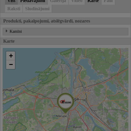
Viss
Piedāvājumi
Galerija
Video
Karte
Faili
Raksti
Sludinājumi
Produkti, pakalpojumi, atslēgvārdi, nozares
Kamīni
Karte
+
−