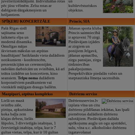
juvelierizstrādājumi. Individuālas rotas
un
pēc jūsu vēlmēm. Zelta rotas ar
kultūrvēsturiskos
dabīgiem dārgakmeņiem un
objektus.
briljantiem.
SPĪĶERU KONCERTZĀLE
Princis, SIA
Pašā Rīgas sirdī
Jāšanas sporta kluba
sajūtama seno
Princis saimniecībā
laikmetu elpa un
ir aptuveni 70 zirgi.
modernā dinamika.
Piedāvājam izjādes
Omulīgas mājas
ar zirgiem un
ikvienam mākslas un atpūtas
ponijiem Jelgavā,
baudītājam! Satikšanās vieta dažādiem
jāšanas apmacību,
notikumiem - konferencēm,
zirgu pansijas, zirgu
prezentācijām un ceremonijām,
tirdzniecības
radošām darbnīcām un svinībām, kā arī
pakalpojumus.
teātra izrādēm un koncertiem, kino
Perspektīvākie piedalās valsts un
seansiem.
Telpu noma
dažādiem
starptautiska līmeņa sacensībās.
korporatīviem pasākumiem vai
vienkārši mājīgam draugu ballēm.
Mazpipari, atpūtas komplekss
Dzērienu serviss
Lielā un mazā
Dzērienuserviss.lv
svinību zāle,
izplata vīna un citu
pirtiņa, apkurināma
dzērienu pildīšanas iekārtas, kas īpaši
koka baļļa zem
piemērotas dažādiem dzērienu
klajas debess, lielās
ražotājiem. Piedāvājam dažādu
šūpoles, 3 divvietīgās istabiņas, 1
aprīkojumu augļu un ogu apstrādei,
četrvietīgā istabiņa, telpa, kur ir 7
sulu, vīna u.c. alkoholisko dzērienu
gultas vietas, telpa, kur ir 10 gultas
izgatavošanai