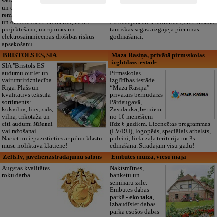
sadzīves tehnikas
dokumentu
un elektronikas
noformēšanas līdz transportam un
remontu, vājstrāvas
piederumiem. Pieejami 24/7.
un drošības sistēmu izbūvi, kā arī
Piedāvājam arī kvalitatīvas, autentiskas
projektēšanu, mērījumus un
tautiskās segas aizgājēja piemiņas
elektrosaimniecības drošības riskus
godināšanai.
apsekošanu.
BRISTOLS ES, SIA
Maza Rasiņa, privātā pirmsskolas
izglītības iestāde
SIA "Bristols ES"
audumu outlet un
Pirmsskolas
vairumtirdzniecība
izglītības iestāde
Rīgā. Plašs un
“Maza Rasiņa” –
kvalitatīvs tekstila
privātais bērnudārzs
sortiments:
Pārdaugavā,
kokvilna, lins, zīds,
Zasulaukā, bērniem
vilna, trikotāža un
no 10 mēnešiem
citi audumi šūšanai
līdz 6 gadiem. Licencētas programmas
vai ražošanai.
(LV/RU), logopēds, speciālais atbalsts,
Nāciet un iepazīstieties ar pilnu klāstu
pulciņi, liela zaļa teritorija un 3x
mūsu noliktavā klātienē!
ēdināšana. Strādājam visu gadu!
Zelts.lv, juvelierizstrādājumu salons
Embūtes muiža, viesu māja
Augstas kvalitātes
Naktsmītnes,
roku darba
banketu un
semināru zāle.
Embūtes dabas
parkā -
eko taka
,
izbaudīsiet dabas
parkā esošos dabas