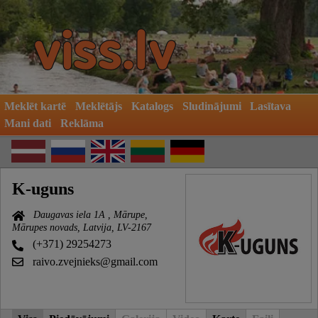
Meklēt kartē
Meklētājs
Katalogs
Sludinājumi
Lasītava
Mani dati
Reklāma
K-uguns
Daugavas iela 1A , Mārupe,
Mārupes novads, Latvija, LV-2167
(+371) 29254273
raivo.zvejnieks@gmail.com