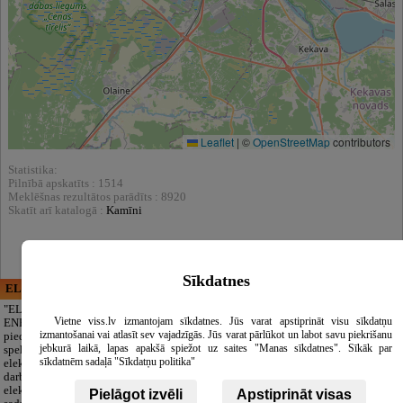
Leaflet
|
©
OpenStreetMap
contributors
Statistika:
Pilnībā apskatīts : 1514
Meklēšnas rezultātos parādīts : 8920
Skatīt arī katalogā :
Kamīni
Sīkdatnes
ELECTRIC ENERGY
CĒSU APBEDĪŠANAS
PAKALPOJUMI, SIA
"ELECTRIC
Vietne viss.lv izmantojam sīkdatnes. Jūs varat apstiprināt visu sīkdatņu
ENERGY Kandava"
Cieņpilnas atvadas
izmantošanai vai atlasīt sev vajadzīgās. Jūs varat pārlūkot un labot savu piekrišanu
piedāvā pilna
bez liekām raizēm.
jebkurā laikā, lapas apakšā spiežot uz saites "Manas sīkdatnes". Sīkāk par
spektra
Mēs parūpēsimies
sīkdatnēm sadaļā "Sīkdatņu politika"
elektromontāžas
par visu — no
darbus,
pilnas bēru
elektroinstalācijas,
organizēšanas un
Pielāgot izvēli
Apstiprināt visas