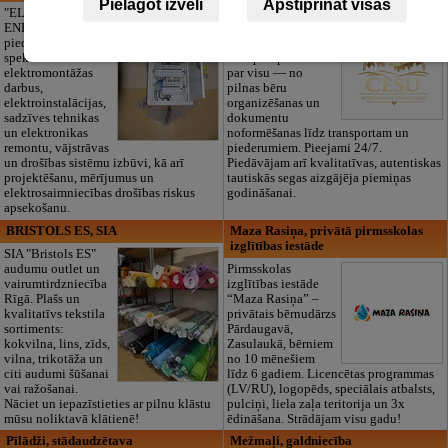
Pielāgot izvēli
Apstiprināt visas
PAKALPOJUMI, SIA
"ELECTRIC
ENERGY Kandava"
Cieņpilnas atvadas
piedāvā pilna
bez liekām raizēm.
spektra
Mēs parūpēsimies
elektromontāžas
par visu — no
darbus,
pilnas bēru
elektroinstalācijas,
organizēšanas un
sadzīves tehnikas
dokumentu
un elektronikas
noformēšanas līdz transportam un
remontu, vājstrāvas
piederumiem. Pieejami 24/7.
un drošības sistēmu izbūvi, kā arī
Piedāvājam arī kvalitatīvas, autentiskas
projektēšanu, mērījumus un
tautiskās segas aizgājēja piemiņas
elektrosaimniecības drošības riskus
godināšanai.
apsekošanu.
BRISTOLS ES, SIA
Maza Rasiņa, privātā pirmsskolas
izglītības iestāde
SIA "Bristols ES"
audumu outlet un
Pirmsskolas
vairumtirdzniecība
izglītības iestāde
Rīgā. Plašs un
“Maza Rasiņa” –
kvalitatīvs tekstila
privātais bērnudārzs
sortiments:
Pārdaugavā,
kokvilna, lins, zīds,
Zasulaukā, bērniem
vilna, trikotāža un
no 10 mēnešiem
citi audumi šūšanai
līdz 6 gadiem. Licencētas programmas
vai ražošanai.
(LV/RU), logopēds, speciālais atbalsts,
Nāciet un iepazīstieties ar pilnu klāstu
pulciņi, liela zaļa teritorija un 3x
mūsu noliktavā klātienē!
ēdināšana. Strādājam visu gadu!
Pīlādži, stādaudzētava
Mežmaļi, galdniecība