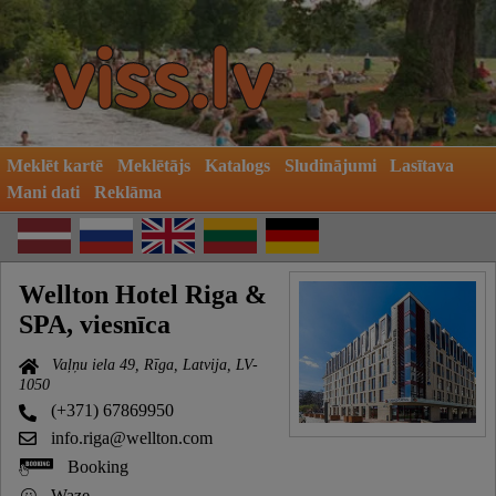
Meklēt kartē
Meklētājs
Katalogs
Sludinājumi
Lasītava
Mani dati
Reklāma
Wellton Hotel Riga &
SPA, viesnīca
Vaļņu iela 49, Rīga, Latvija, LV-
1050
(+371) 67869950
info.riga@wellton.com
Booking
Waze