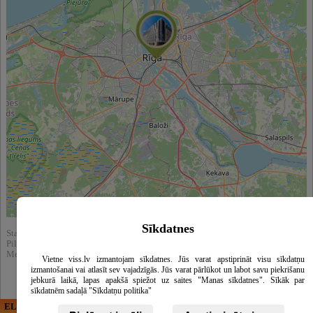
Leaflet
|
©
OpenStreetMap
contributors
Sīkdatnes
Statistika:
Pilnībā apskatīts : 3550
Meklēšnas rezultātos parādīts : 23813
Vietne viss.lv izmantojam sīkdatnes. Jūs varat apstiprināt visu sīkdatņu
izmantošanai vai atlasīt sev vajadzīgās. Jūs varat pārlūkot un labot savu piekrišanu
jebkurā laikā, lapas apakšā spiežot uz saites "Manas sīkdatnes". Sīkāk par
sīkdatnēm sadaļā "Sīkdatņu politika"
ELECTRIC ENERGY
CĒSU APBEDĪŠANAS