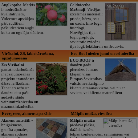
Augļkopība. Mērķis
Galdniecība
ir nodrošināt ar
Mežmaļi
. Vietējas
kvalitatīviem,
izcelsmes materiāli:
Vidzemes apstākļos
priede, bērzs, osis
pārbaudītiem,
un ozols. Eiro logi,
pašaudzētiem augļu
futerlogi,
koku un ogulāju stādiem.
Norvēģijas tipa
logi, groplogi,
savietotie zviedru
tipa logi. Iekšdurvis un ārdurvis.
Virškalni, ZS, labiekārtošana,
Eco Roof niedru jumti un celtniecība
apzaļumošana
ECO ROOF
ir
Z/s Virškalni
daudzu gadu
pamatnodarbošanās
pieredze. Jumtus
ir apzaļumošanas
klājam visās
projektu izstrāde un
Eiropas Savienības
dārzu ierīkošana.
valstīs neatkarīgi no
Tāpat arī rožu un
klienta atrašanās vietas, vai nu ar
daudzu citu pašu
saviem, vai klienta materiāliem.
audzētu stādu
vairumtirdzniecība un
mazumtirdzniecība.
Evergreen, akmens apstrāde
Mālpils muiža, viesnīca
Akmens materiāli -
Mālpils muiža
bruģakmens,
piedāvā plašas,
granīta apmales,
dažāda izmēra
akmens apdares
telpas konferencēm, semināriem vai