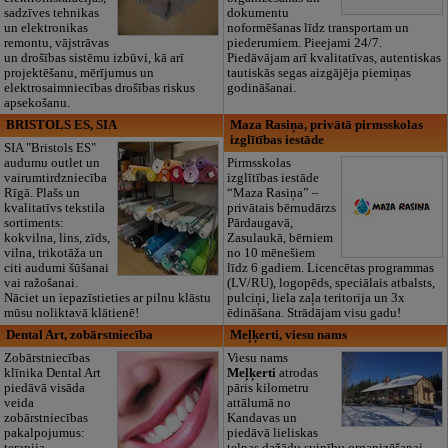
sadzīves tehnikas
dokumentu
un elektronikas
noformēšanas līdz transportam un
remontu, vājstrāvas
piederumiem. Pieejami 24/7.
un drošības sistēmu izbūvi, kā arī
Piedāvājam arī kvalitatīvas, autentiskas
projektēšanu, mērījumus un
tautiskās segas aizgājēja piemiņas
elektrosaimniecības drošības riskus
godināšanai.
apsekošanu.
BRISTOLS ES, SIA
Maza Rasiņa, privātā pirmsskolas
izglītības iestāde
SIA "Bristols ES"
audumu outlet un
Pirmsskolas
vairumtirdzniecība
izglītības iestāde
Rīgā. Plašs un
“Maza Rasiņa” –
kvalitatīvs tekstila
privātais bērnudārzs
sortiments:
Pārdaugavā,
kokvilna, lins, zīds,
Zasulaukā, bērniem
vilna, trikotāža un
no 10 mēnešiem
citi audumi šūšanai
līdz 6 gadiem. Licencētas programmas
vai ražošanai.
(LV/RU), logopēds, speciālais atbalsts,
Nāciet un iepazīstieties ar pilnu klāstu
pulciņi, liela zaļa teritorija un 3x
mūsu noliktavā klātienē!
ēdināšana. Strādājam visu gadu!
Dental Art, zobārstniecība
Meļķerti, viesu nams
Zobārstniecības
Viesu nams
klīnika Dental Art
Meļķerti
atrodas
piedāvā visāda
pāris kilometru
veida
attālumā no
zobārstniecības
Kandavas un
pakalpojumus:
piedāvā lieliskas