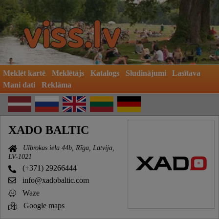
Meklēt kartē
Meklētājs
Katalogs
Sludinājumi
Lasītava
Mani dati
Reklāma
XADO BALTIC
Ulbrokas iela 44b, Rīga, Latvija,
LV-1021
(+371) 29266444
info@xadobaltic.com
Waze
Google maps