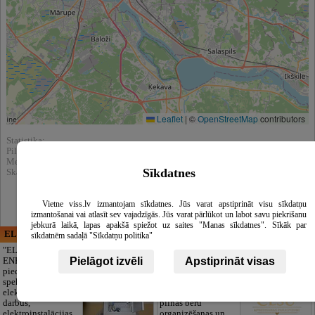
Leaflet
|
©
OpenStreetMap
contributors
Statistika:
Pilnībā apskatīts : 7931
Meklēšnas rezultātos parādīts : 19918
Sīkdatnes
Skatīt arī katalogā :
Motoru eļļas, smērvielas
Vietne viss.lv izmantojam sīkdatnes. Jūs varat apstiprināt visu sīkdatņu
izmantošanai vai atlasīt sev vajadzīgās. Jūs varat pārlūkot un labot savu piekrišanu
jebkurā laikā, lapas apakšā spiežot uz saites "Manas sīkdatnes". Sīkāk par
ELECTRIC ENERGY
CĒSU APBEDĪŠANAS
sīkdatnēm sadaļā "Sīkdatņu politika"
PAKALPOJUMI, SIA
"ELECTRIC
Pielāgot izvēli
Apstiprināt visas
ENERGY Kandava"
Cieņpilnas atvadas
piedāvā pilna
bez liekām raizēm.
spektra
Mēs parūpēsimies
elektromontāžas
par visu — no
darbus,
pilnas bēru
elektroinstalācijas,
organizēšanas un