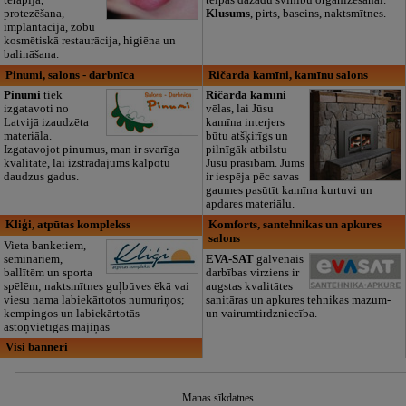
terapija,
telpas dažādu svinību organizēšanai.
protezēšana,
Klusums
, pirts, baseins, naktsmītnes.
implantācija, zobu
kosmētiskā restaurācija, higiēna un
balināšana.
Pinumi, salons - darbnīca
Ričarda kamīni, kamīnu salons
Pinumi
tiek
Ričarda kamīni
izgatavoti no
vēlas, lai Jūsu
Latvijā izaudzēta
kamīna interjers
materiāla.
būtu atšķirīgs un
Izgatavojot pinumus, man ir svarīga
pilnīgāk atbilstu
kvalitāte, lai izstrādājums kalpotu
Jūsu prasībām. Jums
daudzus gadus.
ir iespēja pēc savas
gaumes pasūtīt kamīna kurtuvi un
apdares materiālu.
Kliģi, atpūtas komplekss
Komforts, santehnikas un apkures
salons
Vieta banketiem,
semināriem,
EVA-SAT
galvenais
ballītēm un sporta
darbības virziens ir
spēlēm; naktsmītnes guļbūves ēkā vai
augstas kvalitātes
viesu nama labiekārtotos numuriņos;
sanitāras un apkures tehnikas mazum-
kempingos un labiekārtotās
un vairumtirdzniecība.
astoņvietīgās mājiņās
Visi banneri
Manas sīkdatnes