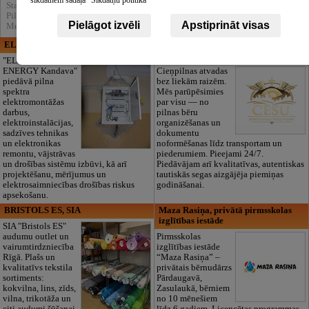
Statistika:
Pilnībā apskatīts : 21231
Pielāgot izvēli
Apstiprināt visas
Meklēšnas rezultātos parādīts : 262100
ELECTRIC ENERGY
CĒSU APBEDĪŠANAS
PAKALPOJUMI, SIA
"ELECTRIC
ENERGY Kandava"
Cieņpilnas atvadas
piedāvā pilna
bez liekām raizēm.
spektra
Mēs parūpēsimies
elektromontāžas
par visu — no
darbus,
pilnas bēru
elektroinstalācijas,
organizēšanas un
sadzīves tehnikas
dokumentu
un elektronikas
noformēšanas līdz transportam un
remontu, vājstrāvas
piederumiem. Pieejami 24/7.
un drošības sistēmu izbūvi, kā arī
Piedāvājam arī kvalitatīvas, autentiskas
projektēšanu, mērījumus un
tautiskās segas aizgājēja piemiņas
elektrosaimniecības drošības riskus
godināšanai.
apsekošanu.
BRISTOLS ES, SIA
Maza Rasiņa, privātā pirmsskolas
izglītības iestāde
SIA "Bristols ES"
audumu outlet un
Pirmsskolas
vairumtirdzniecība
izglītības iestāde
Rīgā. Plašs un
“Maza Rasiņa” –
kvalitatīvs tekstila
privātais bērnudārzs
sortiments:
Pārdaugavā,
kokvilna, lins, zīds,
Zasulaukā, bērniem
vilna, trikotāža un
no 10 mēnešiem