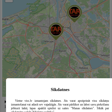
Sīkdatnes
Leaflet
|
©
OpenStreetMap
contributors
Vietne viss.lv izmantojam sīkdatnes. Jūs varat apstiprināt visu sīkdatņu
Petarde LTD, pirotehnika, Ūnijas iela 76, Rīga, Latvija, LV-
izmantošanai vai atlasīt sev vajadzīgās. Jūs varat pārlūkot un labot savu piekrišanu
1084
jebkurā laikā, lapas apakšā spiežot uz saites "Manas sīkdatnes". Sīkāk par
sīkdatnēm sadaļā "Sīkdatņu politika"