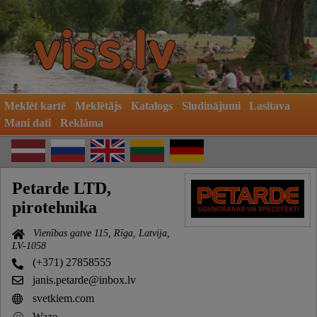
Meklēt kartē
Meklētājs
Katalogs
Sludinājumi
Lasītava
Mani dati
Reklāma
Petarde LTD,
pirotehnika
Vienības gatve 115, Rīga, Latvija,
LV-1058
(+371) 27858555
janis.petarde@inbox.lv
svetkiem.com
Waze