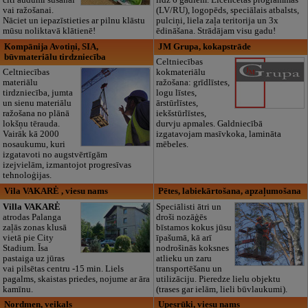
citi audumi šūšanai
līdz 6 gadiem. Licencētas programmas
vai ražošanai.
(LV/RU), logopēds, speciālais atbalsts,
Nāciet un iepazīstieties ar pilnu klāstu
pulciņi, liela zaļa teritorija un 3x
mūsu noliktavā klātienē!
ēdināšana. Strādājam visu gadu!
Kompānija Avotiņi, SIA,
JM Grupa, kokapstrāde
būvmateriālu tirdzniecība
Celtniecības
Celtniecības
kokmateriālu
materiālu
ražošana: grīdlīstes,
tirdzniecība, jumta
logu līstes,
un sienu materiālu
ārstūrlīstes,
ražošana no plānā
iekšstūrlīstes,
lokšņu tērauda.
durvju apmales. Galdniecībā
Vairāk kā 2000
izgatavojam masīvkoka, lamināta
nosaukumu, kuri
mēbeles.
izgatavoti no augstvērtīgām
izejvielām, izmantojot progresīvas
tehnoloģijas.
Vila VAKARĖ , viesu nams
Pētes, labiekārtošana, apzaļumošana
Villa VAKARĖ
Speciālisti ātri un
atrodas Palanga
droši nozāģēs
zaļās zonas klusā
bīstamos kokus jūsu
vietā pie City
īpašumā, kā arī
Stadium. Īsa
nodrošinās koksnes
pastaiga uz jūras
atlieku un zaru
vai pilsētas centru -15 min. Liels
transportēšanu un
pagalms, skaistas priedes, nojume ar āra
utilizāciju. Pieredze lielu objektu
kamīnu.
(trases gar ielām, lieli būvlaukumi).
Nordmen, veikals
Upesrūķi, viesu nams