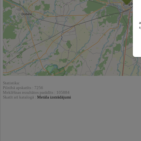
a
s
Statistika:
Pilnībā apskatīts : 7256
Meklēšnas rezultātos parādīts : 105884
Skatīt arī katalogā :
Metāla izstrādājumi