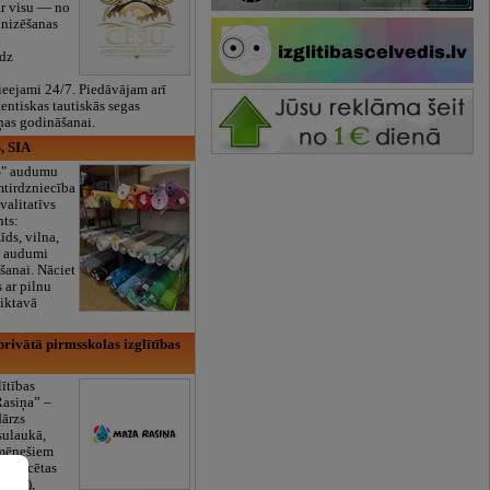
ar visu — no
anizēšanas
īdz
eejami 24/7. Piedāvājam arī
tentiskas tautiskās segas
ņas godināšanai.
, SIA
ES" audumu
mtirdzniecība
valitatīvs
nts:
īds, vilna,
ti audumi
šanai. Nāciet
s ar pilnu
iktavā
rivātā pirmsskolas izglītības
lītības
Rasiņa” –
dārzs
sulaukā,
 mēnešiem
Licencētas
V/RU),