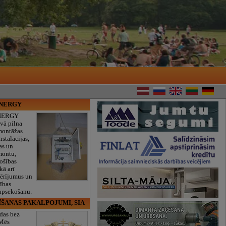
ENERGY
NERGY
vā pilna
montāžas
nstalācijas,
as un
montu,
rošības
kā arī
mērījumus un
ības
 apsekošanu.
ĪŠANAS PAKALPOJUMI, SIA
das bez
 Mēs