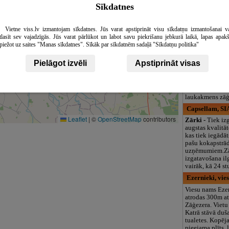
Sīkdatnes
logopēds, speciā
teritorija un 3
Akmens lietas,
Vietne viss.lv izmantojam sīkdatnes. Jūs varat apstiprināt visu sīkdatņu izmantošanai v
Ņemot vērā ilg
tlasīt sev vajadzīgās. Jūs varat pārlūkot un labot savu piekrišanu jebkurā laikā, lapas apak
meistaru darbu 
piežot uz saites "Manas sīkdatnes". Sīkāk par sīkdatnēm sadaļā "Sīkdatņu politika"
„Akmens Lietas
iespējams veikt
Pielāgot izvēli
Apstiprināt visas
visdažādākās sa
pakāpes darbus, 
ar akmens apstr
formu izveide u
laukakmens zāģ
Capsellam, SI
Leaflet
|
©
OpenStreetMap
contributors
Zārki -
Tiek iz
augstas kvalitāt
kas tiek iegādā
pašu kokapstrā
uzņēmumiem.Z
izgatavošana il
vairāk, kā 24 s
Ezernieki, vie
Viesu nams Eze
atrodas 300m a
Zāģezera. Vietu
Katrā stāvā duša
tualetes. Kopēja
pieejama plīts, 