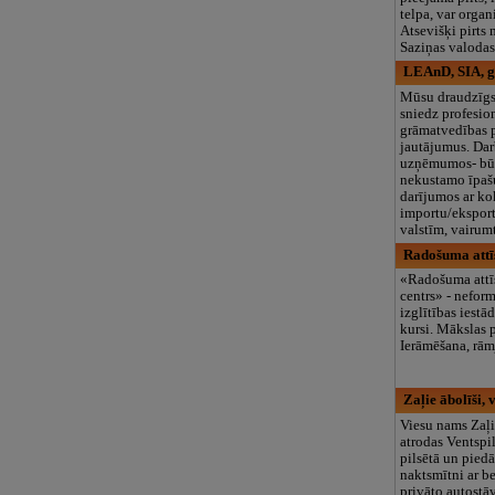
telpa, var organ
Atsevišķi pirts
Saziņas valoda
LEAnD, SIA, g
Mūsu draudzīgs
sniedz profesio
grāmatvedības 
jautājumus. Da
uzņēmumos- būv
nekustamo īpaš
darījumos ar ko
importu/eksport
valstīm, vairum
Radošuma attīs
«Radošuma attī
centrs» - nefor
izglītības iest
kursi. Mākslas 
Ierāmēšana, rām
Zaļie ābolīši,
Viesu nams Zaļi
atrodas Ventspil
pilsētā un pied
naktsmītni ar 
privāto autostā