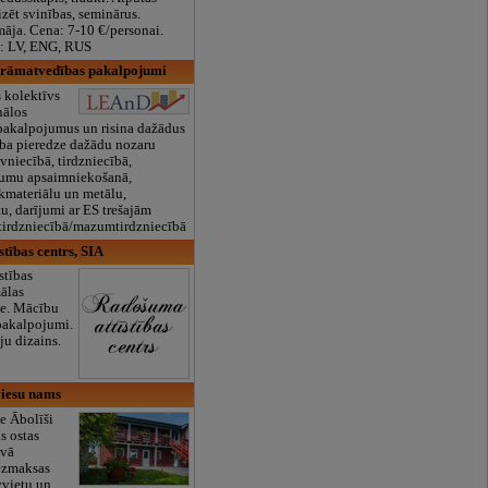
izēt svinības, seminārus.
 māja. Cena: 7-10 €/personai.
s: LV, ENG, RUS
rāmatvedības pakalpojumi
 kolektīvs
nālos
pakalpojumus un risina dažādus
rba pieredze dažādu nozaru
niecībā, tirdzniecībā,
umu apsaimniekošanā,
kmateriālu un metālu,
u, darījumi ar ES trešajām
tirdzniecībā/mazumtirdzniecībā
tības centrs, SIA
stības
mālas
āde. Mācību
pakalpojumi.
ju dizains.
 viesu nams
e Ābolīši
s ostas
āvā
bezmaksas
vvietu un