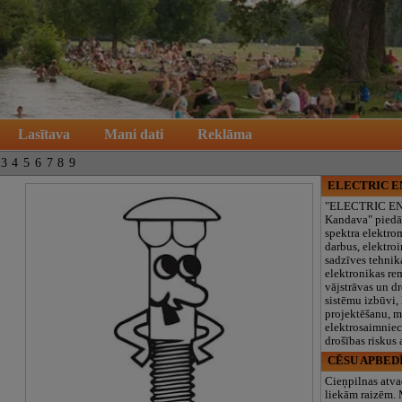
Lasītava
Mani dati
Reklāma
3
4
5
6
7
8
9
ELECTRIC 
"ELECTRIC E
Kandava" piedā
spektra elektro
darbus, elektroi
sadzīves tehnik
elektronikas re
vājstrāvas un d
sistēmu izbūvi, 
projektēšanu, 
elektrosaimniec
drošības riskus
CĒSU APBED
Cieņpilnas atva
liekām raizēm.