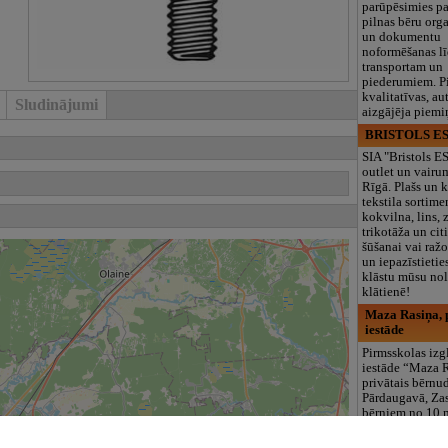
parūpēsimies p
pilnas bēru org
un dokumentu
noformēšanas l
transportam un
piederumiem. Pi
kvalitatīvas, au
Sludinājumi
aizgājēja piemi
BRISTOLS ES
SIA "Bristols 
outlet un vairu
Rīgā. Plašs un k
tekstila sortime
kokvilna, lins, z
trikotāža un ci
šūšanai vai ražo
un iepazīstietie
klāstu mūsu nol
klātienē!
Maza Rasiņa, p
iestāde
Pirmsskolas izg
iestāde “Maza 
privātais bērnu
Pārdaugavā, Za
bērniem no 10
līdz 6 gadiem. 
programmas (L