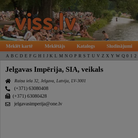
Meklēt kartē
Meklētājs
Katalogs
Sludinājumi
A
B
C
D
E
F
G
H
I
J
K
L
M
N
O
P
R
S
T
U
V
Z
X
Y
W
Q
0
1
2
Jelgavas Impērija, SIA, veikals
Raiņa iela 32, Jelgava, Latvija, LV-3001
(+371) 63080408
(+371) 63080428
jelgavasimperija@one.lv