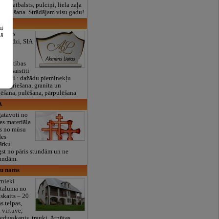
lais atbalsts, pulciņi, liela zaļa
x ēdināšana. Strādājam visu gadu!
 SIA
ai
gadējo
šā
pieredzi, SIA
” ir
režģītības
kas saistīti
ādi, t.i.: dažādu pieminekļu
n izgriešana, granīta un
ēšana, pulēšana, pārpulēšana
A
gatavoti no
es materiāla
ts no mūsu
des
ārku
gst no pāris stundām un ne
tundām.
su nams
rnieki
ttālumā no
 skaits – 20
s telpas,
 virtuve,
ledusskapis, trauki. Atpūtas