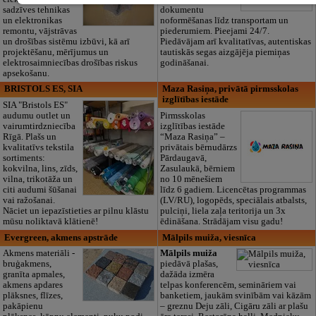
sadzīves tehnikas
dokumentu
un elektronikas
noformēšanas līdz transportam un
remontu, vājstrāvas
piederumiem. Pieejami 24/7.
un drošības sistēmu izbūvi, kā arī
Piedāvājam arī kvalitatīvas, autentiskas
projektēšanu, mērījumus un
tautiskās segas aizgājēja piemiņas
elektrosaimniecības drošības riskus
godināšanai.
apsekošanu.
BRISTOLS ES, SIA
Maza Rasiņa, privātā pirmsskolas
izglītības iestāde
SIA "Bristols ES"
audumu outlet un
Pirmsskolas
vairumtirdzniecība
izglītības iestāde
Rīgā. Plašs un
“Maza Rasiņa” –
kvalitatīvs tekstila
privātais bērnudārzs
sortiments:
Pārdaugavā,
kokvilna, lins, zīds,
Zasulaukā, bērniem
vilna, trikotāža un
no 10 mēnešiem
citi audumi šūšanai
līdz 6 gadiem. Licencētas programmas
vai ražošanai.
(LV/RU), logopēds, speciālais atbalsts,
Nāciet un iepazīstieties ar pilnu klāstu
pulciņi, liela zaļa teritorija un 3x
mūsu noliktavā klātienē!
ēdināšana. Strādājam visu gadu!
Evergreen, akmens apstrāde
Mālpils muiža, viesnīca
Akmens materiāli -
Mālpils muiža
bruģakmens,
piedāvā plašas,
granīta apmales,
dažāda izmēra
akmens apdares
telpas konferencēm, semināriem vai
plāksnes, flīzes,
banketiem, jaukām svinībām vai kāzām
pakāpienu
– greznu Deju zāli, Cigāru zāli ar plašu