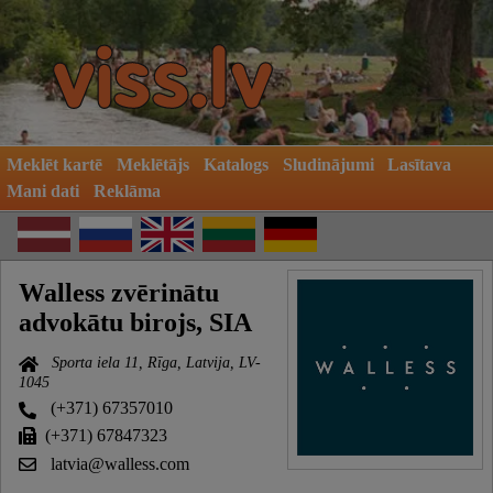
Meklēt kartē
Meklētājs
Katalogs
Sludinājumi
Lasītava
Mani dati
Reklāma
Walless zvērinātu
advokātu birojs, SIA
Sporta iela 11, Rīga, Latvija, LV-
1045
(+371) 67357010
(+371) 67847323
latvia@walless.com