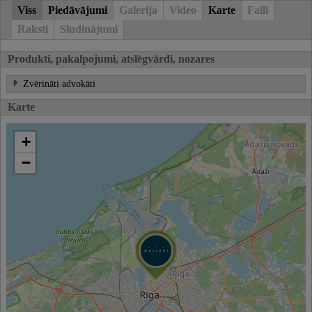
Viss
Piedāvājumi
Galerija
Video
Karte
Faili
Raksti
Sludinājumi
Produkti, pakalpojumi, atslēgvārdi, nozares
Zvērināti advokāti
Karte
+
−