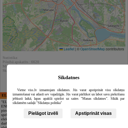
Leaflet
|
©
OpenStreetMap
contributors
Statistika:
Pilnībā apskatīts : 6620
Meklēšnas rezultātos parādīts : 75849
Skatīt arī katalogā :
Zvērināti advokāti
Sīkdatnes
Vietne viss.lv izmantojam sīkdatnes. Jūs varat apstiprināt visu sīkdatņu
izmantošanai vai atlasīt sev vajadzīgās. Jūs varat pārlūkot un labot savu piekrišanu
ELECTRIC ENERGY
CĒSU APBEDĪŠANAS
jebkurā laikā, lapas apakšā spiežot uz saites "Manas sīkdatnes". Sīkāk par
PAKALPOJUMI, SIA
"ELECTRIC
sīkdatnēm sadaļā "Sīkdatņu politika"
ENERGY Kandava"
Cieņpilnas atvadas
piedāvā pilna
bez liekām raizēm.
Pielāgot izvēli
Apstiprināt visas
spektra
Mēs parūpēsimies
elektromontāžas
par visu — no
darbus,
pilnas bēru
elektroinstalācijas,
organizēšanas un