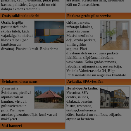
plāksnes, kāpņu elementi, puķu podi,
āra terasi, Restorāna halli, Mednieku
kastes, palisādes, žogu stabi un citi
zāli un Ziemas dārzu.
dabīga akmens materiāli.
Otafs, stiklinieku darbi
Parketa grīdu pilns serviss
Otafs
. Iespēja
Grīdas parkets,
pasūtīt tieši tādu
ražotāju labākās,
skolas tāfeli, kāda
zemākās cenas.
vajadzīga konkrētai
Masīvi ozolkoka
klases telpai (pēc
dēļi, ozola parkets,
izmēriem un
vinila grīdas
dizaina). Pianistu krēsli. Roku darbs.
segums. Plati
divslāņu dēļi un skujiņas parkets.
Ieklāšana, slīpēšana, lakošana,
vaskošana. Koka grīdas remons,
labošana, atjaunošana, restaurācija.
Veikals Valmieras iela 34, Rīga.
Profesionalitāte un augstākā kvalitāte
Švinkates, viesu nams
Arkadia, SPA viesnīca
Viesu māja
Hotel-Spa Arkadia
.
Švinkates
, piedāvā
Viesnīca, SPA
atpūtas zāli ar
centrs, saunas,
kamīnu, virtuvi,
džakuzi, baseins,
gultasvietām un
bistro, restorāns,
pirti. Pie mājas
&nbsp;konferenču
atrodas gleznains dīķis, kurā var arī
zāles, banketi un svinības, biljards,
makšķerēt.
atpūta ar bērniem
Visi banneri