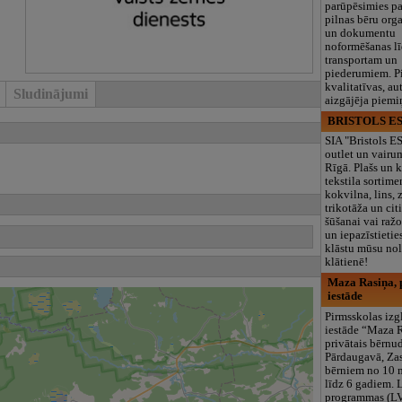
parūpēsimies p
pilnas bēru org
un dokumentu
noformēšanas l
transportam un
piederumiem. Pi
kvalitatīvas, au
Sludinājumi
aizgājēja piemi
BRISTOLS ES
SIA "Bristols 
outlet un vairu
Rīgā. Plašs un k
tekstila sortime
kokvilna, lins, z
trikotāža un ci
šūšanai vai ražo
un iepazīstietie
klāstu mūsu nol
klātienē!
Maza Rasiņa, p
iestāde
Pirmsskolas izg
iestāde “Maza 
privātais bērnu
Pārdaugavā, Za
bērniem no 10
līdz 6 gadiem. 
programmas (L