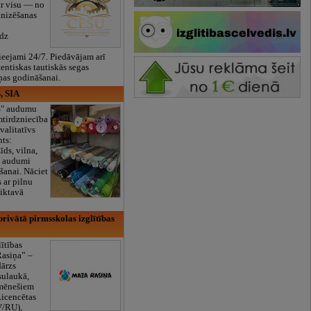
ar visu — no
anizēšanas
īdz
eejami 24/7. Piedāvājam arī
tentiskas tautiskās segas
ņas godināšanai.
, SIA
ES" audumu
mtirdzniecība
valitatīvs
nts:
īds, vilna,
ti audumi
šanai. Nāciet
s ar pilnu
iktavā
rivātā pirmsskolas izglītības
lītības
Rasiņa” –
dārzs
sulaukā,
 mēnešiem
Licencētas
V/RU),