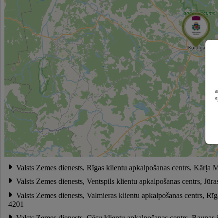
a
s
Valsts Zemes dienests, Rīgas klientu apkalpošanas centrs, Kārļa 
Valsts Zemes dienests, Ventspils klientu apkalpošanas centrs, Jūra
Valsts Zemes dienests, Valmieras klientu apkalpošanas centrs, Rīg
4201
Valsts Zemes dienests, Cēsu klientu apkalpošanas centrs, Raunas 