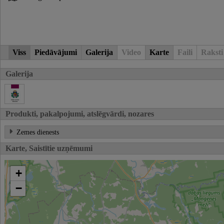
Viss
Piedāvājumi
Galerija
Video
Karte
Faili
Raksti
Galerija
Produkti, pakalpojumi, atslēgvārdi, nozares
Zemes dienests
Karte, Saistītie uzņēmumi
+
−