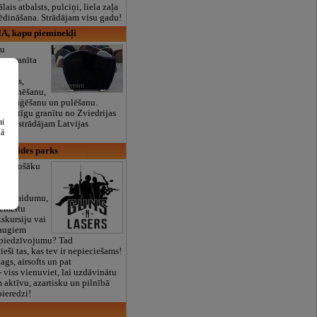
lais atbalsts, pulciņi, liela zaļa
x ēdināšana. Strādājam visu gadu!
A, kapu pieminekļi
pu
un granīta
males,
 betonēšanu,
īta zāģēšanu un pulēšanu.
tvērtīgu granītu no Zviedrijas
ai
arī apstrādājam Latvijas
šā
zklaides parks
izraujošāku
ēlies
, izlaidumu,
ecmeitu
kskursiju vai
raugiem
u piedzīvojumu? Tad
ieši tas, kas tev ir nepieciešams!
tags, airsofts un pat
- viss vienuviet, lai uzdāvinātu
 aktīvu, azartisku un pilnībā
ieredzi!