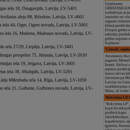
Uzņēmums
īgas iela 18, Daugavpils, Latvija, LV-5401
GRIDASSEGUM
nodarbojas ar p
rīvošanas aleja 88, Rēzekne, Latvija, LV-4601
lamināta un vin
segumu tirdznie
as iela 44, Ogre, Ogres novads, Latvija, LV-5001
klāstā piedāvā
Eiropas grīdas
les iela 16, Madona, Madonas novads, Latvija, LV-
ražotāju produk
grīdas segumu u
kopšanai.
du iela 27/29, Liepāja, Latvija, LV-3401
Lutauši, atpūta
nburgas prospekts 75, Jūrmala, Latvija, LV-2010
Atrodamies Ku
pagastā, Mēmel
ēmijas iela 19, Jelgava, Latvija, LV-3001
krastā. Aktīvai 
atpūtai piedāv
tas iela 39, Jēkabpils, Latvija, LV-5201
kanoe laivas ū
tūrismam pa Mē
Kārļa Mīlenbaha iela 14, Rīga, Latvija, LV-1050
Latviju un Lietu
neatkārtojamu s
as iela 21, Gulbene, Gulbenes novads, Latvija, LV-
Mūsu, tā veido 
Rekviēms LP, 
"Rekviēms LP",
kopš divtūkstoš
piedāvā kapu
labiekārtošanu,
kapakmeņus, a
(granīta, betona