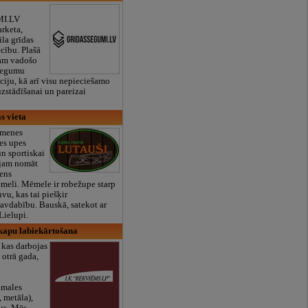
I.LV
arketa,
ila grīdas
cību. Plašā
jam vadošo
 segumu
ciju, kā arī visu nepieciešamo
zstādīšanai un pareizai
s vieta
rmenes
es upes
un sportiskai
ājam nomāt
dens
meli. Mēmele ir robežupe starp
vu, kas tai piešķir
avdabību. Bauskā, satekot ar
Lielupi.
kapu labiekārtošana
 kas darbojas
 otrā gada,
pmales
, metāla),