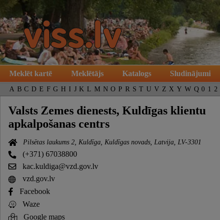
Meklēt kartē
Meklētājs
Katalogs
Sludinājumi
A
B
C
D
E
F
G
H
I
J
K
L
M
N
O
P
R
S
T
U
V
Z
X
Y
W
Q
0
1
2
Valsts Zemes dienests, Kuldīgas klientu
apkalpošanas centrs
Pilsētas laukums 2, Kuldīga, Kuldīgas novads, Latvija, LV-3301
(+371) 67038800
kac.kuldiga@vzd.gov.lv
vzd.gov.lv
Facebook
Waze
Google maps