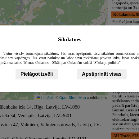
logopēds, speciā
teritorija un 3
Kokakmens, SI
Piedāvājam ka
labiekārtošanu 
izstrādājumus –
pieminekļus, ap
Sīkdatnes
sētiņas. Veicam
planēšanu, gran
Importējam augs
Vietne viss.lv izmantojam sīkdatnes. Jūs varat apstiprināt visu sīkdatņu izmantošanai v
un Somijas, kā 
tlasīt sev vajadzīgās. Jūs varat pārlūkot un labot savu piekrišanu jebkurā laikā, lapas apak
laukakmeņus.
piežot uz saites "Manas sīkdatnes". Sīkāk par sīkdatnēm sadaļā "Sīkdatņu politika"
GunsnLasers, i
Vai meklē ko a
Pielāgot izvēli
Apstiprināt visas
par ierastajiem
pasākumiem? V
dzimšanas dienu
vecpuišu vai v
ballīti, klases e
Leaflet
|
©
OpenStreetMap
contributors
satikšanos ar d
padarīt par īst
Mīlenbaha iela 14, Rīga, Latvija, LV-1050
GunsnLasers ir t
Peintbols, lāzer
s iela 34, Ventspils, Latvija, LV-3601
elektrokartingi 
as iela 47, Valmiera, Valmieras novads, Latvija, LV-
sev un draugiem
neaizmirstamu p
AU Trade, SIA
iela 8, Cēsis, Cēsu novads, Latvija, LV-4101