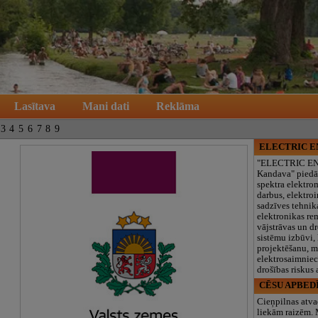
Lasītava
Mani dati
Reklāma
3
4
5
6
7
8
9
ELECTRIC 
"ELECTRIC E
Kandava" piedā
spektra elektro
darbus, elektroi
sadzīves tehnik
elektronikas re
vājstrāvas un d
sistēmu izbūvi, 
projektēšanu, 
elektrosaimniec
drošības riskus
CĒSU APBED
Cieņpilnas atva
liekām raizēm.