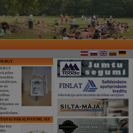
ENERGY
NERGY
vā pilna
montāžas
nstalācijas,
as un
montu,
rošības
kā arī
mērījumus un
ības
 apsekošanu.
ĪŠANAS PAKALPOJUMI, SIA
das bez
 Mēs